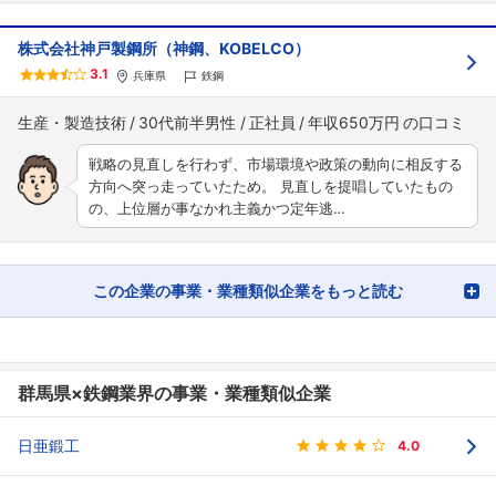
株式会社神戸製鋼所（神鋼、KOBELCO）
3.1
兵庫県
鉄鋼
生産・製造技術
30代前半男性
正社員
年収650万円
戦略の見直しを行わず、市場環境や政策の動向に相反する
方向へ突っ走っていたため。 見直しを提唱していたもの
の、上位層が事なかれ主義かつ定年逃…
この企業の事業・業種類似企業をもっと読む
群馬県×鉄鋼業界の事業・業種類似企業
日亜鍛工
4.0