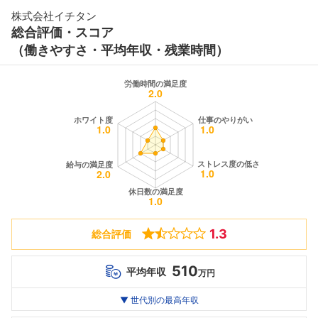
株式会社イチタン
総合評価・スコア
（働きやすさ・平均年収・残業時間）
1.3
総合評価
510
平均年収
万円
世代別
20代
▼ 世代別の最高年収
30代
40代
最高年収
--万
--万
--万