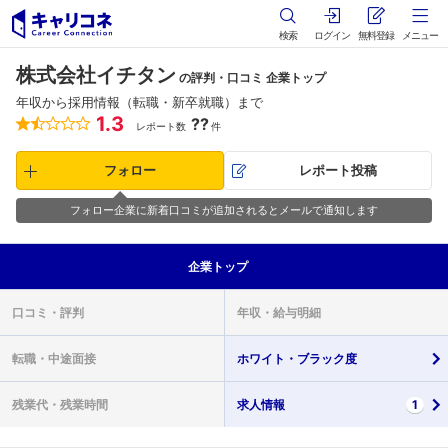
検索
ログイン
無料登録
メニュー
株式会社イチタン
の評判・口コミ 企業トップ
年収から採用情報（転職・新卒就職）まで
1.3
??
レポート数
件
フォロー
レポート投稿
フォロー企業に新着口コミが追加されるとメールで通知します
企業
トップ
口コミ・
評判
年収・
給与明細
転職・
中途面接
ホワイト・
ブラック度
残業代・
残業時間
求人情報
1