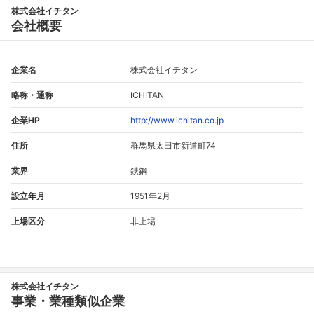
株式会社イチタン
会社概要
企業名
株式会社イチタン
略称・通称
ICHITAN
企業HP
http://www.ichitan.co.jp
住所
群馬県太田市新道町74
業界
鉄鋼
設立年月
1951年2月
上場区分
非上場
フォローしました
こちらの企業もフォローしませんか？
株式会社イチタン
事業・業種類似企業