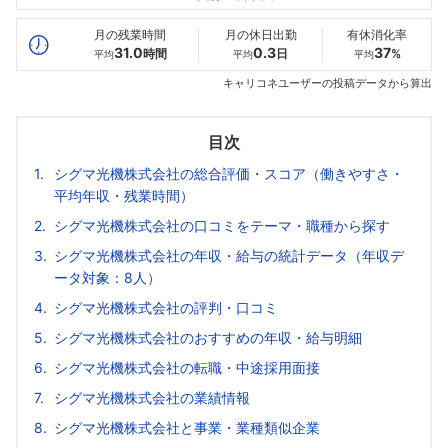
最高年収
367
476
--万
万
万
月の残業時間
月の休日出勤
有休消化率
31.0
0.3
37
時間
日
%
平均
平均
平均
キャリコネユーザーの投稿データから算出
目次
シグマ光機株式会社の総合評価・スコア（働きやすさ・
平均年収・残業時間）
シグマ光機株式会社の口コミをテーマ・職種から探す
シグマ光機株式会社の年収・給与の統計データ（年収デ
ータ対象：8人）
シグマ光機株式会社の評判・口コミ
シグマ光機株式会社のおすすめの年収・給与明細
シグマ光機株式会社の転職・中途採用面接
シグマ光機株式会社の業績情報
シグマ光機株式会社と事業・業種類似企業