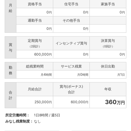
資格手当
住宅手当
家族手当
月
給
0
0
0
円
円
円
通勤手当
その他手当
0
0
円
円
定期賞与
決算賞与
インセンティブ賞与
賞
（2回計）
（0回計）
与
600,000
0
0
円
円
円
総残業時間
サービス残業
休日出勤
勤
務
4
0
1
月
時間
月
時間
月
日
賞与(ボーナス)
月給合計
年収
合計
合
計
360
250,000
600,000
万円
円
円
所定労働時間：
1日8時間 / 週5日
みなし残業制度：
なし