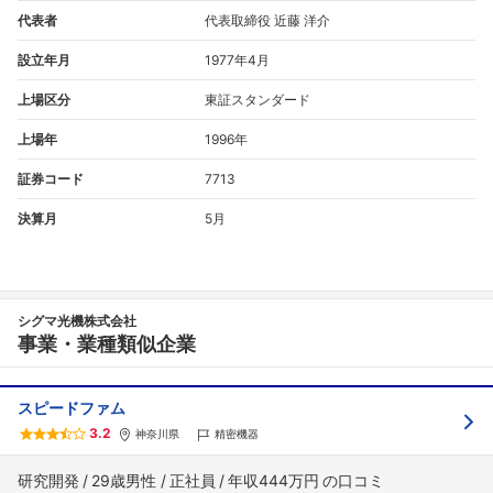
代表者
代表取締役 近藤 洋介
設立年月
1977年4月
上場区分
東証スタンダード
上場年
1996年
証券コード
7713
決算月
5月
シグマ光機株式会社
事業・業種類似企業
スピードファム
3.2
神奈川県
精密機器
研究開発
29歳男性
正社員
年収444万円