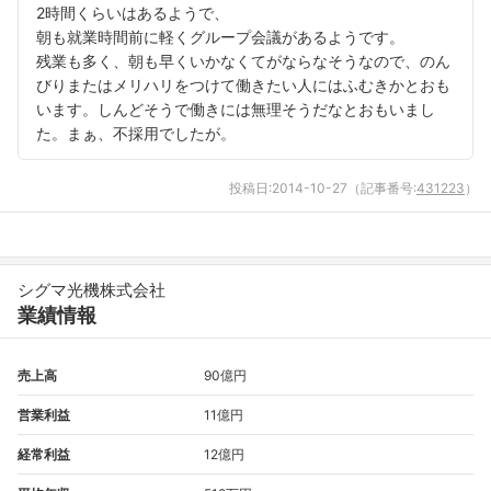
2時間くらいはあるようで、
朝も就業時間前に軽くグループ会議があるようです。
残業も多く、朝も早くいかなくてがならなそうなので、のん
びりまたはメリハリをつけて働きたい人にはふむきかとおも
います。しんどそうで働きには無理そうだなとおもいまし
た。まぁ、不採用でしたが。
フォローしました
投稿日:
2014-10-27
（記事番号:
431223
）
こちらの企業もフォローしませんか？
シグマ光機株式会社
業績情報
売上高
90億円
営業利益
11億円
経常利益
12億円