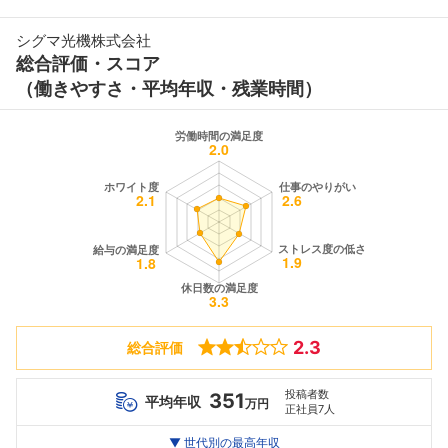
シグマ光機株式会社
総合評価・スコア
（働きやすさ・平均年収・残業時間）
2.3
総合評価
投稿者数
351
平均年収
万円
正社員7人
世代別
20代
▼ 世代別の最高年収
30代
40代