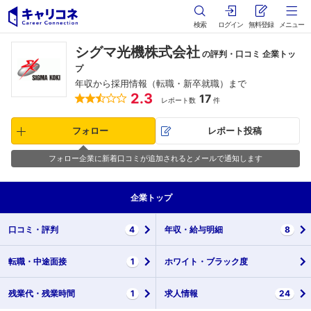
検索
ログイン
無料登録
メニュー
シグマ光機株式会社
の評判・口コミ 企業トッ
プ
年収から採用情報（転職・新卒就職）まで
2.3
17
レポート数
件
フォロー
レポート投稿
フォロー企業に新着口コミが追加されるとメールで通知します
企業
トップ
口コミ・
評判
4
年収・
給与明細
8
転職・
中途面接
1
ホワイト・
ブラック度
残業代・
残業時間
1
求人情報
24