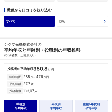
職種から口コミを絞り込む
すべて
技術
シグマ光機株式会社の
平均年収と年齢別・役職別の年収推移
（投稿者数：正社員7人）
350.8
投稿者の平均年収
万円
288
476
年収範囲
万～
万円
27.7
平均年齢
歳
7
投稿者数
正社員
人
職種別
年代別
職種&年代別
平均年収
平均年収
平均年収