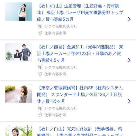
【石川/白山】生産管理（生産計画・資材調
達） 東証上場／レーザ用光学機器分野トップ
級／賞与実績5カ月
シグマ光機株式会社
仕事内容参照
【石川／能登】金属加工（光学関連製品） 東
証上場メーカー／年休123日・日勤のみ／賞
与実績4.5ヶ月
シグマ光機株式会社
仕事内容参照
【東京／管理職候補】社内SE（社内システム
開発） スタンダード上場／休日123／土日祝
休／賞与5ヶ月
シグマ光機株式会社
仕事内容参照
【石川／白山】電気回路設計（光学機器、精
密機器） 上場企業／光学製品ニッチトップ／