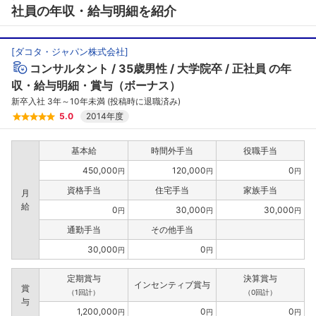
社員の年収・給与明細を紹介
[
ダコタ・ジャパン株式会社
]
コンサルタント
35歳男性
大学院卒
正社員
の年
収・給与明細・賞与（ボーナス）
新卒入社 3年～10年未満 (投稿時に退職済み)
5.0
2014年度
基本給
時間外手当
役職手当
450,000
120,000
0
円
円
円
資格手当
住宅手当
家族手当
月
給
0
30,000
30,000
円
円
円
通勤手当
その他手当
30,000
0
円
円
定期賞与
決算賞与
インセンティブ賞与
賞
（1回計）
（0回計）
与
1,200,000
0
0
円
円
円