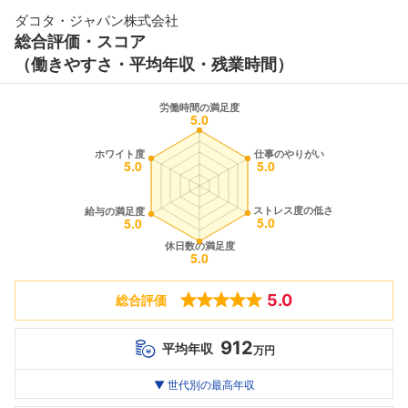
ダコタ・ジャパン株式会社
総合評価・スコア
（働きやすさ・平均年収・残業時間）
5.0
総合評価
912
平均年収
万円
世代別
20代
▼ 世代別の最高年収
30代
40代
最高年収
--万
912
--万
万