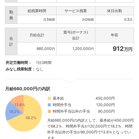
総残業時間
サービス残業
休日出勤
勤
務
3
0
3
月
時間
月
時間
月
日
賞与(ボーナス)
月給合計
年収
合計
合
計
912
660,000
1,200,000
万円
円
円
所定労働時間：
1日3時間
みなし残業制度：
なし
月給660,000円の内訳
基本給
450,000円
時間外手当
120,000円
時間外手当以外の手当
90,000円
月給660,000円の内訳として、基本給が450,000円
で68.2％、時間外手当が120,000円で18.2％、時間
外手当以外の手当が90,000円で13.6％となってい
ます。