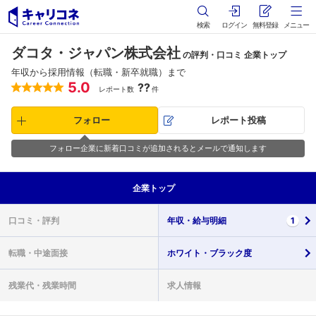
検索
ログイン
無料登録
メニュー
ダコタ・ジャパン株式会社
の評判・口コミ 企業トップ
年収から採用情報（転職・新卒就職）まで
5.0
??
レポート数
件
フォロー
レポート投稿
フォロー企業に新着口コミが追加されるとメールで通知します
企業
トップ
口コミ・
評判
年収・
給与明細
1
転職・
中途面接
ホワイト・
ブラック度
残業代・
残業時間
求人情報