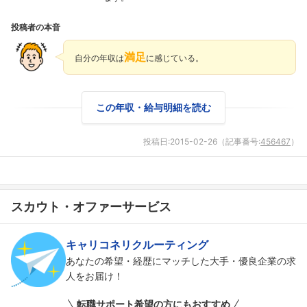
投稿者の本音
満足
自分の年収は
に感じている。
この年収・給与明細を読む
投稿日:
2015-02-26
（記事番号:
456467
）
スカウト・オファーサービス
キャリコネリクルーティング
フォローしました
あなたの希望・経歴にマッチした大手・優良企業の求
こちらの企業もフォローしませんか？
人をお届け！
転職サポート希望の方にもおすすめ