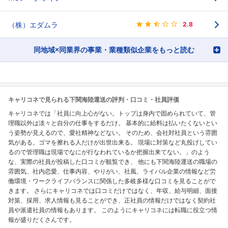
（株）エダムラ
2.8
同地域×同業界の事業・業種類似企業をもっと読む
キャリコネで見られる下関海陸運送の評判・口コミ・社員評価
キャリコネでは「社員に向上心がない。トップは身内で固められていて、管
理職以外は淡々と自分の仕事をするだけ。 基本的に給料は払いたくないとい
う姿勢が見えるので、愛社精神などない。 そのため、会社対社員という雰囲
気がある。ゴマを擦れる人だけが出世出来る。 現場に対策など丸投げしてい
るので管理職は現場でなにが行なわれているか把握出来てない。」のよう
な、実際の社員が投稿した口コミが観覧でき、 他にも下関海陸運送の職場の
雰囲気、社内恋愛、仕事内容、やりがい、社風、ライバル企業の情報など労
働環境・ワークライフバランスに関係した多岐多様な口コミを見ることがで
きます。 さらにキャリコネでは口コミだけではなく、年収、給与明細、面接
対策、採用、求人情報も見ることができ、正社員の情報だけではなく契約社
員や派遣社員の情報もあります。 このようにキャリコネには転職に役立つ情
報が盛りだくさんです。