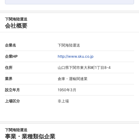
フォローしました
こちらの企業もフォローしませんか？
下関海陸運送
会社概要
企業名
下関海陸運送
企業HP
http://www.sku.co.jp
住所
山口県下関市東大和町1丁目8-4
業界
倉庫・運輸関連業
設立年月
1950年3月
上場区分
非上場
下関海陸運送
事業・業種類似企業