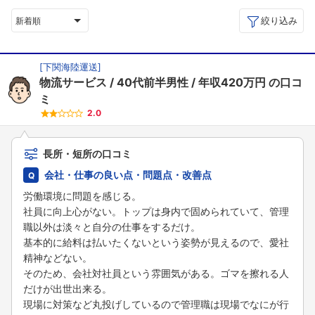
絞り込み
新着順
[
下関海陸運送
]
物流サービス
40代前半男性
年収420万円
の口コ
ミ
2.0
長所・短所の口コミ
会社・仕事の良い点・問題点・改善点
労働環境に問題を感じる。
社員に向上心がない。トップは身内で固められていて、管理
職以外は淡々と自分の仕事をするだけ。
基本的に給料は払いたくないという姿勢が見えるので、愛社
精神などない。
そのため、会社対社員という雰囲気がある。ゴマを擦れる人
だけが出世出来る。
現場に対策など丸投げしているので管理職は現場でなにが行