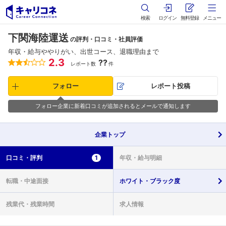
検索
ログイン
無料登録
メニュー
下関海陸運送
の評判・口コミ・社員評価
年収・給与ややりがい、出世コース、退職理由まで
2.3
??
レポート数
件
フォロー
レポート投稿
フォロー企業に新着口コミが追加されるとメールで通知します
企業
トップ
口コミ・
評判
1
年収・
給与明細
転職・
中途面接
ホワイト・
ブラック度
残業代・
残業時間
求人情報