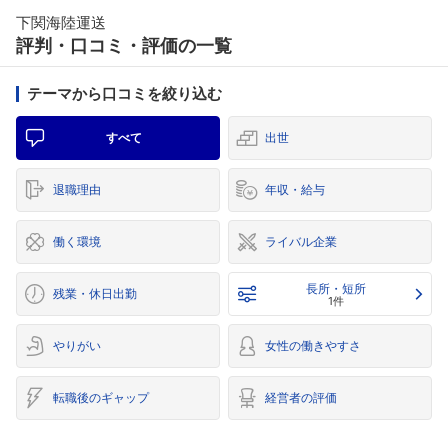
下関海陸運送
評判・口コミ・評価の一覧
テーマから口コミを絞り込む
すべて
出世
退職理由
年収・給与
働く環境
ライバル企業
長所・短所
残業・休日出勤
1件
やりがい
女性の働きやすさ
転職後のギャップ
経営者の評価