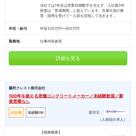
当社では1年目は営業目標数字を与えず、入社後3年
程度は「育成期間」と捉えています。先輩社員の教
育・指導を受けて一人前を目指して頂きます...
年収・給与
年収320万円〜500万円
勤務地
仕事内容参照
詳細を見る
藤村クレスト株式会社
フォローしました
100年を超える老舗コンクリートメーカー／未経験歓迎／新
規営業なし
こちらの企業もフォローしませんか？
提供元：
正社員
未経験OK
（人材紹介求人）
【職務概要】