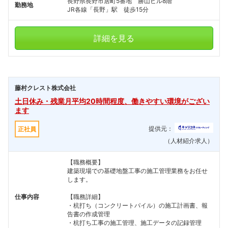
長野県長野市居町5番地 勝山ビル8階
勤務地
JR各線「長野」駅 徒歩15分
詳細を見る
藤村クレスト株式会社
土日休み・残業月平均20時間程度、働きやすい環境がござい
ます
提供元：
正社員
（人材紹介求人）
【職務概要】
建築現場での基礎地盤工事の施工管理業務をお任せ
します。
仕事内容
【職務詳細】
・杭打ち（コンクリートパイル）の施工計画書、報
告書の作成管理
・杭打ち工事の施工管理、施工データの記録管理