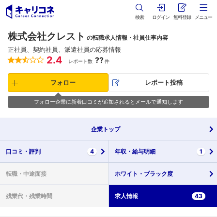
検索
ログイン
無料登録
メニュー
株式会社クレスト
の転職求人情報・社員仕事内容
正社員、契約社員、派遣社員の応募情報
2.4
??
レポート数
件
フォロー
レポート投稿
フォロー企業に新着口コミが追加されるとメールで通知します
企業
トップ
口コミ・
評判
4
年収・
給与明細
1
転職・
中途面接
ホワイト・
ブラック度
残業代・
残業時間
求人情報
43