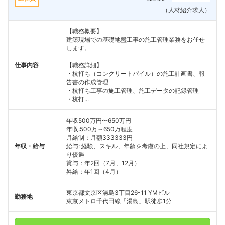
（人材紹介求人）
【職務概要】
建築現場での基礎地盤工事の施工管理業務をお任せ
します。
仕事内容
【職務詳細】
・杭打ち（コンクリートパイル）の施工計画書、報
告書の作成管理
・杭打ち工事の施工管理、施工データの記録管理
・杭打...
年収500万円〜650万円
年収:500万～650万程度
月給制：月額333333円
年収・給与
給与: 経験、スキル、年齢を考慮の上、同社規定によ
り優遇
賞与：年2回（7月、12月）
昇給：年1回（4月）
東京都文京区湯島3丁目26-11 YMビル
勤務地
東京メトロ千代田線「湯島」駅徒歩1分