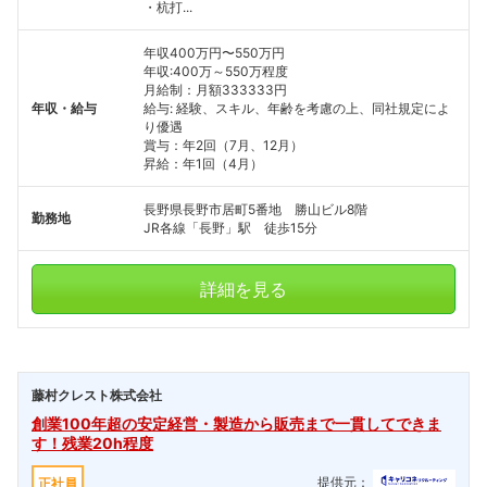
・杭打...
年収400万円〜550万円
年収:400万～550万程度
月給制：月額333333円
年収・給与
給与: 経験、スキル、年齢を考慮の上、同社規定によ
り優遇
賞与：年2回（7月、12月）
昇給：年1回（4月）
長野県長野市居町5番地 勝山ビル8階
勤務地
JR各線「長野」駅 徒歩15分
詳細を見る
藤村クレスト株式会社
創業100年超の安定経営・製造から販売まで一貫してできま
す！残業20h程度
提供元：
正社員