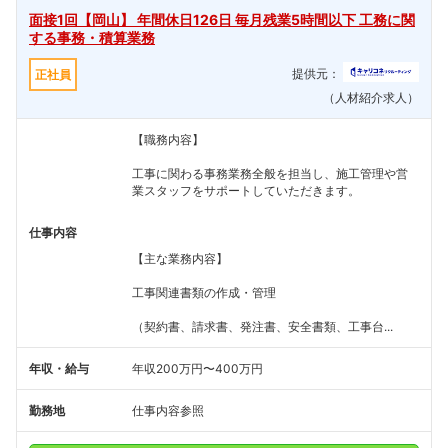
面接1回【岡山】 年間休日126日 毎月残業5時間以下 工務に関
する事務・積算業務
提供元：
正社員
（人材紹介求人）
【職務内容】
工事に関わる事務業務全般を担当し、施工管理や営
業スタッフをサポートしていただきます。
仕事内容
【主な業務内容】
工事関連書類の作成・管理
（契約書、請求書、発注書、安全書類、工事台...
年収・給与
年収200万円〜400万円
勤務地
仕事内容参照