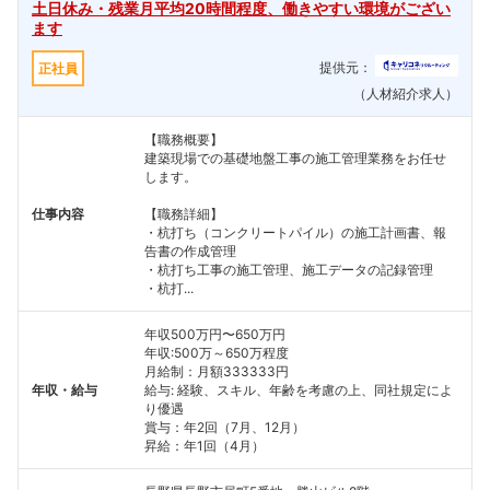
土日休み・残業月平均20時間程度、働きやすい環境がござい
ます
提供元：
正社員
（人材紹介求人）
【職務概要】
建築現場での基礎地盤工事の施工管理業務をお任せ
します。
仕事内容
【職務詳細】
・杭打ち（コンクリートパイル）の施工計画書、報
告書の作成管理
・杭打ち工事の施工管理、施工データの記録管理
・杭打...
年収500万円〜650万円
年収:500万～650万程度
月給制：月額333333円
年収・給与
給与: 経験、スキル、年齢を考慮の上、同社規定によ
り優遇
賞与：年2回（7月、12月）
昇給：年1回（4月）