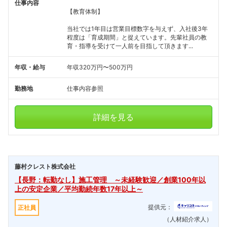
仕事内容
【教育体制】
当社では1年目は営業目標数字を与えず、入社後3年
程度は「育成期間」と捉えています。先輩社員の教
育・指導を受けて一人前を目指して頂きます...
年収・給与
年収320万円〜500万円
勤務地
仕事内容参照
詳細を見る
藤村クレスト株式会社
【長野：転勤なし】施工管理 ～未経験歓迎／創業100年以
上の安定企業／平均勤続年数17年以上～
提供元：
正社員
（人材紹介求人）