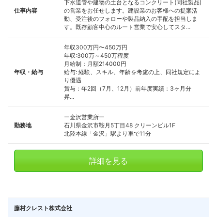
下水道管や建物の土台となるコンクリート(同社製品)
仕事内容
の営業をお任せします。建設業のお客様への提案活
動、受注後のフォローや製品納入の手配を担当しま
す。既存顧客中心のルート営業で安心してスタ...
年収300万円〜450万円
年収:300万～450万程度
月給制：月額214000円
年収・給与
給与: 経験、スキル、年齢を考慮の上、同社規定によ
り優遇
賞与：年2回（7月、12月）前年度実績：3ヶ月分
昇...
ー金沢営業所ー
勤務地
石川県金沢市鞍月5丁目48 クリーンビル1F
北陸本線「金沢」駅より車で11分
詳細を見る
藤村クレスト株式会社