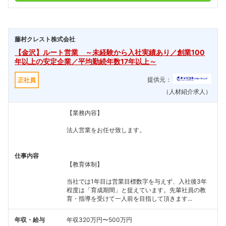
藤村クレスト株式会社
【金沢】ルート営業 ～未経験から入社実績あり／創業100
年以上の安定企業／平均勤続年数17年以上～
提供元：
正社員
（人材紹介求人）
【業務内容】
法人営業をお任せ致します。
仕事内容
【教育体制】
当社では1年目は営業目標数字を与えず、入社後3年
程度は「育成期間」と捉えています。先輩社員の教
育・指導を受けて一人前を目指して頂きます...
年収・給与
年収320万円〜500万円