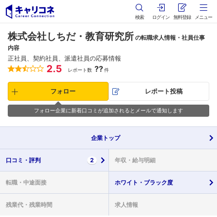
検索
ログイン
無料登録
メニュー
株式会社しちだ・教育研究所
の転職求人情報・社員仕事
内容
正社員、契約社員、派遣社員の応募情報
2.5
??
レポート数
件
フォロー
レポート投稿
フォロー企業に新着口コミが追加されるとメールで通知します
企業
トップ
口コミ・
評判
2
年収・
給与明細
転職・
中途面接
ホワイト・
ブラック度
残業代・
残業時間
求人情報