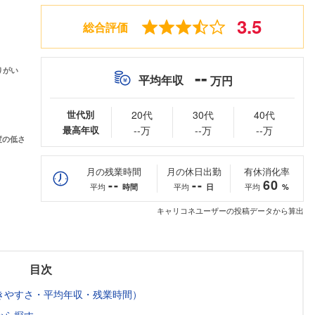
3.5
総合評価
--
平均年収
万円
世代別
20代
30代
40代
最高年収
--万
--万
--万
月の残業時間
月の休日出勤
有休消化率
--
--
60
平均
平均
平均
時間
日
%
キャリコネユーザーの投稿データから算出
目次
きやすさ・平均年収・残業時間）