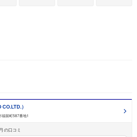
CO.LTD.）
福留町587番地1
円