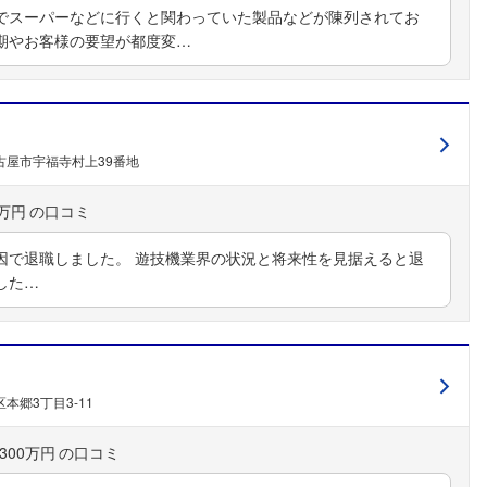
でスーパーなどに行くと関わっていた製品などが陳列されてお
期やお客様の要望が都度変…
古屋市宇福寺村上39番地
0万円
因で退職しました。 遊技機業界の状況と将来性を見据えると退
した…
本郷3丁目3-11
300万円