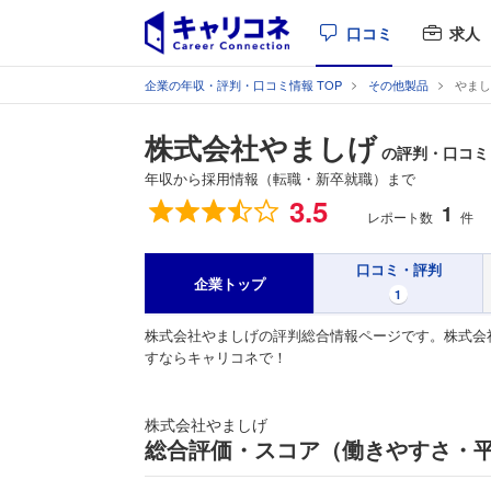
口コミ
求人
企業の年収・評判・口コミ情報 TOP
その他製品
やまし
株式会社やましげ
の評判・口コミ
年収から採用情報（転職・新卒就職）まで
総合評価
3.5
1
レポート数
件
口コミ・評判
企業トップ
1
株式会社やましげの評判総合情報ページです。株式会
すならキャリコネで！
株式会社やましげ
総合評価・スコア（働きやすさ・