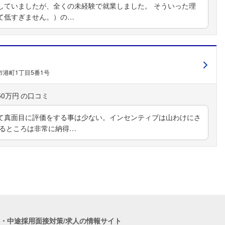
していましたが、全くの未経験で就業しました。 そういった理
て低すぎません。）の…
港町1丁目5番1号
50万円
て真面目に評価をする事は少ない。インセンティブは山わけにさ
なるところは非常に納得…
職・中途採用面接対策/求人の情報サイト