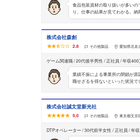
食品包装資材の取り扱いが多いの
り、仕事の結果が見てわかる。納
株式会社森創
2.8
その他製品
愛知県北名
ゲーム関連職
20代後半男性
正社員
年収40
業績不振による事業所の閉鎖が原
職せざるを得ないといった状況で
株式会社誠文堂新光社
5.0
その他製品
東京都文京区
DTPオペレーター
30代前半女性
正社員
年収