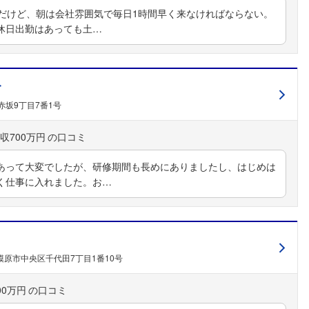
でだけど、朝は会社雰囲気で毎日1時間早く来なければならない。
休日出勤はあっても土…
ト
赤坂9丁目7番1号
収700万円
あって大変でしたが、研修期間も長めにありましたし、はじめは
フォローしました
く仕事に入れました。お…
こちらの企業もフォローしませんか？
模原市中央区千代田7丁目1番10号
00万円