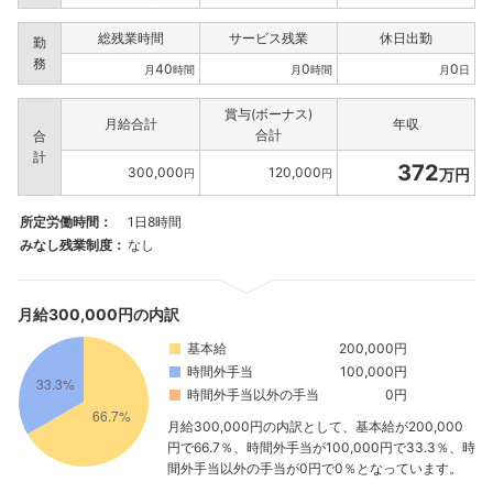
総残業時間
サービス残業
休日出勤
勤
務
40
0
0
月
時間
月
時間
月
日
賞与(ボーナス)
月給合計
年収
合計
合
計
372
300,000
120,000
万円
円
円
所定労働時間：
1日8時間
みなし残業制度：
なし
月給300,000円の内訳
基本給
200,000円
時間外手当
100,000円
時間外手当以外の手当
0円
月給300,000円の内訳として、基本給が200,000
円で66.7％、時間外手当が100,000円で33.3％、時
間外手当以外の手当が0円で0％となっています。