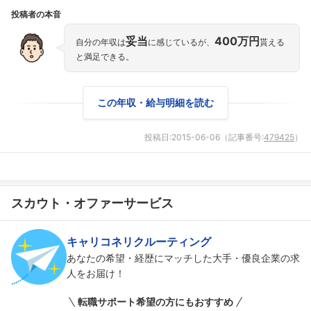
投稿者の本音
妥当
400万円
自分の年収は
に感じているが、
貰える
と満足できる。
この年収・給与明細を読む
投稿日:
2015-06-06
（記事番号:
479425
）
スカウト・オファーサービス
フォローしました
キャリコネリクルーティング
こちらの企業もフォローしませんか？
あなたの希望・経歴にマッチした大手・優良企業の求
人をお届け！
転職サポート希望の方にもおすすめ