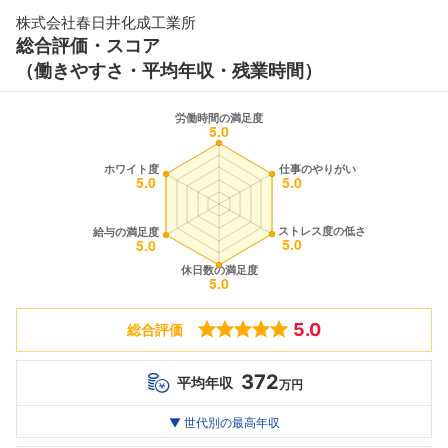
株式会社春日井化成工業所
総合評価・スコア
（働きやすさ・平均年収・残業時間）
5.0
総合評価
372
平均年収
万円
世代別
20代
▼ 世代別の最高年収
30代
40代
最高年収
--万
372
--万
万