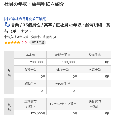
社員の年収・給与明細を紹介
[
株式会社春日井化成工業所
]
営業
35歳男性
高卒
正社員
の年収・給与明細・賞
与（ボーナス）
中途入社 3年未満 (投稿時に退職済み)
5.0
2011年度
基本給
時間外手当
役職手当
200,000
100,000
0
円
円
円
資格手当
住宅手当
家族手当
月
給
0
0
0
円
円
円
通勤手当
その他手当
0
0
円
円
定期賞与
決算賞与
インセンティブ賞与
賞
（1回計）
（0回計）
与
120,000
0
0
円
円
円