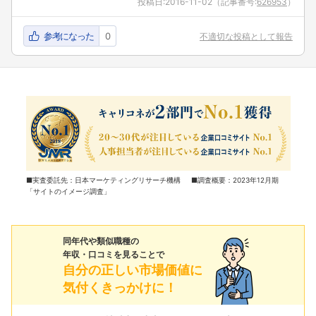
投稿日:
2016-11-02
（記事番号:
626953
）
参考になった
0
不適切な投稿として報告
■実査委託先：日本マーケティングリサーチ機構 ■調査概要：2023年12月期
「サイトのイメージ調査」
同年代や類似職種の
年収・口コミを見ることで
自分の正しい市場価値に
気付くきっかけに！