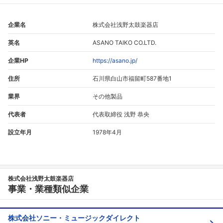
こちらの企業もフォローしませんか？
企業名
株式会社浅野太鼓楽器店
英名
ASANO TAIKO CO.LTD.
企業HP
https://asano.jp/
住所
石川県白山市福留町587番地1
業界
その他製品
代表者
代表取締役 浅野 恭央
設立年月
1978年4月
株式会社浅野太鼓楽器店
事業・業種類似企業
株式会社ソニー・ミュージックダイレクト