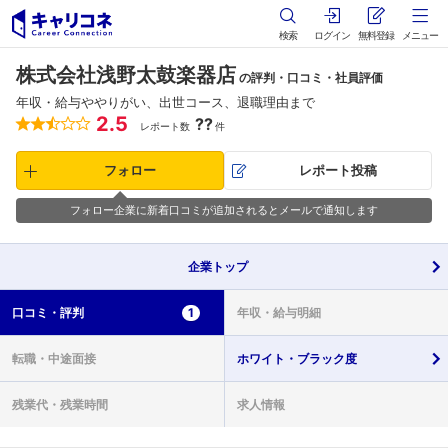
検索
ログイン
無料登録
メニュー
株式会社浅野太鼓楽器店
の評判・口コミ・社員評価
年収・給与ややりがい、出世コース、退職理由まで
2.5
??
レポート数
件
フォロー
レポート投稿
フォロー企業に新着口コミが追加されるとメールで通知します
企業
トップ
口コミ・
評判
1
年収・
給与明細
転職・
中途面接
ホワイト・
ブラック度
残業代・
残業時間
求人情報