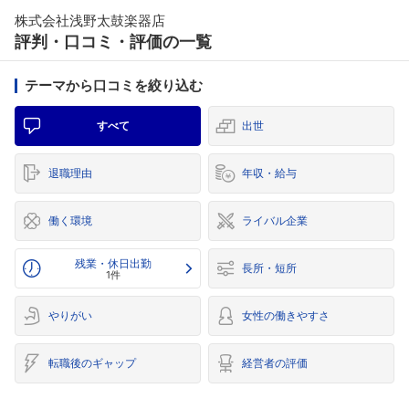
株式会社浅野太鼓楽器店
評判・口コミ・評価の一覧
テーマから口コミを絞り込む
すべて
出世
退職理由
年収・給与
働く環境
ライバル企業
残業・休日出勤
長所・短所
1件
やりがい
女性の働きやすさ
転職後のギャップ
経営者の評価