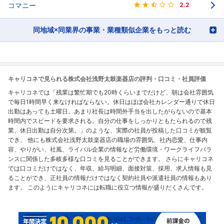
コマニー
2.2
同地域×同業界の事業・業種類似企業をもっと読む
キャリコネで見られる株式会社浅野太鼓楽器店の評判・口コミ・社員評価
キャリコネでは「残業は繁忙期でも20時くらいまでだけど、朝は会社雰囲気
で毎日1時間早く来なければならない。休日はほぼ会社カレンダー通りで休日
出勤はあっても土曜日。あまり社長は時間外手当を出したがらないので基本
時間内でスピードを要求される。自分の仕事をしっかりともたられるので残
業、休日出勤は自分次第。」のような、実際の社員が投稿した口コミが観覧
でき、 他にも株式会社浅野太鼓楽器店の職場の雰囲気、社内恋愛、仕事内
容、やりがい、社風、ライバル企業の情報など労働環境・ワークライフバラ
ンスに関係した多岐多様な口コミを見ることができます。 さらにキャリコネ
では口コミだけではなく、年収、給与明細、面接対策、採用、求人情報も見
ることができ、正社員の情報だけではなく契約社員や派遣社員の情報もあり
ます。 このようにキャリコネには転職に役立つ情報が盛りだくさんです。