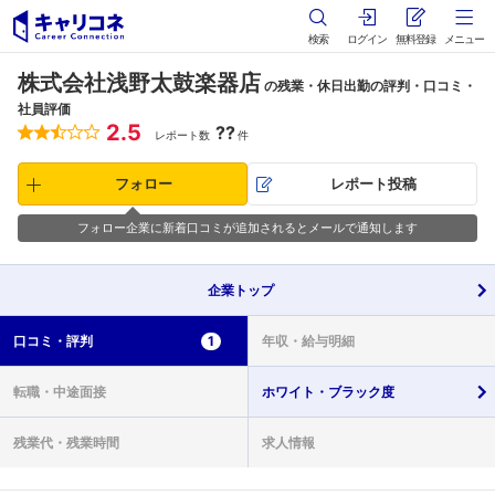
検索
ログイン
無料登録
メニュー
株式会社浅野太鼓楽器店
の残業・休日出勤の評判・口コミ・
社員評価
2.5
??
レポート数
件
フォロー
レポート投稿
フォロー企業に新着口コミが追加されるとメールで通知します
企業
トップ
口コミ・
評判
1
年収・
給与明細
転職・
中途面接
ホワイト・
ブラック度
残業代・
残業時間
求人情報