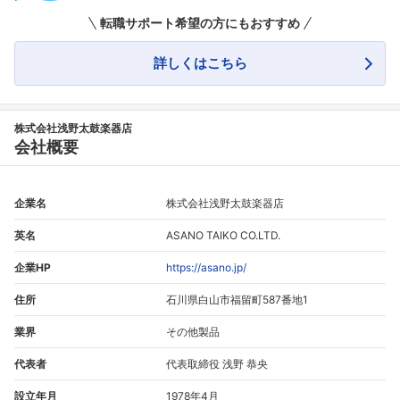
転職サポート希望の方にもおすすめ
詳しくはこちら
フォローしました
こちらの企業もフォローしませんか？
株式会社浅野太鼓楽器店
会社概要
企業名
株式会社浅野太鼓楽器店
英名
ASANO TAIKO CO.LTD.
企業HP
https://asano.jp/
住所
石川県白山市福留町587番地1
業界
その他製品
代表者
代表取締役 浅野 恭央
設立年月
1978年4月