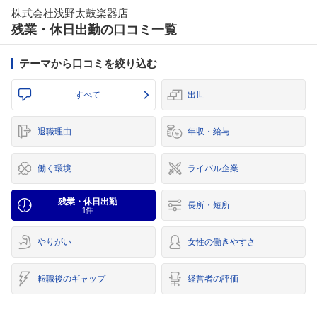
株式会社浅野太鼓楽器店
残業・休日出勤の口コミ一覧
テーマから口コミを絞り込む
すべて
出世
退職理由
年収・給与
働く環境
ライバル企業
残業・休日出勤
長所・短所
1件
やりがい
女性の働きやすさ
転職後のギャップ
経営者の評価