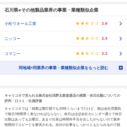
石川県×その他製品業界の事業・業種類似企業
小松ウオール工業
2.6
ニッコー
2.5
コマニー
2.2
同地域×同業界の事業・業種類似企業をもっと読む
キャリコネで見られる株式会社浅野太鼓楽器店の残業・休日出勤についての
評判・口コミ・社員評価
キャリコネでは「残業は繁忙期でも20時くらいまでだけど、朝は会社雰囲気
で毎日1時間早く来なければならない。休日はほぼ会社カレンダー通りで休日
出勤はあっても土曜日。あまり社長は時間外手当を出したがらないので基本
時間内でスピードを要求される。自分の仕事をしっかりともたられるので残