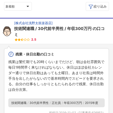
絞り込み
新着順
[
株式会社浅野太鼓楽器店
]
技術関連職
30代前半男性
年収300万円
の口コ
ミ
2.5
残業・休日出勤の口コミ
残業は繁忙期でも20時くらいまでだけど、朝は会社雰囲気で
毎日1時間早く来なければならない。休日はほぼ会社カレン
ダー通りで休日出勤はあっても土曜日。あまり社長は時間外
手当を出したがらないので基本時間内でスピードを要求され
る。自分の仕事をしっかりともたられるので残業、休日出勤
は自分次第。
技術関連職
30代前半男性
正社員
年収300万円
2015年度
投稿日:
2016-11-02
（記事番号:
626953
）