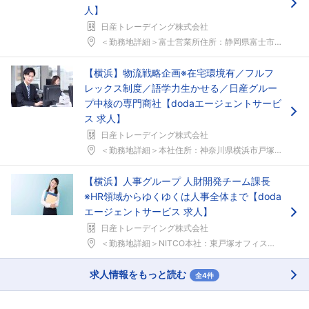
人】
日産トレーデイング株式会社
＜勤務地詳細＞富士営業所住所：静岡県富士市本市場町...
【横浜】物流戦略企画※在宅環境有／フルフ
レックス制度／語学力生かせる／日産グルー
プ中核の専門商社【dodaエージェントサービ
ス 求人】
日産トレーデイング株式会社
＜勤務地詳細＞本社住所：神奈川県横浜市戸塚区川上町...
【横浜】人事グループ 人財開発チーム課長
※HR領域からゆくゆくは人事全体まで【doda
エージェントサービス 求人】
日産トレーデイング株式会社
＜勤務地詳細＞NITCO本社：東戸塚オフィス住所：...
求人情報をもっと読む
全4件