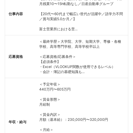
月残業10〜15h転勤なし／日産自動車グループ
仕事内容
【20代〜60代まで幅広い世代が活躍中／語学力不問
／賞与実績5.0か月／】
富士営業所における営...
＜最終学歴＞大学院、大学、短期大学、専修・各種
学校、高等専門学校、高等学校卒以上
応募資格
＜応募資格/応募条件＞
【必須条件】
・Excel（VLOOKUP関数が使用できるレベル）
・会計・簿記の基礎知識も...
＜予定年収＞
440万円〜605万円
＜賃金形態＞
月給制
＜賃金内訳＞
月額（基本給）：230,000円〜320,000円
年収・給与
＜月給＞