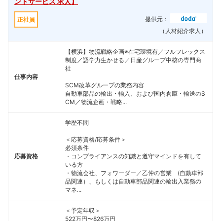
ントサービス 求人】
提供元：
正社員
（人材紹介求人）
【横浜】物流戦略企画※在宅環境有／フルフレックス
制度／語学力生かせる／日産グループ中核の専門商
社
仕事内容
SCM改革グループの業務内容
自動車部品の輸出・輸入、および国内倉庫・輸送のS
CM／物流企画・戦略...
学歴不問
＜応募資格/応募条件＞
必須条件
応募資格
・コンプライアンスの知識と遵守マインドを有して
いる方
・物流会社、フォワーダー／乙仲の営業 (自動車部
品関連）、もしくは自動車部品関連の輸出入業務の
マネ...
＜予定年収＞
522万円〜826万円