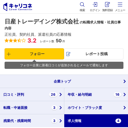
検索
ログイン
無料登録
メニュー
日産トレーデイング株式会社
の転職求人情報・社員仕事
内容
正社員、契約社員、派遣社員の応募情報
3.2
50
レポート数
件
フォロー
レポート投稿
フォロー企業に新着口コミが追加されるとメールで通知します
企業
トップ
口コミ・
評判
26
年収・
給与明細
16
転職・
中途面接
3
ホワイト・
ブラック度
残業代・
残業時間
3
求人情報
4