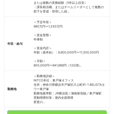
または複数の実務経験（5年以上目安）
・課長相当職、またはチームリーダーとして複数の
部下を育成・管理した経...
＜予定年収＞
960万円〜1,330万円
＜賃金形態＞
年俸制
年収・給与
＜賃金内訳＞
年額（基本給）：9,600,000円〜11,300,000円
＜月額＞
800,000円〜941,666円（12分割...
＜勤務地詳細＞
NITCO本社：東戸塚オフィス
住所：神奈川県横浜市戸塚区川上町91-1 BELISTAタ
勤務地
ワー東戸塚
勤務地最寄駅：JR横須賀／湘南新宿線／東戸塚駅
受動喫煙対策：屋内全面禁煙
変更の...