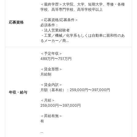
＜最終学歴＞大学院、大学、短期大学、専修・各種
学校、高等専門学校、高等学校卒以上
＜応募資格/応募条件＞
応募資格
必須条件：
・法人営業経験者
・工業／機械／化学系もしくは自動車に親和性のあ
るメーカー／商...
＜予定年収＞
489万円〜751万円
＜賃金形態＞
月給制
＜賃金内訳＞
月額（基本給）：259,000円〜397,000円
年収・給与
＜月給＞
259,000円〜397,000円
＜昇給有無＞
有
...