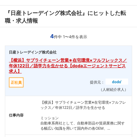
『日産トレーデイング株式会社』にヒットした転
職・求人情報
4
件中 1〜4件を表示
日産トレーデイング株式会社
【横浜】サプライチェーン営業※在宅環境×フルフレックス／
年休122日／語学力を生かせる【dodaエージェントサービス
求人】
提供元：
正社員
（人材紹介求人）
【横浜】サプライチェーン営業※在宅環境×フルフレ
ックス／年休122日／語学力を生かせる
仕事内容
ミッション
自動車系商社として、自動車部品や貿易業務に関す
る幅広い知識を用いて国内外の各OEM、...