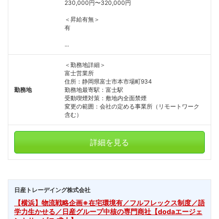
230,000円〜320,000円
＜昇給有無＞
有
...
＜勤務地詳細＞
富士営業所
住所：静岡県富士市本市場町934
勤務地
勤務地最寄駅：富士駅
受動喫煙対策：敷地内全面禁煙
変更の範囲：会社の定める事業所（リモートワーク
含む）
詳細を見る
日産トレーデイング株式会社
【横浜】物流戦略企画※在宅環境有／フルフレックス制度／語
学力生かせる／日産グループ中核の専門商社【dodaエージェ