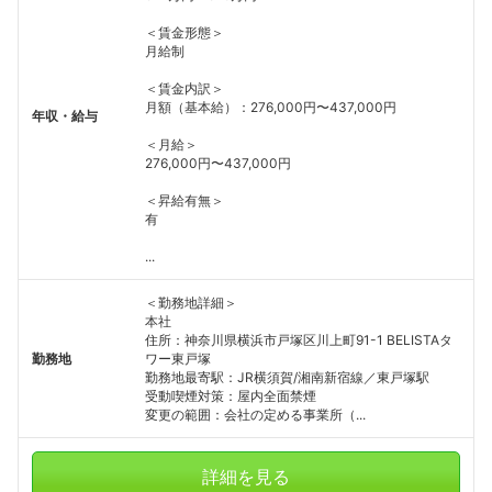
＜賃金形態＞
月給制
＜賃金内訳＞
月額（基本給）：276,000円〜437,000円
年収・給与
＜月給＞
276,000円〜437,000円
＜昇給有無＞
有
...
＜勤務地詳細＞
本社
住所：神奈川県横浜市戸塚区川上町91-1 BELISTAタ
勤務地
ワー東戸塚
勤務地最寄駅：JR横須賀/湘南新宿線／東戸塚駅
受動喫煙対策：屋内全面禁煙
変更の範囲：会社の定める事業所（...
詳細を見る