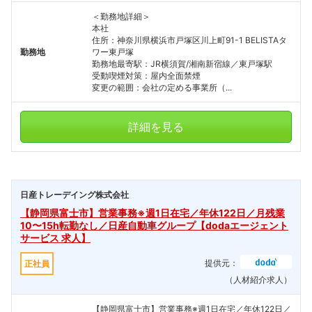
＜勤務地詳細＞
本社
住所：神奈川県横浜市戸塚区川上町91-1 BELISTAタ
勤務地
ワー東戸塚
勤務地最寄駅：JR横須賀/湘南新宿線／東戸塚駅
受動喫煙対策：屋内全面禁煙
変更の範囲：会社の定める事業所（...
詳細を見る
日産トレーデイング株式会社
【静岡県富士市】営業事務※週1日在宅／年休122日／月残業
10〜15h転勤なし／日産自動車グループ【dodaエージェント
サービス 求人】
提供元：
正社員
（人材紹介求人）
【静岡県富士市】営業事務※週1日在宅／年休122日／