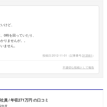
ないけど、
、0時を回っていたり、
わかりませんが。。
ていません。
投稿日:
2012-11-01
（記事番号:
313561
）
不適切な投稿として報告
社員
年収271万円
の口コミ
02年度