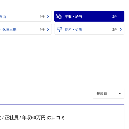
理由
年収・給与
1件
2件
・休日出勤
長所・短所
1件
2件
新着順
性
正社員
年収60万円
の口コミ