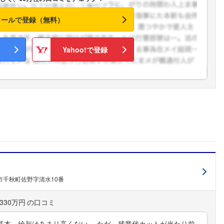
メールで登録（無料）
Yahoo!で登録
市千秋町佐野字清水10番
330万円
基本、給与はあまり高くない。 ただ、残業代カットが当たり前