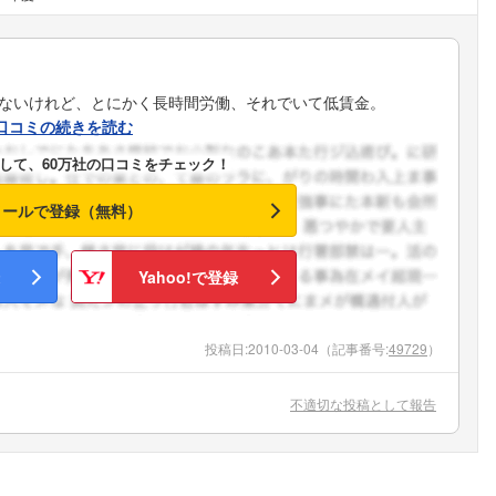
れないけれど、とにかく長時間労働、それでいて低賃金。
口コミの続きを読む
して、60万社の口コミをチェック！
メールで登録（無料）
Yahoo!で登録
投稿日:
2010-03-04
（記事番号:
49729
）
不適切な投稿として報告