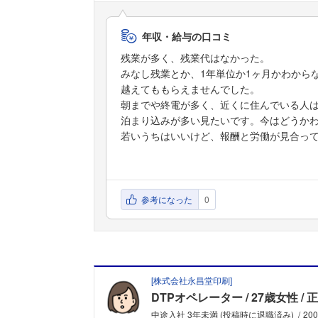
年収・給与の口コミ
残業が多く、残業代はなかった。
みなし残業とか、1年単位か1ヶ月かわから
越えてももらえませんでした。
朝までや終電が多く、近くに住んでいる人は
泊まり込みが多い見たいです。今はどうか
若いうちはいいけど、報酬と労働が見合っ
参考になった
0
[
株式会社永昌堂印刷
]
DTPオペレーター
27歳女性
正
中途入社 3年未満 (投稿時に退職済み)
20