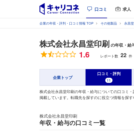
口コミ
求人
企業の年収・評判・口コミ情報 TOP
その他製品
永昌堂
株式会社永昌堂印刷
の年収・給
総合評価
1.6
22
レポート数
件
口コミ・評判
企業トップ
11
株式会社永昌堂印刷の年収・給与についての口コミ・
掲載しています。転職先を探すのに役立つ情報を探す
株式会社永昌堂印刷
年収・給与の口コミ一覧