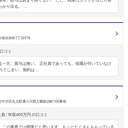
っかり出る。 …
南京終町7丁目576
る一方。賞与は無い。 正社員であっても、役職が付いていなけ
されてしまい、契約は…
市中京区丸太町通小川西入横鍛治町100番地
社員
年収400万円
。この業界では標準だと思います。もっとたくさんもらっている