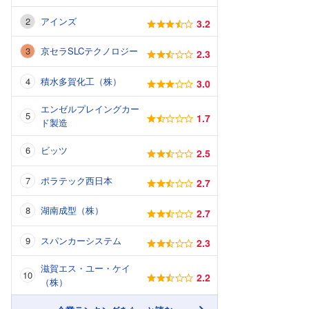
アインズ
3.2
京セラSLCテクノロジー
2.3
積水多賀化工（株）
3.0
エンゼルプレイングカー
1.7
ド製造
ビッツ
2.5
ポラテック西日本
2.7
湖南成型（株）
2.7
スパンカーシステム
2.3
滋賀エス・ユー・ケイ
2.2
（株）