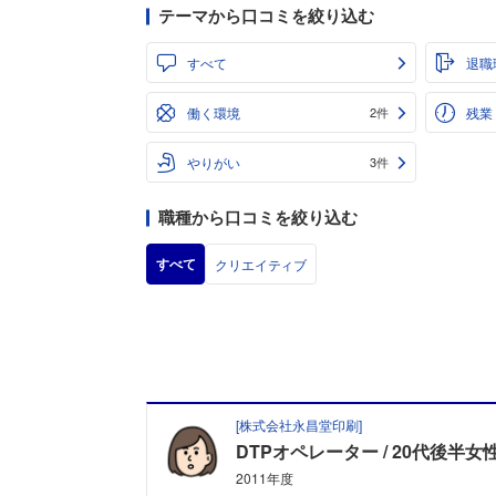
テーマから口コミを絞り込む
すべて
退職
働く環境
残業
2件
やりがい
3件
職種から口コミを絞り込む
すべて
クリエイティブ
[
株式会社永昌堂印刷
]
DTPオペレーター
20代後半女
2011年度