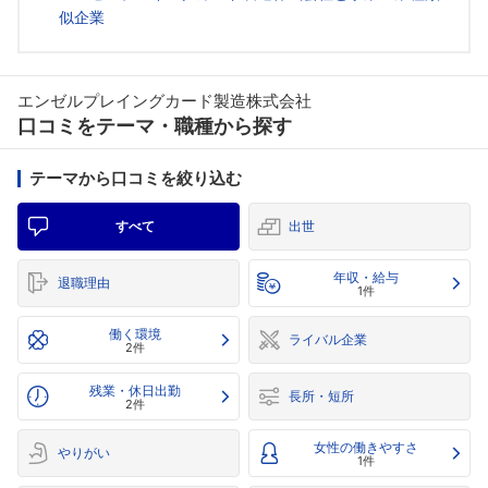
似企業
エンゼルプレイングカード製造株式会社
口コミをテーマ・職種から探す
テーマから口コミを絞り込む
すべて
出世
年収・給与
退職理由
1件
働く環境
ライバル企業
2件
残業・休日出勤
長所・短所
2件
女性の働きやすさ
やりがい
1件