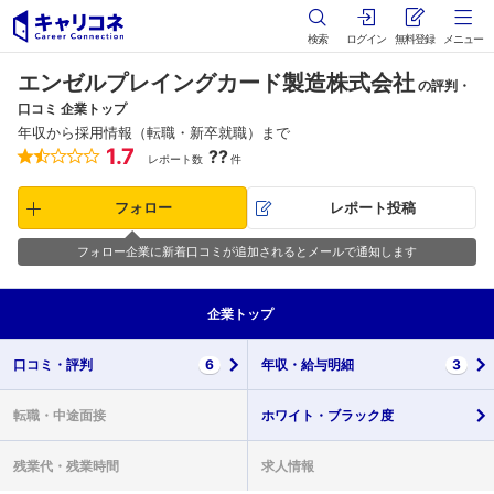
検索
ログイン
無料登録
メニュー
エンゼルプレイングカード製造株式会社
の評判・
口コミ 企業トップ
年収から採用情報（転職・新卒就職）まで
1.7
??
レポート数
件
フォロー
レポート投稿
フォロー企業に新着口コミが追加されるとメールで通知します
企業
トップ
口コミ・
評判
6
年収・
給与明細
3
転職・
中途面接
ホワイト・
ブラック度
残業代・
残業時間
求人情報