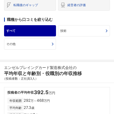
転職後のギャップ
経営者の評価
職種から口コミを絞り込む
すべて
技術
その他
エンゼルプレイングカード製造株式会社の
平均年収と年齢別・役職別の年収推移
（投稿者数：正社員3人）
392.5
投稿者の平均年収
万円
292
468
年収範囲
万～
万円
27.3
平均年齢
歳