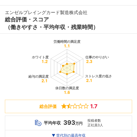
エンゼルプレイングカード製造株式会社
総合評価・スコア
（働きやすさ・平均年収・残業時間）
1.7
総合評価
投稿者数
393
平均年収
万円
正社員3人
世代別
20代
▼ 世代別の最高年収
30代
40代