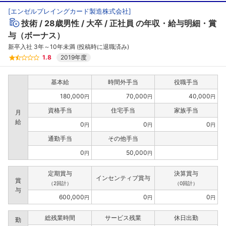
[
エンゼルプレイングカード製造株式会社
]
技術
28歳男性
大卒
正社員
の年収・給与明細・賞
与（ボーナス）
新卒入社 3年～10年未満 (投稿時に退職済み)
1.8
2019年度
基本給
時間外手当
役職手当
180,000
70,000
40,000
円
円
円
資格手当
住宅手当
家族手当
月
給
0
0
0
円
円
円
通勤手当
その他手当
0
50,000
円
円
定期賞与
決算賞与
インセンティブ賞与
賞
（2回計）
（0回計）
与
600,000
0
0
円
円
円
総残業時間
サービス残業
休日出勤
勤