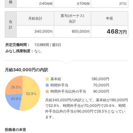
務
40
10
1
月
時間
月
時間
月
日
賞与(ボーナス)
月給合計
年収
合計
合
計
468
340,000
600,000
万円
円
円
所定労働時間：
1日8時間 / 週5日
みなし残業制度：
なし
月給340,000円の内訳
基本給
180,000円
時間外手当
70,000円
時間外手当以外の手当
90,000円
月給340,000円の内訳として、基本給が180,000円
で52.9％、時間外手当が70,000円で20.6％、時間
外手当以外の手当が90,000円で26.5％となってい
ます。
フォローしました
投稿者の本音