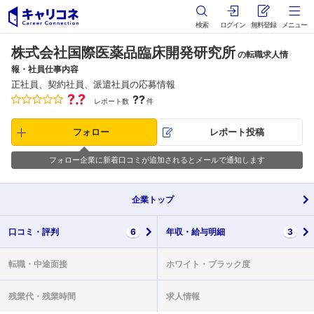
検索
ログイン
無料登録
メニュー
株式会社国際医薬品臨床開発研究所
の転職求人情
報・社員仕事内容
正社員、契約社員、派遣社員の応募情報
?.?
??
レポート数
件
フォロー
レポート投稿
フォロー企業に新着口コミが追加されるとメールで通知します
企業
トップ
口コミ・
評判
6
年収・
給与明細
3
転職・
中途面接
ホワイト・
ブラック度
残業代・
残業時間
求人情報