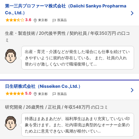
第一三共プロファーマ株式会社（Daiichi Sankyo Propharma
Co., Ltd.）
3.6
東京都
医薬品
生産・製造技術
20代後半男性
契約社員
年収350万円
出産・育児・介護などが発生した場合にも仕事を続けてい
きやすいように規約が存在している。 また、社員の入れ
替わりが激しくないので職場復帰して…
フォローしました
日生研株式会社（Nisseiken Co.,Ltd.）
5.0
東京都
医薬品
こちらの企業もフォローしませんか？
研究開発
26歳男性
正社員
年収548万円
待遇はまあまあだが、福利厚生はあまり充実していない印
象を受けます。また、社内環境は典型的なオーナー企業の
ため上に意見できない風潮が根付いてい…