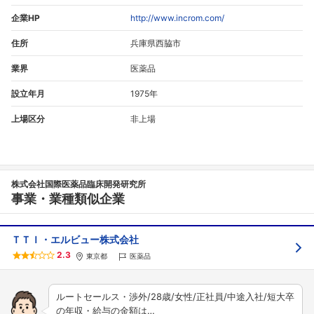
企業HP
http://www.incrom.com/
住所
兵庫県西脇市
業界
医薬品
設立年月
1975年
上場区分
非上場
株式会社国際医薬品臨床開発研究所
事業・業種類似企業
ＴＴＩ・エルビュー株式会社
2.3
東京都
医薬品
ルートセールス・渉外/28歳/女性/正社員/中途入社/短大卒
の年収・給与の金額は…