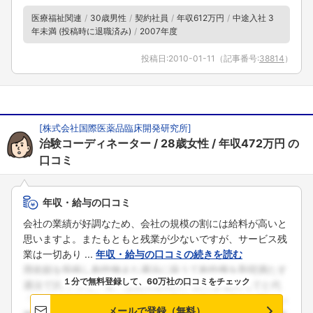
医療福祉関連
30歳男性
契約社員
年収612万円
中途入社 3
年未満 (投稿時に退職済み)
2007年度
投稿日:
2010-01-11
（記事番号:
38814
）
[
株式会社国際医薬品臨床開発研究所
]
治験コーディネーター
28歳女性
年収472万円
の
口コミ
年収・給与の口コミ
会社の業績が好調なため、会社の規模の割には給料が高いと
思いますよ。またもともと残業が少ないですが、サービス残
業は一切あり ...
年収・給与の口コミの続きを読む
１分で無料登録して、60万社の口コミをチェック
メールで登録（無料）