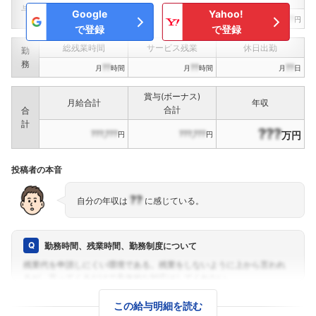
与
Google
Yahoo!
???,???
???,???
???,???
円
円
円
で登録
で登録
総残業時間
サービス残業
休日出勤
勤
務
??
??
??
月
時間
月
時間
月
日
賞与(ボーナス)
月給合計
年収
合計
合
計
???
???,???
???,???
万円
円
円
投稿者の本音
??
自分の年収は
に感じている。
勤務時間、残業時間、勤務制度について
この給与明細を読む