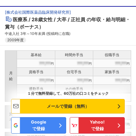
[
株式会社国際医薬品臨床開発研究所
]
医療系
28歳女性
大卒
正社員
の年収・給与明細・
賞与（ボーナス）
中途入社 3年～10年未満 (投稿時に在職)
2009年度
基本給
時間外手当
役職手当
???,???
???,???
???,???
円
円
円
資格手当
住宅手当
家族手当
月
給
???,???
???,???
???,???
円
円
円
通勤手当
その他手当
１分で無料登録して、60万社の口コミをチェック
???,???
???,???
円
円
メールで登録（無料）
定期賞与
決算賞与
インセンティブ賞与
賞
（
??
回計）
（
??
回計）
与
Google
Yahoo!
???,???
???,???
???,???
円
円
円
で登録
で登録