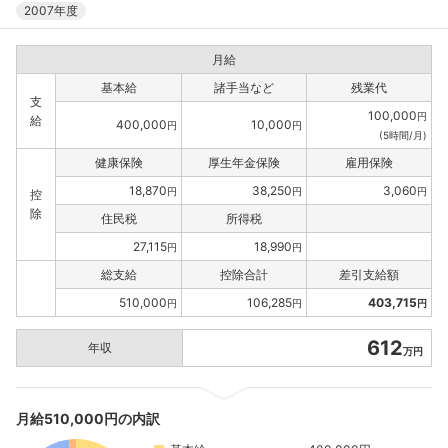
2007年度
月給
基本給
諸手当など
残業代
支
100,000
円
給
400,000
10,000
円
円
(5時間/月)
健康保険
厚生年金保険
雇用保険
18,870
38,250
3,060
円
円
円
控
除
住民税
所得税
27,115
18,990
円
円
総支給
控除合計
差引支給額
510,000
106,285
403,715
円
円
円
612
年収
万円
月給510,000円の内訳