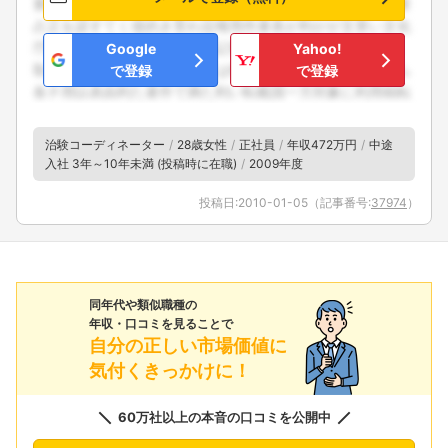
Google
Yahoo!
で登録
で登録
治験コーディネーター
28歳女性
正社員
年収472万円
中途
入社 3年～10年未満 (投稿時に在職)
2009年度
投稿日:
2010-01-05
（記事番号:
37974
）
同年代や類似職種の
年収・口コミを見ることで
自分の正しい市場価値に
気付くきっかけに！
60万社以上の本音の口コミを公開中