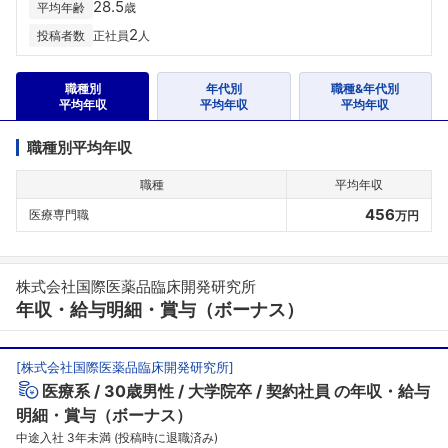
28.5
平均年齢
歳
2
投稿者数
正社員
人
職種別
年代別
職種&年代別
平均年収
平均年収
平均年収
職種別平均年収
職種
平均年収
456
医療専門職
万円
株式会社国際医薬品臨床開発研究所
年収・給与明細・賞与（ボーナス）
[
株式会社国際医薬品臨床開発研究所
]
医療系
30歳男性
大学院卒
契約社員
の年収・給与
明細・賞与（ボーナス）
中途入社 3年未満 (投稿時に退職済み)