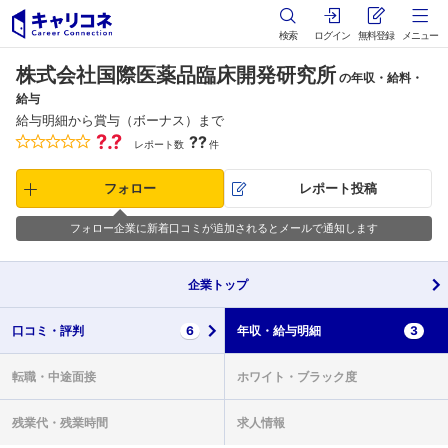
検索
ログイン
無料登録
メニュー
株式会社国際医薬品臨床開発研究所
の年収・給料・
給与
給与明細から賞与（ボーナス）まで
?.?
??
レポート数
件
フォロー
レポート投稿
フォロー企業に新着口コミが追加されるとメールで通知します
企業
トップ
口コミ・
評判
6
年収・
給与明細
3
転職・
中途面接
ホワイト・
ブラック度
残業代・
残業時間
求人情報