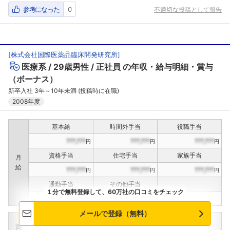
参考になった
0
不適切な投稿として報告
[
株式会社国際医薬品臨床開発研究所
]
医療系
29歳男性
正社員
の年収・給与明細・賞与
（ボーナス）
新卒入社 3年～10年未満 (投稿時に在職)
2008年度
基本給
時間外手当
役職手当
???,???
???,???
???,???
円
円
円
資格手当
住宅手当
家族手当
月
給
???,???
???,???
???,???
円
円
円
通勤手当
その他手当
１分で無料登録して、60万社の口コミをチェック
???,???
???,???
円
円
メールで登録（無料）
定期賞与
決算賞与
インセンティブ賞与
賞
（
??
回計）
（
??
回計）