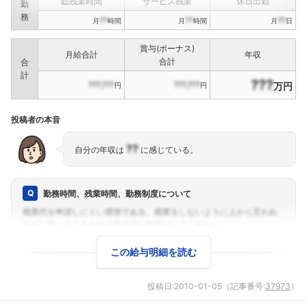
総残業時間
サービス残業
休日出勤
勤
務
??
??
??
月
時間
月
時間
月
日
賞与(ボーナス)
月給合計
年収
合計
合
計
???
???,???
???,???
万円
円
円
投稿者の本音
??
自分の年収は
に感じている。
勤務時間、残業時間、勤務制度について
この給与明細を読む
投稿日:
2010-01-05
（記事番号:
37973
）