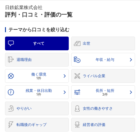
日鉄鉱業株式会社
評判・口コミ・評価の一覧
テーマから口コミを絞り込む
すべて
出世
退職理由
年収・給与
働く環境
ライバル企業
1件
残業・休日出勤
長所・短所
1件
3件
やりがい
女性の働きやすさ
転職後のギャップ
経営者の評価