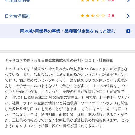
石油資源開発
日本海洋掘削
2.8
同地域×同業界の事業・業種類似企業をもっと読む
キャリコネで見られる日鉄鉱業株式会社の評判・口コミ・社員評価
キャリコネでは「就業後や外の飲み会の強制参加やゴルフの参加が必須とな
っている。また、飲み会はいかに酒が飲めるかということが評価基準となっ
ており、酒が飲めないとバツをくらう。酒が飲めるやつが偉いという風潮が
あり、大学サークルのようなノリで飲むことが多い。ゴルフの練習をしてい
ないと評価が下がる。」のような、実際の社員が投稿した口コミが観覧で
き、 他にも日鉄鉱業株式会社の職場の雰囲気、社内恋愛、仕事内容、やりが
い、社風、ライバル企業の情報など労働環境・ワークライフバランスに関係
した多岐多様な口コミを見ることができます。 さらにキャリコネでは口コミ
だけではなく、年収、給与明細、面接対策、採用、求人情報も見ることがで
き、正社員の情報だけではなく契約社員や派遣社員の情報もあります。 この
ようにキャリコネには転職に役立つ情報が盛りだくさんです。