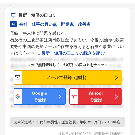
長所・短所の口コミ
会社・仕事の良い点・問題点・改善点
業績・将来性に問題を感じる。
石灰石の主要顧客は新日鉄住金であるが、今後の国内の鉄需
要等や中国の高炉メーカの存在を考えると石灰石事業につい
ては安心でき ...
長所・短所の口コミの続きを読む
１分で無料登録して、60万社の口コミをチェック
メールで登録（無料）
Google
Yahoo!
で登録
で登録
技術関連職
20代前半男性
派遣社員
年収350万円
2016年度
投稿日:
2016-05-26
（記事番号:
585560
）