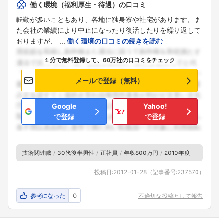
働く環境（福利厚生・待遇）の口コミ
転勤が多いこともあり、各地に独身寮や社宅があります。ま
た会社の業績により中止になったり復活したりを繰り返して
おりますが、 ...
働く環境の口コミの続きを読む
１分で無料登録して、60万社の口コミをチェック
メールで登録（無料）
Google
Yahoo!
で登録
で登録
技術関連職
30代後半男性
正社員
年収800万円
2010年度
投稿日:
2012-01-28
（記事番号:
237570
）
参考になった
0
不適切な投稿として報告
フォローしました