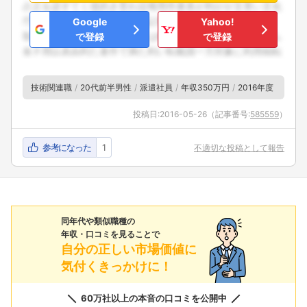
Google
Yahoo!
で登録
で登録
技術関連職
20代前半男性
派遣社員
年収350万円
2016年度
投稿日:
2016-05-26
（記事番号:
585559
）
参考になった
1
不適切な投稿として報告
同年代や類似職種の
年収・口コミを見ることで
自分の正しい市場価値に
気付くきっかけに！
60万社以上の本音の口コミを公開中