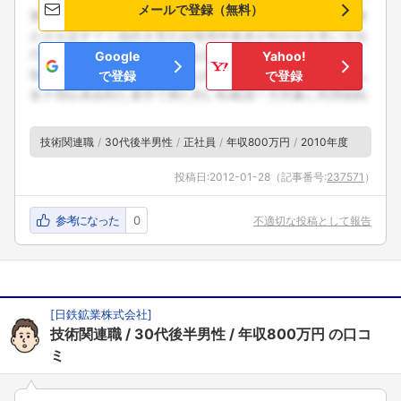
メールで登録（無料）
Google
Yahoo!
で登録
で登録
技術関連職
30代後半男性
正社員
年収800万円
2010年度
投稿日:
2012-01-28
（記事番号:
237571
）
参考になった
0
不適切な投稿として報告
[
日鉄鉱業株式会社
]
技術関連職
30代後半男性
年収800万円
の口コ
ミ