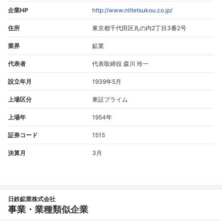
企業HP
http://www.nittetsukou.co.jp/
住所
東京都千代田区丸の内2丁目3番2号
業界
鉱業
代表者
代表取締役 森川 玲一
設立年月
1939年5月
上場区分
東証プライム
上場年
1954年
証券コード
1515
決算月
3月
日鉄鉱業株式会社
事業・業種類似企業