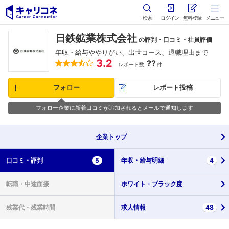
検索
ログイン
無料登録
メニュー
日鉄鉱業株式会社
の評判・口コミ・社員評価
年収・給与ややりがい、出世コース、退職理由まで
3.2
??
レポート数
件
フォロー
レポート投稿
フォロー企業に新着口コミが追加されるとメールで通知します
企業
トップ
口コミ・
評判
5
年収・
給与明細
4
転職・
中途面接
ホワイト・
ブラック度
残業代・
残業時間
求人情報
48