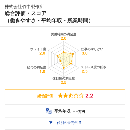
株式会社竹中製作所
総合評価・スコア
（働きやすさ・平均年収・残業時間）
2.2
総合評価
--
平均年収
万円
世代別
20代
▼ 世代別の最高年収
30代
40代
最高年収
--万
--万
--万