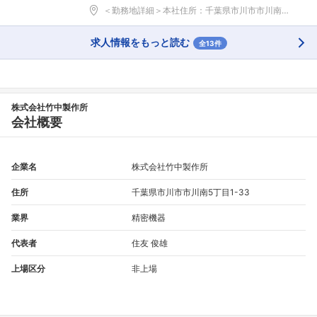
＜勤務地詳細＞本社住所：千葉県市川市市川南5-1-...
求人情報をもっと読む
全13件
フォローしました
株式会社竹中製作所
こちらの企業もフォローしませんか？
会社概要
企業名
株式会社竹中製作所
住所
千葉県市川市市川南5丁目1-33
業界
精密機器
代表者
住友 俊雄
上場区分
非上場