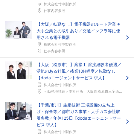
株式会社竹中製作所
仕事内容参照
【大阪／転勤なし】電子機器のルート営業 ※
大手企業との取引あり／交通インフラ等に使
用される電子機器
株式会社竹中製作所
仕事内容参照
【大阪（松原市）】溶接工 溶接経験者優遇／
活気のある社風／残業10H程度／転勤なし
【dodaエージェントサービス 求人】
株式会社竹中製作所
＜勤務地詳細＞本社住所：大阪府松原市三宅西4-73...
【千葉/市川】生産技術 工場設備の立ち上
げ・保全等／都市ガス事業・大手ガス会社取
引多数／年休125日【dodaエージェントサー
ビス 求人】
株式会社竹中製作所