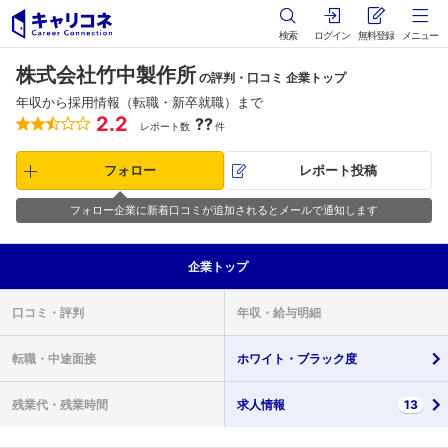
検索
ログイン
無料登録
メニュー
株式会社竹中製作所
の評判・口コミ 企業トップ
年収から採用情報（転職・新卒就職）まで
2.2
??
レポート数
件
フォロー
レポート投稿
フォロー企業に新着口コミが追加されるとメールで通知します
企業
トップ
口コミ・
評判
年収・
給与明細
転職・
中途面接
ホワイト・
ブラック度
残業代・
残業時間
求人情報
13