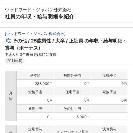
ウッドワード・ジャパン株式会社
社員の年収・給与明細を紹介
[
ウッドワード・ジャパン株式会社
]
その他
25歳男性
大卒
正社員
の年収・給与明細・
賞与（ボーナス）
中途入社 3年未満 (投稿時に在職)
2011年度
基本給
時間外手当
役職手当
238,000
0
0
円
円
円
資格手当
住宅手当
家族手当
月
給
0
0
0
円
円
円
通勤手当
その他手当
0
5,000
円
円
定期賞与
決算賞与
インセンティブ賞与