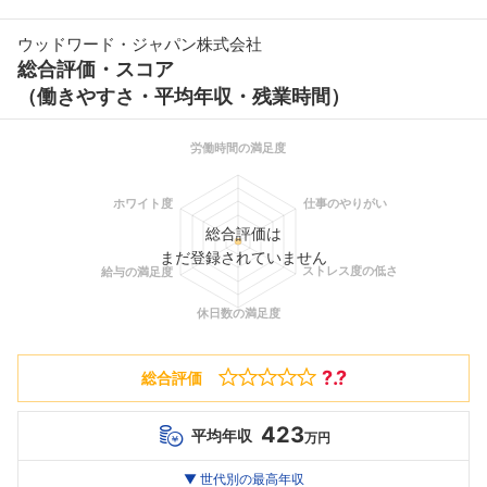
ウッドワード・ジャパン株式会社
総合評価・スコア
（働きやすさ・平均年収・残業時間）
総合評価は
まだ登録されていません
?.?
総合評価
423
平均年収
万円
世代別
20代
▼ 世代別の最高年収
30代
40代