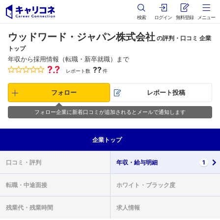
検索
ログイン
無料登録
メニュー
ウッドワード・ジャパン株式会社
の評判・口コミ 企業
トップ
年収から採用情報（転職・新卒就職）まで
?.?
??
レポート数
件
フォロー
レポート投稿
フォロー企業に新着口コミが追加されるとメールで通知します
企業
トップ
口コミ・
評判
年収・
給与明細
1
転職・
中途面接
ホワイト・
ブラック度
残業代・
残業時間
求人情報