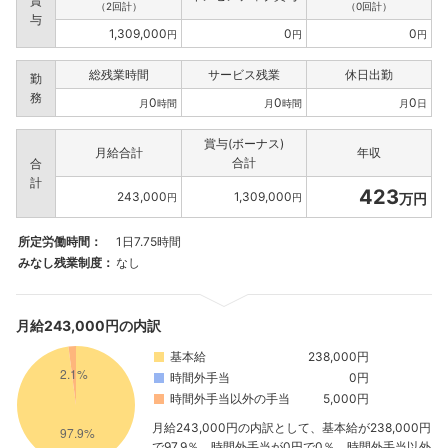
賞
（2回計）
（0回計）
与
1,309,000
0
0
円
円
円
総残業時間
サービス残業
休日出勤
勤
務
0
0
0
月
時間
月
時間
月
日
賞与(ボーナス)
月給合計
年収
合計
合
計
423
243,000
1,309,000
万円
円
円
所定労働時間：
1日7.75時間
みなし残業制度：
なし
月給243,000円の内訳
基本給
238,000円
時間外手当
0円
時間外手当以外の手当
5,000円
月給243,000円の内訳として、基本給が238,000円
で97.9％、時間外手当が0円で0％、時間外手当以外