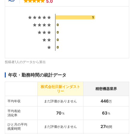
5.0
投稿者1人のデータから算出
年収・勤務時間の統計データ
株式会社日新インダスト
精密機器業界
リー
446
平均年収
まだ評価がありません
万
平均有給
70
63
％
％
消化率
ひと月の平均
27
まだ評価がありません
時間
残業時間