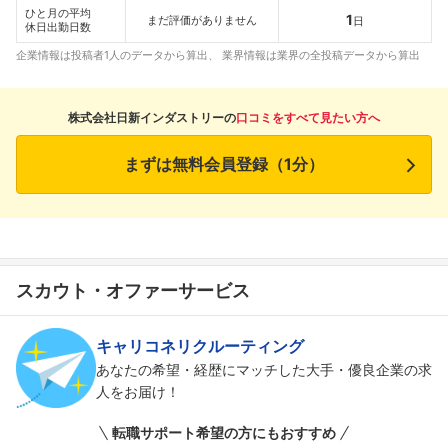
ひと月の平均
1
まだ評価がありません
日
休日出勤日数
企業情報は投稿者1人のデータから算出、 業界情報は業界の全投稿データから算出
株式会社日新インダストリーの
口コミをすべて見たい方へ
まずは無料会員登録（1分）
スカウト・オファーサービス
キャリコネリクルーティング
フォローしました
あなたの希望・経歴にマッチした大手・優良企業の求
人をお届け！
こちらの企業もフォローしませんか？
転職サポート希望の方にもおすすめ