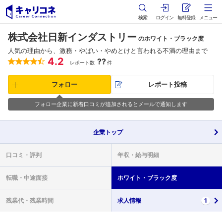
検索
ログイン
無料登録
メニュー
株式会社日新インダストリー
のホワイト・ブラック度
人気の理由から、激務・やばい・やめとけと言われる不満の理由まで
4.2
??
レポート数
件
フォロー
レポート投稿
フォロー企業に新着口コミが追加されるとメールで通知します
企業
トップ
口コミ・
評判
年収・
給与明細
転職・
中途面接
ホワイト・
ブラック度
残業代・
残業時間
求人情報
1