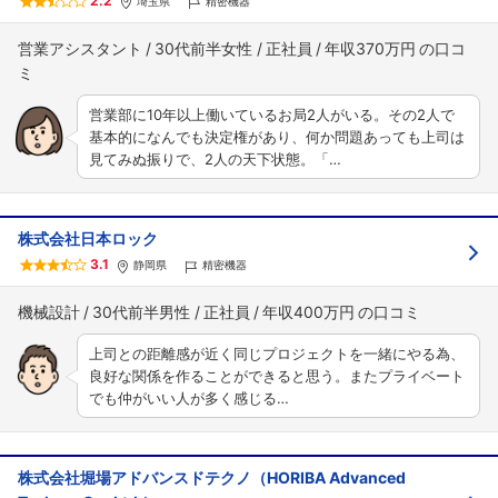
2.2
埼玉県
精密機器
営業アシスタント
30代前半女性
正社員
年収370万円
営業部に10年以上働いているお局2人がいる。その2人で
基本的になんでも決定権があり、何か問題あっても上司は
見てみぬ振りで、2人の天下状態。「…
株式会社日本ロック
3.1
静岡県
精密機器
機械設計
30代前半男性
正社員
年収400万円
上司との距離感が近く同じプロジェクトを一緒にやる為、
良好な関係を作ることができると思う。またプライベート
でも仲がいい人が多く感じる…
株式会社堀場アドバンスドテクノ（HORIBA Advanced