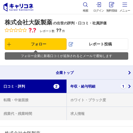
検索
ログイン
無料登録
メニュー
株式会社大阪製薬
の出世の評判・口コミ・社員評価
?.?
??
レポート数
件
フォロー
レポート投稿
フォロー企業に新着口コミが追加されるとメールで通知します
企業
トップ
口コミ・
評判
2
年収・
給与明細
1
転職・
中途面接
ホワイト・
ブラック度
残業代・
残業時間
求人情報