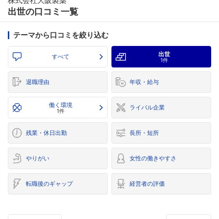
株式会社大阪製薬
出世の口コミ一覧
テーマから口コミを絞り込む
出世
すべて
1件
退職理由
年収・給与
働く環境
ライバル企業
1件
残業・休日出勤
長所・短所
やりがい
女性の働きやすさ
転職後のギャップ
経営者の評価