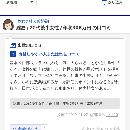
絞り込み
新着順
[
株式会社大阪製薬
]
総務
20代後半女性
年収306万円
の口コミ
出世の口コミ
出世しやすい人または出世コース
基本的に部長クラスの人物に気に入られることが絶対条件で
ある。女性の出世は難しい。社長の親族が重役ポストを押さ
えており、ワンマン会社である。仕事の出来よりも、扱いや
すさ、いかに残業出来るか、が評価のポイントになると思わ
れる。日付が越えることもままあり、体力勝負である。
総務
20代後半女性
正社員
年収306万円
2008年度
投稿日:
2010-11-27
（記事番号:
121133
）
参考になった
2
不適切な投稿として報告