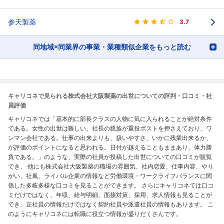
参天製薬
3.7
同地域×同業界の事業・業種類似企業をもっと読む
キャリコネで見られる株式会社大阪製薬の出世についての評判・口コミ・社
員評価
キャリコネでは「基本的に部長クラスの人物に気に入られることが絶対条件
である。女性の出世は難しい。社長の親族が重役ポストを押さえており、ワ
ンマン会社である。仕事の出来よりも、扱いやすさ、いかに残業出来るか、
が評価のポイントになると思われる。日付が越えることもままあり、体力勝
負である。」のような、実際の社員が投稿した出世についての口コミが観覧
でき、 他にも株式会社大阪製薬の職場の雰囲気、社内恋愛、仕事内容、やり
がい、社風、ライバル企業の情報など労働環境・ワークライフバランスに関
係した多岐多様な口コミを見ることができます。 さらにキャリコネでは口コ
ミだけではなく、年収、給与明細、面接対策、採用、求人情報も見ることが
でき、正社員の情報だけではなく契約社員や派遣社員の情報もあります。 こ
のようにキャリコネには転職に役立つ情報が盛りだくさんです。