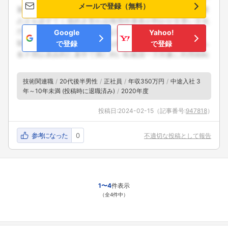
フォローしました
メールで登録（無料）
こちらの企業もフォローしませんか？
Google
Yahoo!
で登録
で登録
技術関連職
20代後半男性
正社員
年収350万円
中途入社 3
年～10年未満 (投稿時に退職済み)
2020年度
投稿日:
2024-02-15
（記事番号:
947818
）
参考になった
0
不適切な投稿として報告
1〜4
件表示
（全4件中）