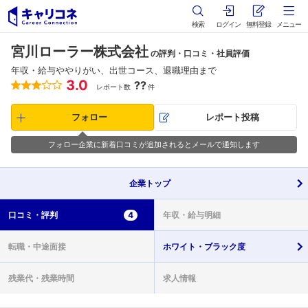
検索
ログイン
無料登録
メニュー
宮川ローラー株式会社
の評判・口コミ・社員評価
年収・給与ややりがい、出世コース、退職理由まで
3.0
??
レポート数
件
フォロー
レポート投稿
フォロー企業に新着口コミが追加されるとメールで通知します
企業
トップ
口コミ・
評判
4
年収・
給与明細
転職・
中途面接
ホワイト・
ブラック度
残業代・
残業時間
求人情報