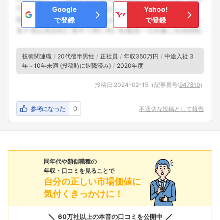
Google
Yahoo!
で登録
で登録
技術関連職
20代後半男性
正社員
年収350万円
中途入社 3
年～10年未満 (投稿時に退職済み)
2020年度
投稿日:
2024-02-15
（記事番号:
947819
）
参考になった
0
不適切な投稿として報告
同年代や類似職種の
年収・口コミを見ることで
自分の正しい市場価値に
気付くきっかけに！
60万社以上の本音の口コミを公開中