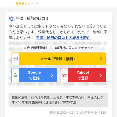
3.0
年収・給与の口コミ
中小企業としては多くも少なくもなくそれなりに貰えていた
方だと思います。残業代もしっかり出ていたので、給料に不
満はありませ ...
年収・給与の口コミの続きを読む
１分で無料登録して、60万社の口コミをチェック
メールで登録（無料）
Google
Yahoo!
で登録
で登録
技術関連職
20代後半男性
正社員
年収350万円
中途入社 3
年～10年未満 (投稿時に退職済み)
2020年度
投稿日:
2024-02-15
（記事番号:
947820
）