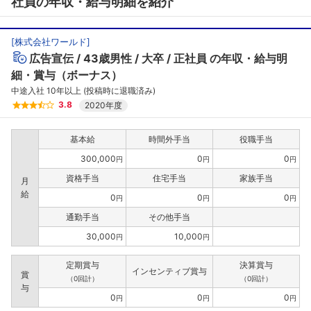
社員の年収・給与明細を紹介
[
株式会社ワールド
]
広告宣伝
43歳男性
大卒
正社員
の年収・給与明
フォローしました
細・賞与（ボーナス）
こちらの企業もフォローしませんか？
中途入社 10年以上 (投稿時に退職済み)
3.8
2020年度
基本給
時間外手当
役職手当
300,000
0
0
円
円
円
資格手当
住宅手当
家族手当
月
給
0
0
0
円
円
円
通勤手当
その他手当
30,000
10,000
円
円
定期賞与
決算賞与
インセンティブ賞与
賞
（0回計）
（0回計）
与
0
0
0
円
円
円