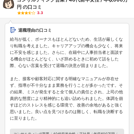
円
の口コミ
3.3
退職理由の口コミ
給与が低く、ボーナスもほとんどないため、生活が厳しくな
り転職を考えました。キャリアアップの機会も少なく、将来
に不安を感じました。さらに、在籍中に人事担当者と面談す
る機会がほとんどなく、いざ辞めるときに初めて話をした
際、心ない言葉を受けて退職の決意が固まりました。
また、接客や顧客対応に関する明確なマニュアルが存在せ
ず、指導が不十分なまま業務を行うことが多かったです。そ
の結果、ミスが発生すると全て個人の責任とされ、上司の他
責的な態度により精神的にも追い詰められました。体調を崩
すほどのストレスを感じる環境で、改善の余地があると強く
思いました。良い点を見つけるのは難しく、転職を決断する
に至りました。
コンサルティング営業
40代前半女性
正社員
年収600万円