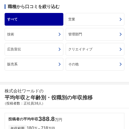
職種から口コミを絞り込む
すべて
営業
技術
管理部門
広告宣伝
クリエイティブ
販売系
その他
株式会社ワールドの
平均年収と年齢別・役職別の年収推移
（投稿者数：正社員38人）
388.8
投稿者の平均年収
万円
180
718
年収範囲
万～
万円