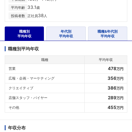
33.1
平均年齢
歳
38
投稿者数
正社員
人
職種別
年代別
職種&年代別
平均年収
平均年収
平均年収
職種別平均年収
職種
平均年収
478
営業
万円
356
広報・企画・マーケティング
万円
386
クリエイティブ
万円
289
店舗スタッフ・バイヤー
万円
455
その他
万円
年収分布