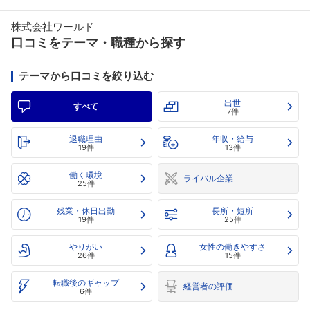
株式会社ワールド
口コミをテーマ・職種から探す
テーマから口コミを絞り込む
出世
すべて
7件
退職理由
年収・給与
19件
13件
働く環境
ライバル企業
25件
残業・休日出勤
長所・短所
19件
25件
やりがい
女性の働きやすさ
26件
15件
転職後のギャップ
経営者の評価
6件