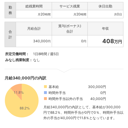
総残業時間
サービス残業
休日出勤
勤
務
20
20
0
月
時間
月
時間
月
日
賞与(ボーナス)
月給合計
年収
合計
合
計
408
340,000
0
万円
円
円
所定労働時間：
1日8時間 / 週5日
みなし残業制度：
なし
月給340,000円の内訳
基本給
300,000円
時間外手当
0円
時間外手当以外の手当
40,000円
月給340,000円の内訳として、基本給が300,000
円で88.2％、時間外手当が0円で0％、時間外手当以
外の手当が40,000円で11.8％となっています。