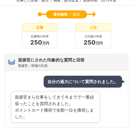
応募した部署：販売
職種：販売促進
面接時期：2012年度
選考期間：
1週間
応募
入社
応募時の年収
入社後の年収
250
250
万円
万円
面接官にされた印象的な質問と回答
面接官：現場の社員
自分の過大について質問されました。
面接官きら仕事をしてきて今までで一番頑
張ったことを質問されました。
ポイントカード獲得で全館一位を獲得しま
した。