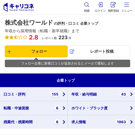
検索
ログイン
無料登録
メニュー
株式会社ワールド
の評判・口コミ 企業トップ
年収から採用情報（転職・新卒就職）まで
2.8
223
レポート数
件
フォロー
レポート投稿
フォロー企業に新着口コミが追加されるとメールで通知します
企業
トップ
口コミ・
評判
155
年収・
給与明細
43
転職・
中途面接
6
ホワイト・
ブラック度
残業代・
残業時間
6
求人情報
1963