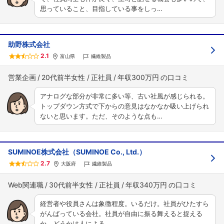
思っていること、目指している事をしっ…
助野株式会社
2.1
富山県
繊維製品
営業企画
20代前半女性
正社員
年収300万円
アナログな部分が非常に多い等、古い社風が感じられる。
トップダウン方式で下からの意見はなかなか吸い上げられ
ないと思います。ただ、そのような点も…
SUMINOE株式会社（SUMINOE Co., Ltd.）
2.7
大阪府
繊維製品
Web関連職
30代前半女性
正社員
年収340万円
経営者や役員さんは象徴程度。いるだけ。社員がひたすら
がんばっている会社。社員が自由に振る舞えると捉える
か、どうかは人による。…