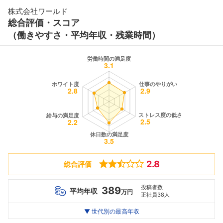
株式会社ワールド
総合評価・スコア
（働きやすさ・平均年収・残業時間）
2.8
総合評価
投稿者数
389
平均年収
万円
正社員38人
世代別
20代
▼ 世代別の最高年収
30代
40代
最高年収
705
719
682
万
万
万