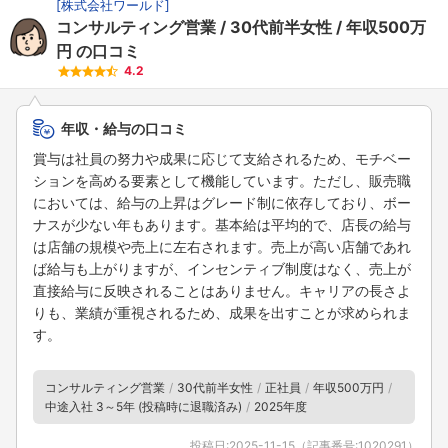
[
株式会社ワールド
]
コンサルティング営業
30代前半女性
年収500万
円
の口コミ
4.2
年収・給与の口コミ
賞与は社員の努力や成果に応じて支給されるため、モチベー
ションを高める要素として機能しています。ただし、販売職
においては、給与の上昇はグレード制に依存しており、ボー
ナスが少ない年もあります。基本給は平均的で、店長の給与
は店舗の規模や売上に左右されます。売上が高い店舗であれ
ば給与も上がりますが、インセンティブ制度はなく、売上が
直接給与に反映されることはありません。キャリアの長さよ
りも、業績が重視されるため、成果を出すことが求められま
す。
コンサルティング営業
30代前半女性
正社員
年収500万円
中途入社 3～5年 (投稿時に退職済み)
2025年度
投稿日:
2025-11-15
（記事番号:
1020291
）