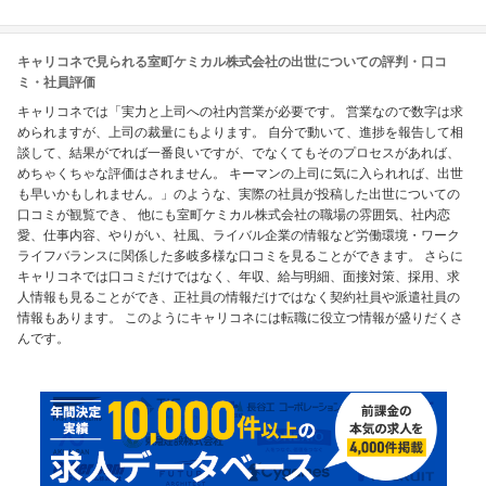
キャリコネで見られる室町ケミカル株式会社の出世についての評判・口コ
ミ・社員評価
キャリコネでは「実力と上司への社内営業が必要です。 営業なので数字は求
められますが、上司の裁量にもよります。 自分で動いて、進捗を報告して相
談して、結果がでれば一番良いですが、でなくてもそのプロセスがあれば、
めちゃくちゃな評価はされません。 キーマンの上司に気に入られれば、出世
も早いかもしれません。」のような、実際の社員が投稿した出世についての
口コミが観覧でき、 他にも室町ケミカル株式会社の職場の雰囲気、社内恋
愛、仕事内容、やりがい、社風、ライバル企業の情報など労働環境・ワーク
ライフバランスに関係した多岐多様な口コミを見ることができます。 さらに
キャリコネでは口コミだけではなく、年収、給与明細、面接対策、採用、求
人情報も見ることができ、正社員の情報だけではなく契約社員や派遣社員の
情報もあります。 このようにキャリコネには転職に役立つ情報が盛りだくさ
んです。