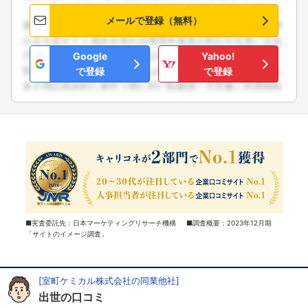
メールで登録（無料）
Google
Yahoo!
で登録
で登録
■実査委託先：日本マーケティングリサーチ機構 ■調査概要：2023年12月期
「サイトのイメージ調査」
[室町ケミカル株式会社の同業他社]
出世の口コミ