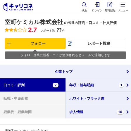
検索
ログイン
無料登録
メニュー
室町ケミカル株式会社
の出世の評判・口コミ・社員評価
2.7
??
レポート数
件
フォロー
レポート投稿
フォロー企業に新着口コミが追加されるとメールで通知します
企業
トップ
口コミ・
評判
2
年収・
給与明細
1
転職・
中途面接
ホワイト・
ブラック度
残業代・
残業時間
求人情報
16