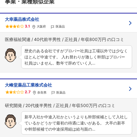
事業・業種類似企業
大幸薬品株式会社
3.1
大阪府
医薬品
医療福祉関連
40代前半男性
正社員
年収800万円
歴史のある会社ですがプロパー社員は工場以外では少なく
ほとんど中途です。 入れ替わりが激しく幹部はプロパー
社員はいません。数年で辞めていく人…
大峰堂薬品工業株式会社
2.7
奈良県
医薬品
研究開発
20代後半男性
正社員
年収500万円
新卒入社か中途入社かというよりも幹部候補として入社し
ているかどうかで最初の待遇に違いがある。 大卒の新卒
や幹部候補での中途採用組は給与面の…