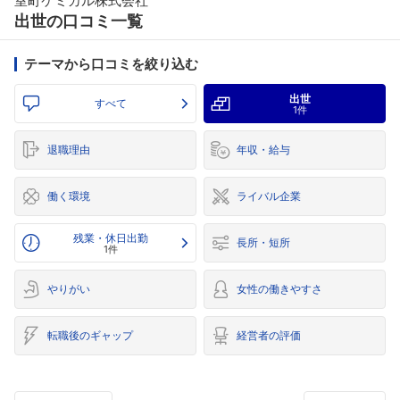
室町ケミカル株式会社
出世の口コミ一覧
テーマから口コミを絞り込む
出世
すべて
1件
退職理由
年収・給与
働く環境
ライバル企業
残業・休日出勤
長所・短所
1件
やりがい
女性の働きやすさ
転職後のギャップ
経営者の評価