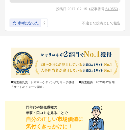
投稿日:
2017-02-15
（記事番号:
649550
）
参考になった
2
不適切な投稿として報告
■実査委託先：日本マーケティングリサーチ機構 ■調査概要：2023年12月期
「サイトのイメージ調査」
同年代や類似職種の
年収・口コミを見ることで
自分の正しい市場価値に
気付くきっかけに！