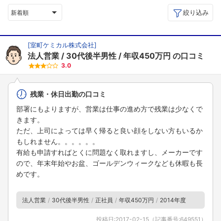
絞り込み
新着順
[
室町ケミカル株式会社
]
法人営業
30代後半男性
年収450万円
の口コミ
3.0
残業・休日出勤の口コミ
部署にもよりますが、営業は仕事の進め方で残業は少なくで
きます。
ただ、上司によっては早く帰ると良い顔をしない方もいるか
もしれません。。。。。。
有給も申請すればとくに問題なく取れますし、メーカーです
ので、年末年始やお盆、ゴールデンウィークなども休暇も長
めです。
法人営業
30代後半男性
正社員
年収450万円
2014年度
投稿日:
2017-02-15
（記事番号:
649551
）