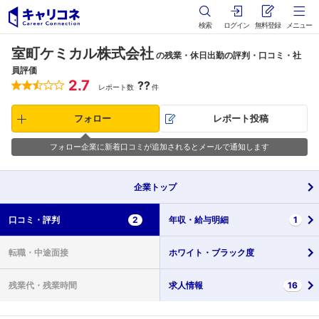
検索
ログイン
無料登録
メニュー
室町ケミカル株式会社
の残業・休日出勤の評判・口コミ・社
員評価
2.7
??
レポート数
件
フォロー
レポート投稿
フォロー企業に新着口コミが追加されるとメールで通知します
企業
トップ
口コミ・
評判
2
年収・
給与明細
1
転職・
中途面接
ホワイト・
ブラック度
残業代・
残業時間
求人情報
16