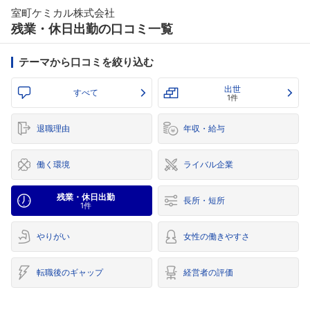
室町ケミカル株式会社
残業・休日出勤の口コミ一覧
テーマから口コミを絞り込む
出世
すべて
1件
退職理由
年収・給与
働く環境
ライバル企業
残業・休日出勤
長所・短所
1件
やりがい
女性の働きやすさ
転職後のギャップ
経営者の評価