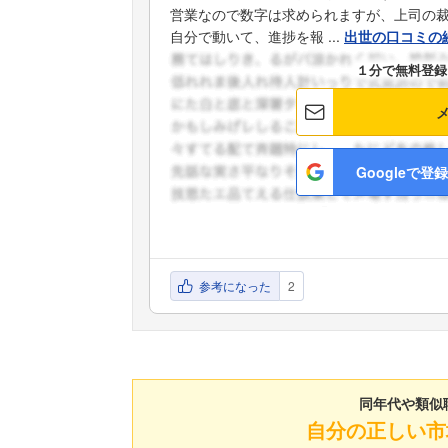
営業なので数字は求められますが、上司の
自分で動いて、進捗を報 ...
出世の口コミの
１分で無料登録
Googleで登録
参考になった
2
同年代や類似
自分の正しい市