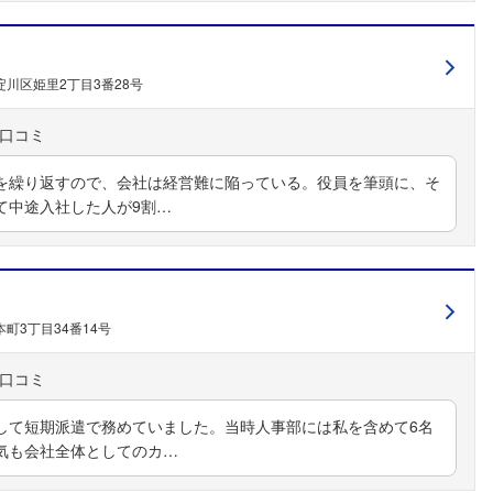
川区姫里2丁目3番28号
を繰り返すので、会社は経営難に陥っている。役員を筆頭に、そ
て中途入社した人が9割…
町3丁目34番14号
して短期派遣で務めていました。当時人事部には私を含めて6名
気も会社全体としてのカ…