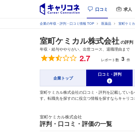
口コミ
求人
企業の年収・評判・口コミ情報 TOP
医薬品
室町ケミカ
室町ケミカル株式会社
の評判
年収・給与ややりがい、出世コース、退職理由まで
総合評価
2.7
3
レポート数
件
口コミ・評判
企業トップ
2
室町ケミカル株式会社の口コミ・評判を記載している
す。転職先を探すのに役立つ情報を探すならキャリコ
室町ケミカル株式会社
評判・口コミ・評価の一覧