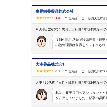
生晃栄養薬品株式会社
1.3
医薬品
大阪府大阪市西淀
その他
20代後半男性
正社員
年収450万円
役員が玩具感覚で設備投資・転売
の他管理職は前職をリストラされ
大幸薬品株式会社
3.1
医薬品
大阪府吹田市内本
人事
20代後半女性
派遣社員
年収240万円
私は、新卒採用のアシスタントと
が在席していました。部署の雰囲