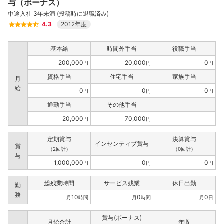
与（ボーナス）
中途入社 3年未満 (投稿時に退職済み)
4.3
2012年度
基本給
時間外手当
役職手当
200,000
20,000
0
円
円
円
資格手当
住宅手当
家族手当
月
給
0
0
0
円
円
円
通勤手当
その他手当
20,000
70,000
円
円
定期賞与
決算賞与
インセンティブ賞与
賞
（2回計）
（0回計）
与
1,000,000
0
0
円
円
円
総残業時間
サービス残業
休日出勤
勤
務
10
0
0
月
時間
月
時間
月
日
賞与(ボーナス)
月給合計
年収