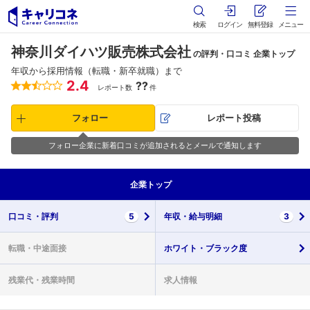
検索
ログイン
無料登録
メニュー
神奈川ダイハツ販売株式会社
の評判・口コミ 企業トップ
年収から採用情報（転職・新卒就職）まで
2.4
??
レポート数
件
フォロー
レポート投稿
フォロー企業に新着口コミが追加されるとメールで通知します
企業
トップ
口コミ・
評判
5
年収・
給与明細
3
転職・
中途面接
ホワイト・
ブラック度
残業代・
残業時間
求人情報