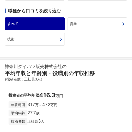
職種から口コミを絞り込む
すべて
営業
技術
神奈川ダイハツ販売株式会社の
平均年収と年齢別・役職別の年収推移
（投稿者数：正社員3人）
416.3
投稿者の平均年収
万円
317
472
年収範囲
万～
万円
27.7
平均年齢
歳
3
投稿者数
正社員
人