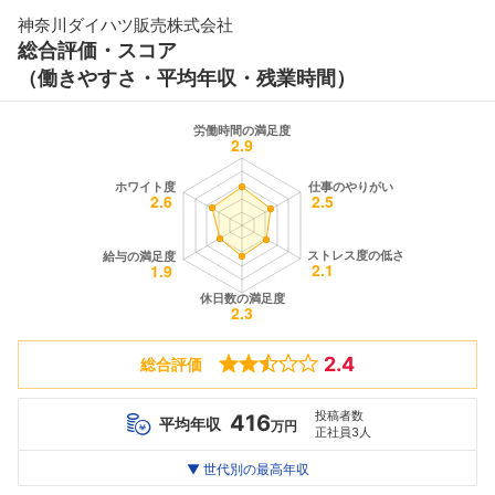
神奈川ダイハツ販売株式会社
総合評価・スコア
（働きやすさ・平均年収・残業時間）
2.4
総合評価
投稿者数
416
平均年収
万円
正社員3人
世代別
20代
▼ 世代別の最高年収
30代
40代
最高年収
472
460
--万
万
万