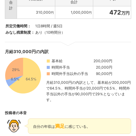
合計
合
計
472
310,000
1,000,000
万円
円
円
所定労働時間：
1日8時間 / 週5日
みなし残業制度：
あり（10時間分）
月給310,000円の内訳
基本給
200,000円
時間外手当
20,000円
時間外手当以外の手当
90,000円
月給310,000円の内訳として、基本給が200,000円
で64.5％、時間外手当が20,000円で6.5％、時間外
手当以外の手当が90,000円で29％となっていま
フォローしました
す。
こちらの企業もフォローしませんか？
投稿者の本音
満足
自分の年収は
に感じている。