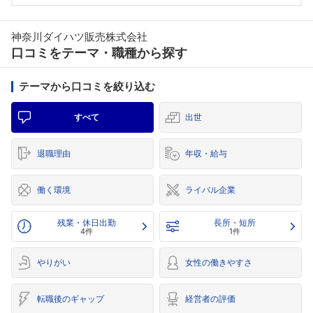
神奈川ダイハツ販売株式会社
口コミをテーマ・職種から探す
テーマから口コミを絞り込む
すべて
出世
退職理由
年収・給与
働く環境
ライバル企業
残業・休日出勤
長所・短所
4件
1件
やりがい
女性の働きやすさ
転職後のギャップ
経営者の評価