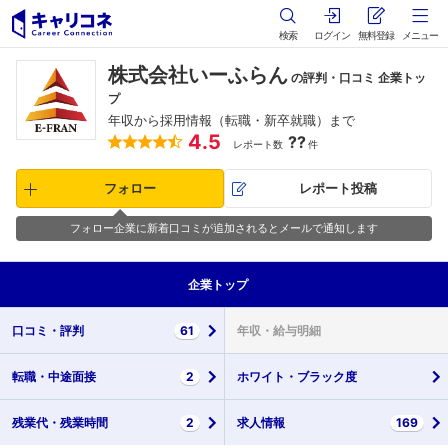
検索
ログイン
無料登録
メニュー
株式会社いーふらん
の評判・口コミ 企業トッ
プ
年収から採用情報（転職・新卒就職）まで
4.5
??
レポート数
件
フォロー
レポート投稿
フォロー企業に新着口コミが追加されるとメールで通知します
企業
トップ
口コミ・
評判
61
年収・
給与明細
転職・
中途面接
2
ホワイト・
ブラック度
残業代・
残業時間
2
求人情報
169