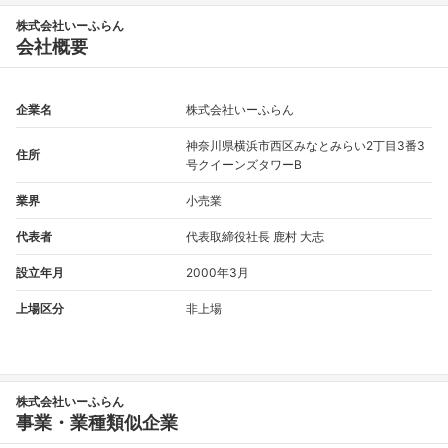
株式会社いーふらん
会社概要
企業名
株式会社いーふらん
神奈川県横浜市西区みなとみらい2丁目3番3
住所
号クイーンズタワーB
業界
小売業
代表者
代表取締役社長 鹿村 大志
設立年月
2000年3月
上場区分
非上場
株式会社いーふらん
事業・業種類似企業