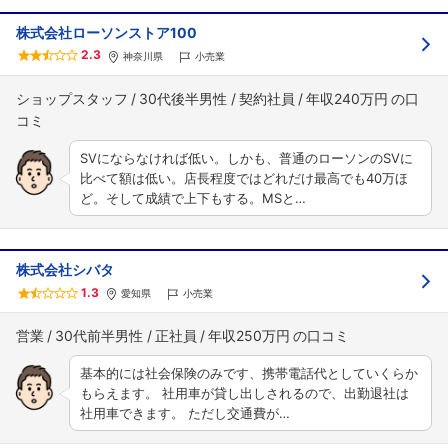
株式会社ローソンストア100
2.3
神奈川県
小売業
ショップスタッフ
30代後半男性
契約社員
年収240万円
SVにならなければ低い。しかも、普通のローソンのSVに
比べて額は低い。店長程度ではどれだけ最高でも40万ほ
ど。そして成績で上下もする。MSと…
株式会社シバタ
1.3
愛知県
小売業
営業
30代前半男性
正社員
年収250万円
基本的には社会保険のみです、携帯電話代としていくらか
もらえます。 社用車が貸し出しされるので、出勤退社は
社用車できます。 ただし交通費が…