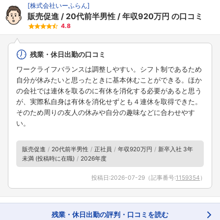
[
株式会社いーふらん
]
販売促進
20代前半男性
年収920万円
の口コミ
4.8
残業・休日出勤の口コミ
ワークライフバランスは調整しやすい。シフト制であるため
自分が休みたいと思ったときに基本休むことができる。ほか
の会社では連休を取るのに有休を消化する必要があると思う
が、実際私自身は有休を消化せずとも４連休を取得できた。
そのため周りの友人の休みや自分の趣味などに合わせやす
い。
販売促進
20代前半男性
正社員
年収920万円
新卒入社 3年
未満 (投稿時に在職)
2026年度
投稿日:
2026-07-29
（記事番号:
1159354
）
残業・休日出勤の評判・口コミを読む