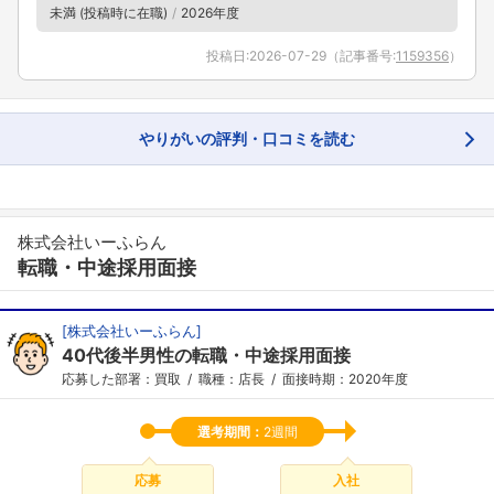
未満 (投稿時に在職)
2026年度
投稿日:
2026-07-29
（記事番号:
1159356
）
フォローしました
やりがいの評判・口コミを読む
こちらの企業もフォローしませんか？
株式会社いーふらん
転職・中途採用面接
[
株式会社いーふらん
]
40代後半男性の転職・中途採用面接
応募した部署：買取
職種：店長
面接時期：2020年度
選考期間：
2週間
応募
入社