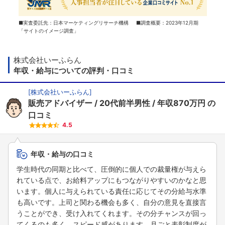
■実査委託先：日本マーケティングリサーチ機構 ■調査概要：2023年12月期
「サイトのイメージ調査」
株式会社いーふらん
年収・給与についての評判・口コミ
[
株式会社いーふらん
]
販売アドバイザー
20代前半男性
年収870万円
の
口コミ
4.5
年収・給与の口コミ
学生時代の同期と比べて、圧倒的に個人での裁量権が与えら
れている点で、お給料アップにもつながりやすいのかなと思
います。個人に与えられている責任に応じてその分給与水準
も高いです。上司と関わる機会も多く、自分の意見を直接言
うことができ、受け入れてくれます。その分チャンスが回っ
てくるのも多く、スピード感があります。月ごと表彰制度が