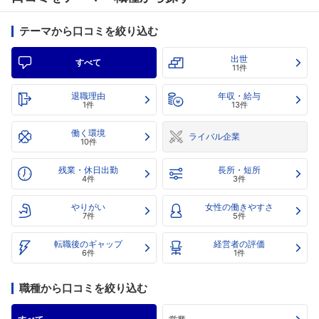
テーマから口コミを絞り込む
出世
すべて
11件
退職理由
年収・給与
1件
13件
働く環境
ライバル企業
10件
残業・休日出勤
長所・短所
4件
3件
やりがい
女性の働きやすさ
7件
5件
転職後のギャップ
経営者の評価
6件
1件
職種から口コミを絞り込む