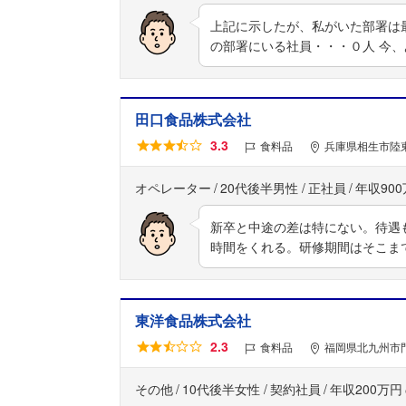
上記に示したが、私がいた部署は
の部署にいる社員・・・０人 今
田口食品株式会社
3.3
食料品
兵庫県相生市陸東
オペレーター
20代後半男性
正社員
年収90
新卒と中途の差は特にない。待遇
時間をくれる。研修期間はそこま
東洋食品株式会社
2.3
食料品
福岡県北九州市門
その他
10代後半女性
契約社員
年収200万円