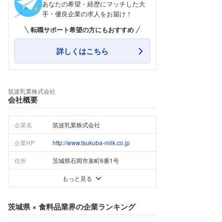
あなたの希望・経歴にマッチした大
手・優良企業の求人をお届け！
転職サポート希望の方にもおすすめ
詳しくはこちら
筑波乳業株式会社
会社概要
企業名
筑波乳業株式会社
企業HP
http://www.tsukuba-milk.co.jp
住所
茨城県石岡市泉町6番1号
もっと見る
茨城県
×
食料品業界
の企業ランキング