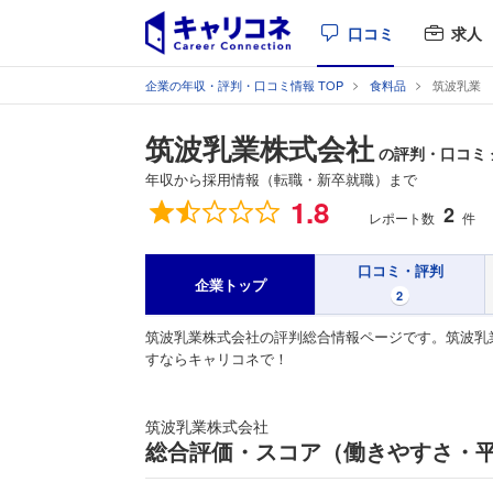
口コミ
求人
企業の年収・評判・口コミ情報 TOP
食料品
筑波乳業
筑波乳業株式会社
の評判・口コミ
年収から採用情報（転職・新卒就職）まで
総合評価
1.8
2
レポート数
件
口コミ・評判
企業トップ
2
筑波乳業株式会社の評判総合情報ページです。筑波乳
すならキャリコネで！
筑波乳業株式会社
総合評価・スコア（働きやすさ・