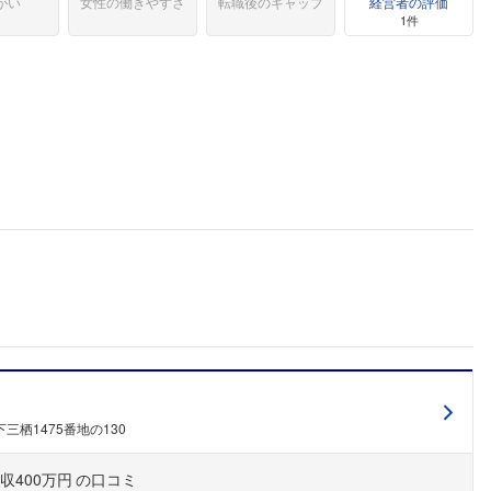
がい
女性の働きやすさ
転職後のギャップ
経営者の評価
1件
三栖1475番地の130
収400万円