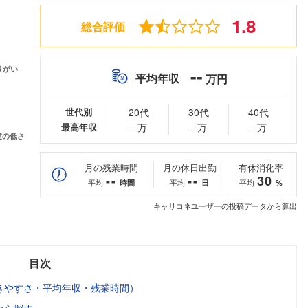
1.8
総合評価
--
平均年収
万円
世代別
20代
30代
40代
最高年収
--万
--万
--万
月の残業時間
月の休日出勤
有休消化率
--
--
30
平均
平均
平均
時間
日
%
キャリコネユーザーの投稿データから算出
目次
きやすさ・平均年収・残業時間）