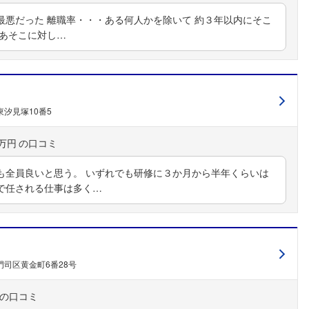
最悪だった 離職率・・・ある何人かを除いて 約３年以内にそこ
、あそこに対し…
汐見塚10番5
0万円
も全員良いと思う。 いずれでも研修に３か月から半年くらいは
で任される仕事は多く…
司区黄金町6番28号