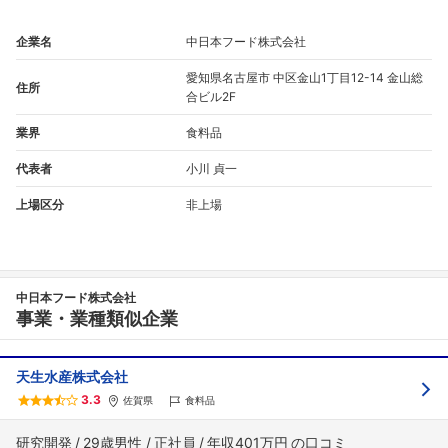
企業名
中日本フード株式会社
愛知県名古屋市 中区金山1丁目12-14 金山総
住所
合ビル2F
業界
食料品
代表者
小川 貞一
上場区分
非上場
中日本フード株式会社
事業・業種類似企業
天生水産株式会社
3.3
佐賀県
食料品
研究開発
29歳男性
正社員
年収401万円