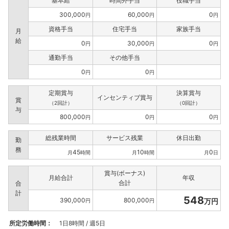
基本給
時間外手当
役職手当
300,000
60,000
0
円
円
円
資格手当
住宅手当
家族手当
月
給
0
30,000
0
円
円
円
通勤手当
その他手当
0
0
円
円
定期賞与
決算賞与
インセンティブ賞与
賞
（2回計）
（0回計）
与
800,000
0
0
円
円
円
総残業時間
サービス残業
休日出勤
勤
務
45
10
0
月
時間
月
時間
月
日
賞与(ボーナス)
月給合計
年収
合計
合
計
548
390,000
800,000
万円
円
円
所定労働時間：
1日8時間 / 週5日