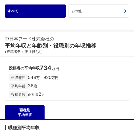
すべて
その他
中日本フード株式会社の
平均年収と年齢別・役職別の年収推移
（投稿者数：正社員2人）
734
投稿者の平均年収
万円
548
920
年収範囲
万～
万円
36
平均年齢
歳
2
投稿者数
正社員
人
職種別
平均年収
職種別平均年収