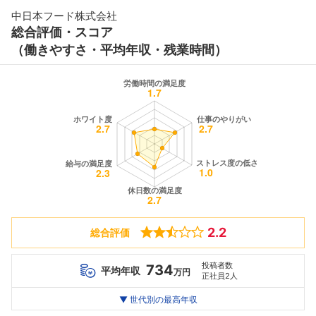
中日本フード株式会社
総合評価・スコア
（働きやすさ・平均年収・残業時間）
2.2
総合評価
投稿者数
734
平均年収
万円
正社員2人
世代別
20代
▼ 世代別の最高年収
30代
40代
最高年収
548
--万
920
万
万