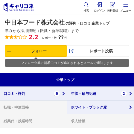
検索
ログイン
無料登録
メニュー
中日本フード株式会社
の評判・口コミ 企業トップ
年収から採用情報（転職・新卒就職）まで
2.2
??
レポート数
件
フォロー
レポート投稿
フォロー企業に新着口コミが追加されるとメールで通知します
企業
トップ
口コミ・
評判
6
年収・
給与明細
2
転職・
中途面接
ホワイト・
ブラック度
残業代・
残業時間
求人情報