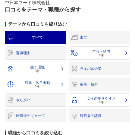
中日本フード株式会社
口コミをテーマ・職種から探す
テーマから口コミを絞り込む
すべて
出世
年収・給与
退職理由
1件
働く環境
ライバル企業
3件
残業・休日出勤
長所・短所
1件
女性の働きやすさ
やりがい
1件
転職後のギャップ
経営者の評価
職種から口コミを絞り込む