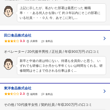
上記に示したが、私がいた部署は最悪だった 離職
率・・・ある何人かを除いて 約３年以内にそこの部署に
いる社員・・・０人 今、あそこに対し…
田口食品株式会社
3.3
兵庫県
食料品
オペレーター
20代後半男性
正社員
年収900万円
新卒と中途の差は特にない。待遇も全員良いと思う。 い
ずれでも研修に３か月から半年くらいは時間をくれる。研
修期間はそこまで任される仕事は多く…
東洋食品株式会社
2.3
福岡県
食料品
その他
10代後半女性
契約社員
年収200万円