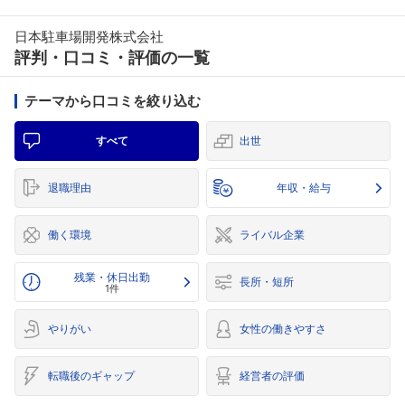
日本駐車場開発株式会社
評判・口コミ・評価の一覧
テーマから口コミを絞り込む
すべて
出世
退職理由
年収・給与
働く環境
ライバル企業
残業・休日出勤
長所・短所
1件
やりがい
女性の働きやすさ
転職後のギャップ
経営者の評価