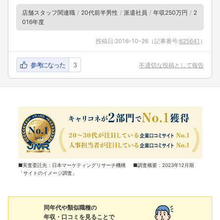
店舗スタッフ関連職
20代前半男性
派遣社員
年収250万円
2
016年度
投稿日:
2016-10-26
（記事番号:
625641
）
参考になった
3
不適切な投稿として報告
■実査委託先：日本マーケティングリサーチ機構 ■調査概要：2023年12月期
「サイトのイメージ調査」
同年代や類似職種の
年収・口コミを見ることで