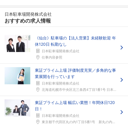
日本駐車場開発株式会社
おすすめの求人情報
《仙台》駐車場の【法人営業】未経験歓迎 年
休120日 転勤なし
日本駐車場開発株式会社
仕事内容参照
東証プライム上場 評価制度充実／多角的な事
業展開を行っています
日本駐車場開発株式会社
北海道札幌市中央区北三条西4丁目1番1号 日本生命...
東証プライム上場 幅広い業態！年間休日120
日！
日本駐車場開発株式会社
フォローしました
東京都千代田区丸の内1丁目5番1号 新丸の内ビルデ...