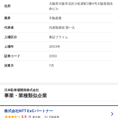
大阪府大阪市北区小松原町2番4号大阪富国生
住所
命ビル
業界
不動産業
代表者
代表取締役 巽一久
上場区分
東証プライム
上場年
2003年
証券コード
2353
決算月
7月
日本駐車場開発株式会社
事業・業種類似企業
株式会社NTT ExCパートナー
3.5
東京都
不動産業