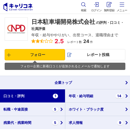
検索
ログイン
無料登録
メニュー
日本駐車場開発株式会社
の評判・口コミ・
社員評価
年収・給与ややりがい、出世コース、退職理由まで
2.5
24
レポート数
件
フォロー
レポート投稿
フォロー企業に新着口コミが追加されるとメールで通知します
企業
トップ
口コミ・
評判
1
年収・
給与明細
14
転職・
中途面接
5
ホワイト・
ブラック度
残業代・
残業時間
5
求人情報
9