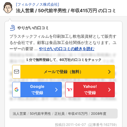
[
フィルテクノス株式会社
]
法人営業
50代前半男性
年収415万円
の口コミ
やりがいの口コミ
プラスチックフィルムを印刷加工し軟包装資材として販売す
るか会社です。顧客は食品加工会社関係が主となります。ユ
ーザーの要望 ...
やりがいの口コミの続きを読む
１分で無料登録して、60万社の口コミをチェック
メールで登録（無料）
Google
Yahoo!
で登録
で登録
法人営業
50代前半男性
正社員
年収415万円
2008年度
投稿日:
2011-04-07
（記事番号:162759）