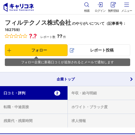
検索
ログイン
無料登録
メニュー
フィルテクノス株式会社
のやりがいについて（記事番号：
162759)
?.?
??
レポート数
件
フォロー
レポート投稿
フォロー企業に新着口コミが追加されるとメールで通知します
企業
トップ
口コミ・
評判
2
年収・
給与明細
転職・
中途面接
ホワイト・
ブラック度
残業代・
残業時間
求人情報