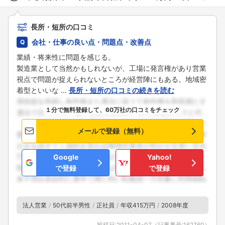
長所・短所の口コミ
会社・仕事の良い点・問題点・改善点
業績・将来性に問題を感じる。
製造業として当然かもしれないが、工場に発言権があり営業
視点で問題が捉えられないところが経営陣にもある。地域密
着型といいな ...
長所・短所の口コミの続きを読む
１分で無料登録して、60万社の口コミをチェック
メールで登録（無料）
Google
Yahoo!
で登録
で登録
法人営業
50代前半男性
正社員
年収415万円
2008年度
投稿日:
2011-04-07
（記事番号:
162760
）