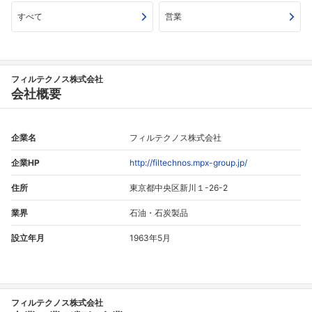
すべて
営業
フィルテクノス株式会社
会社概要
フォローしました
企業名
フィルテクノス株式会社
企業HP
http://filtechnos.mpx-group.jp/
こちらの企業もフォローしませんか？
住所
東京都中央区新川１-26-2
業界
石油・石炭製品
設立年月
1963年5月
フィルテクノス株式会社