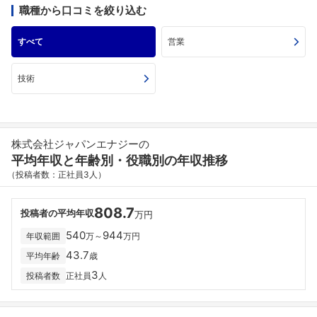
職種から口コミを絞り込む
すべて
営業
技術
株式会社ジャパンエナジーの
平均年収と年齢別・役職別の年収推移
（投稿者数：正社員3人）
808.7
投稿者の平均年収
万円
540
944
年収範囲
万～
万円
43.7
平均年齢
歳
3
投稿者数
正社員
人