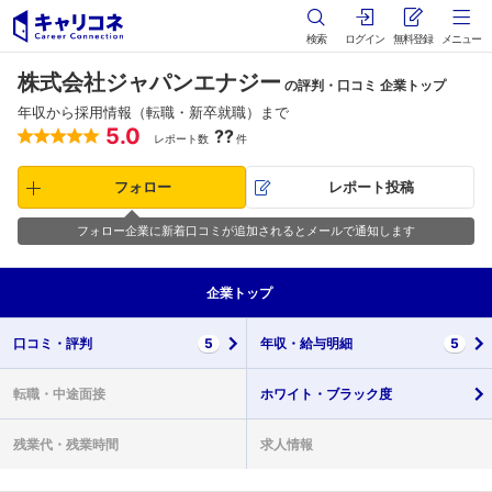
検索
ログイン
無料登録
メニュー
株式会社ジャパンエナジー
の評判・口コミ 企業トップ
年収から採用情報（転職・新卒就職）まで
5.0
??
レポート数
件
フォロー
レポート投稿
フォロー企業に新着口コミが追加されるとメールで通知します
企業
トップ
口コミ・
評判
5
年収・
給与明細
5
転職・
中途面接
ホワイト・
ブラック度
残業代・
残業時間
求人情報