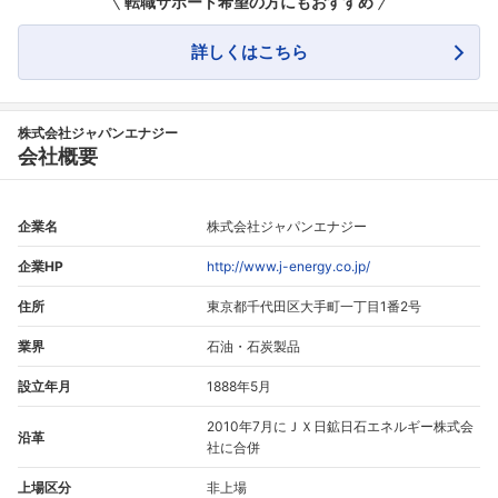
転職サポート希望の方にもおすすめ
詳しくはこちら
株式会社ジャパンエナジー
会社概要
企業名
株式会社ジャパンエナジー
企業HP
http://www.j-energy.co.jp/
住所
東京都千代田区大手町一丁目1番2号
業界
石油・石炭製品
設立年月
1888年5月
2010年7月にＪＸ日鉱日石エネルギー株式会
沿革
社に合併
上場区分
非上場