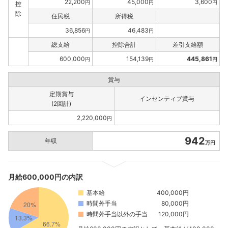
22,200
45,000
3,600
円
円
円
控
除
住民税
所得税
36,856
46,483
円
円
総支給
控除合計
差引支給額
600,000
154,139
445,861
円
円
円
賞与
定期賞与
インセンティブ賞与
(2回計)
2,220,000
円
942
年収
万円
月給600,000円の内訳
基本給
400,000円
時間外手当
80,000円
時間外手当以外の手当
120,000円