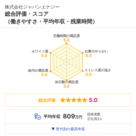
株式会社ジャパンエナジー
総合評価・スコア
（働きやすさ・平均年収・残業時間）
5.0
総合評価
投稿者数
809
平均年収
万円
正社員3人
世代別
20代
▼ 世代別の最高年収
30代
40代
最高年収
--万
540
944
万
万