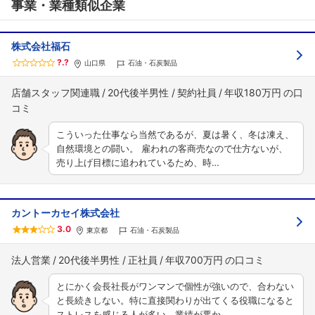
事業・業種類似企業
株式会社福石
?.?
山口県
石油・石炭製品
店舗スタッフ関連職
20代後半男性
契約社員
年収180万円
こういった仕事なら当然であるが、夏は暑く、冬は凍え、
自然環境との闘い。 雇われの客商売なので仕方ないが、
売り上げ目標に追われているため、時…
カントーカセイ株式会社
3.0
東京都
石油・石炭製品
法人営業
20代後半男性
正社員
年収700万円
とにかく会長社長がワンマンで個性が強いので、合わない
と長続きしない。特に直接関わりが出てくる役職になると
ストレスを感じる人が多い。業績が悪か…