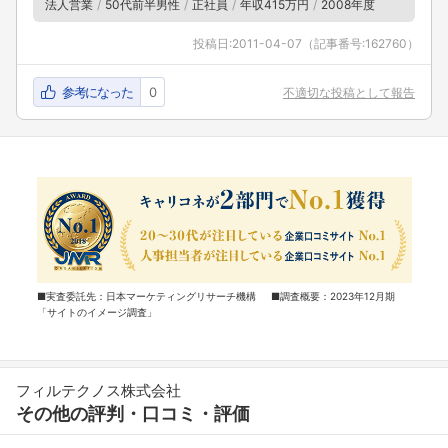
法人営業
50代前半男性
正社員
年収415万円
2008年度
投稿日:
2011-04-07
（記事番号:162760）
参考になった
0
不適切な投稿として報告
■実査委託先：日本マーケティングリサーチ機構 ■調査概要：2023年12月期
「サイトのイメージ調査」
フィルテクノス株式会社
その他の評判・口コミ・評価