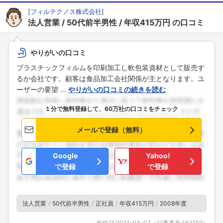
[
フィルテクノス株式会社
]
法人営業
50代前半男性
年収415万円
の口コミ
やりがいの口コミ
プラスチックフィルムを印刷加工し軟包装資材として販売す
るか会社です。顧客は食品加工会社関係が主となります。ユ
ーザーの要望 ...
やりがいの口コミの続きを読む
１分で無料登録して、60万社の口コミをチェック
メールで登録（無料）
Google
Yahoo!
で登録
で登録
法人営業
50代前半男性
正社員
年収415万円
2008年度
投稿日:
2011-04-07
（記事番号:
162759
）