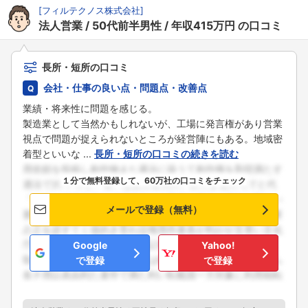
[
フィルテクノス株式会社
]
法人営業
50代前半男性
年収415万円
の口コミ
長所・短所の口コミ
会社・仕事の良い点・問題点・改善点
業績・将来性に問題を感じる。
製造業として当然かもしれないが、工場に発言権があり営業
視点で問題が捉えられないところが経営陣にもある。地域密
着型といいな ...
長所・短所の口コミの続きを読む
１分で無料登録して、60万社の口コミをチェック
メールで登録（無料）
Google
Yahoo!
で登録
で登録