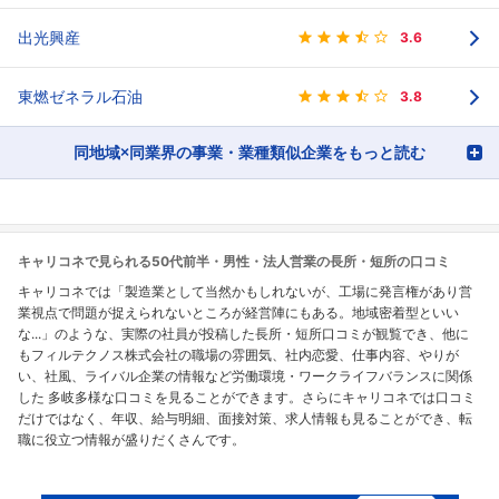
出光興産
3.6
東燃ゼネラル石油
3.8
同地域×同業界の事業・業種類似企業をもっと読む
キャリコネで見られる50代前半・男性・法人営業の長所・短所の口コミ
キャリコネでは「製造業として当然かもしれないが、工場に発言権があり営
業視点で問題が捉えられないところが経営陣にもある。地域密着型といい
な...」のような、実際の社員が投稿した長所・短所口コミが観覧でき、他に
もフィルテクノス株式会社の職場の雰囲気、社内恋愛、仕事内容、やりが
い、社風、ライバル企業の情報など労働環境・ワークライフバランスに関係
した 多岐多様な口コミを見ることができます。さらにキャリコネでは口コミ
だけではなく、年収、給与明細、面接対策、求人情報も見ることができ、転
職に役立つ情報が盛りだくさんです。