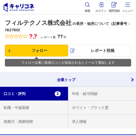
検索
ログイン
無料登録
メニュー
フィルテクノス株式会社
の長所・短所について（記事番号：
162760)
?.?
??
レポート数
件
フォロー
レポート投稿
フォロー企業に新着口コミが追加されるとメールで通知します
企業
トップ
口コミ・
評判
2
年収・
給与明細
転職・
中途面接
ホワイト・
ブラック度
残業代・
残業時間
求人情報