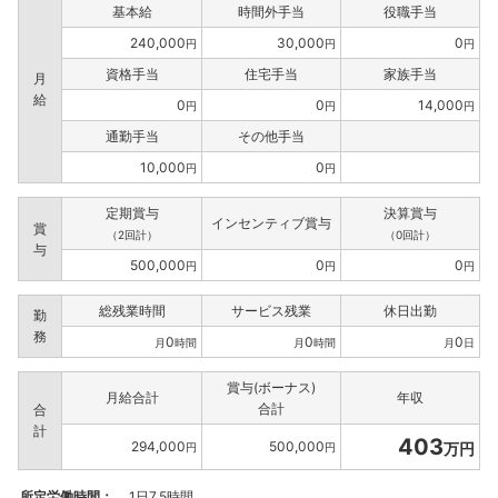
基本給
時間外手当
役職手当
240,000
30,000
0
円
円
円
資格手当
住宅手当
家族手当
月
給
0
0
14,000
円
円
円
通勤手当
その他手当
10,000
0
円
円
定期賞与
決算賞与
インセンティブ賞与
賞
（2回計）
（0回計）
与
500,000
0
0
円
円
円
総残業時間
サービス残業
休日出勤
勤
務
0
0
0
月
時間
月
時間
月
日
賞与(ボーナス)
月給合計
年収
合計
合
計
403
294,000
500,000
万円
円
円
所定労働時間：
1日7.5時間