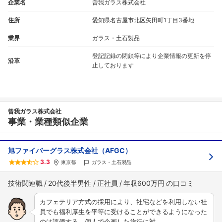
企業名
曾我ガラス株式会社
住所
愛知県名古屋市北区矢田町1丁目3番地
業界
ガラス・土石製品
登記記録の閉鎖等により企業情報の更新を停
沿革
止しております
曾我ガラス株式会社
事業・業種類似企業
旭ファイバーグラス株式会社（AFGC）
3.3
東京都
ガラス・土石製品
技術関連職
20代後半男性
正社員
年収600万円
カフェテリア方式の採用により、社宅などを利用しない社
員でも福利厚生を平等に受けることができるようになった
のは評価する。個人で企画した旅行に対…