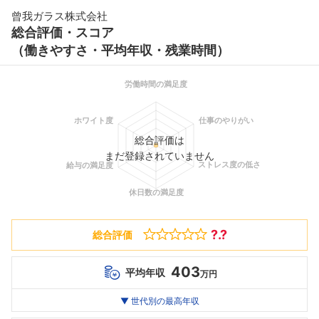
曾我ガラス株式会社
総合評価・スコア
（働きやすさ・平均年収・残業時間）
総合評価は
まだ登録されていません
?.?
総合評価
403
平均年収
万円
世代別
20代
▼ 世代別の最高年収
30代
40代
最高年収
--万
403
--万
万