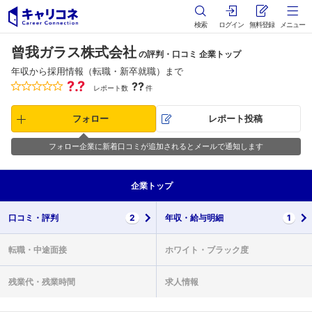
検索
ログイン
無料登録
メニュー
曾我ガラス株式会社
の評判・口コミ 企業トップ
年収から採用情報（転職・新卒就職）まで
?.?
??
レポート数
件
フォロー
レポート投稿
フォロー企業に新着口コミが追加されるとメールで通知します
企業
トップ
口コミ・
評判
2
年収・
給与明細
1
転職・
中途面接
ホワイト・
ブラック度
残業代・
残業時間
求人情報