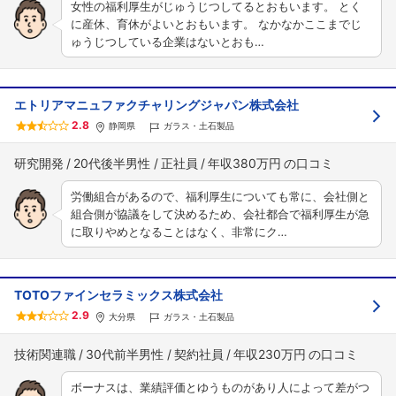
女性の福利厚生がじゅうじつしてるとおもいます。 とく
フォローしました
に産休、育休がよいとおもいます。 なかなかここまでじ
ゅうじつしている企業はないとおも…
こちらの企業もフォローしませんか？
エトリアマニュファクチャリングジャパン株式会社
2.8
静岡県
ガラス・土石製品
研究開発
20代後半男性
正社員
年収380万円
労働組合があるので、福利厚生についても常に、会社側と
組合側が協議をして決めるため、会社都合で福利厚生が急
に取りやめとなることはなく、非常にク…
TOTOファインセラミックス株式会社
2.9
大分県
ガラス・土石製品
技術関連職
30代前半男性
契約社員
年収230万円
ボーナスは、業績評価とゆうものがあり人によって差がつ