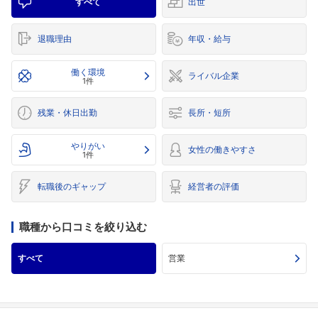
すべて
出世
退職理由
年収・給与
働く環境
ライバル企業
1件
残業・休日出勤
長所・短所
やりがい
女性の働きやすさ
1件
転職後のギャップ
経営者の評価
職種から口コミを絞り込む
すべて
営業