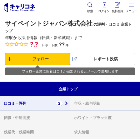
検索
ログイン
無料登録
メニュー
サイペイントジャパン株式会社
の評判・口コミ 企業ト
ップ
年収から採用情報（転職・新卒就職）まで
?.?
??
レポート数
件
フォロー
レポート投稿
フォロー企業に新着口コミが追加されるとメールで通知します
企業
トップ
口コミ・
評判
2
年収・
給与明細
転職・
中途面接
ホワイト・
ブラック度
残業代・
残業時間
求人情報