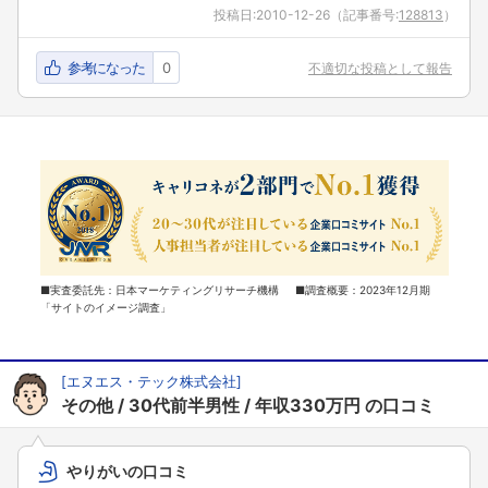
投稿日:
2010-12-26
（記事番号:
128813
）
参考になった
0
不適切な投稿として報告
■実査委託先：日本マーケティングリサーチ機構 ■調査概要：2023年12月期
「サイトのイメージ調査」
[
エヌエス・テック株式会社
]
その他
30代前半男性
年収330万円
の口コミ
やりがいの口コミ