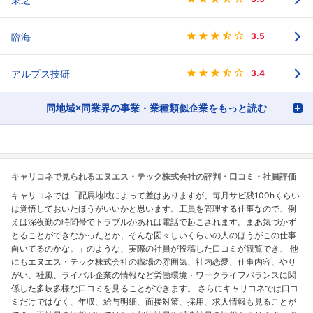
臨海
3.5
アルプス技研
3.4
同地域×同業界の事業・業種類似企業をもっと読む
キャリコネで見られるエヌエス・テック株式会社の評判・口コミ・社員評価
キャリコネでは「配属地域によって差はありますが、毎月サビ残100hくらい
は覚悟しておいたほうがいいかと思います。工員を管理する仕事なので、例
えば深夜勤の時間帯でトラブルがあれば電話で起こされます。まあ気づかず
とることができなかったとか、そんな図々しいくらいの人のほうがこの仕事
向いてるのかな。」のような、実際の社員が投稿した口コミが観覧でき、 他
にもエヌエス・テック株式会社の職場の雰囲気、社内恋愛、仕事内容、やり
がい、社風、ライバル企業の情報など労働環境・ワークライフバランスに関
係した多岐多様な口コミを見ることができます。 さらにキャリコネでは口コ
ミだけではなく、年収、給与明細、面接対策、採用、求人情報も見ることが