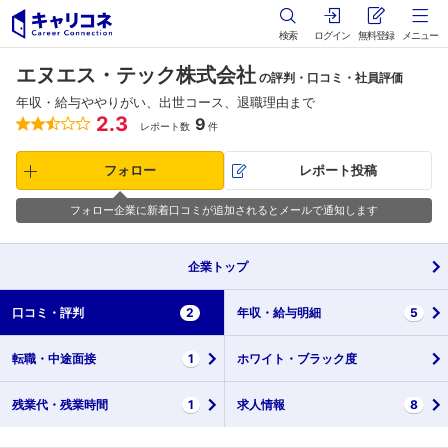
検索
ログイン
無料登録
メニュー
エヌエス・テック株式会社
の評判・口コミ・社員評価
年収・給与ややりがい、出世コース、退職理由まで
2.3
9
レポート数
件
フォロー
レポート投稿
フォロー企業に新着口コミが追加されるとメールで通知します
企業
トップ
口コミ・
評判
2
年収・
給与明細
5
転職・
中途面接
1
ホワイト・
ブラック度
残業代・
残業時間
1
求人情報
8