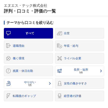
エヌエス・テック株式会社
評判・口コミ・評価の一覧
テーマから口コミを絞り込む
すべて
出世
退職理由
年収・給与
働く環境
ライバル企業
長所・短所
残業・休日出勤
1件
やりがい
女性の働きやすさ
1件
転職後のギャップ
経営者の評価