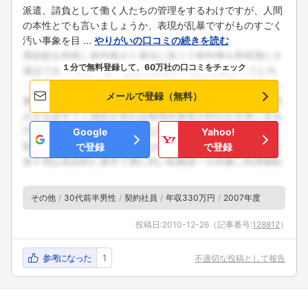
派遣、請負として働く人たちの管理をするわけですが、人間
の本性とでも言いましょうか、表現が乱暴ですがものすごく
汚い事象を目 ...
やりがいの口コミの続きを読む
１分で無料登録して、60万社の口コミをチェック
メールで登録（無料）
Google
Yahoo!
で登録
で登録
その他
30代前半男性
契約社員
年収330万円
2007年度
投稿日:
2010-12-26
（記事番号:
128812
）
参考になった
1
不適切な投稿として報告