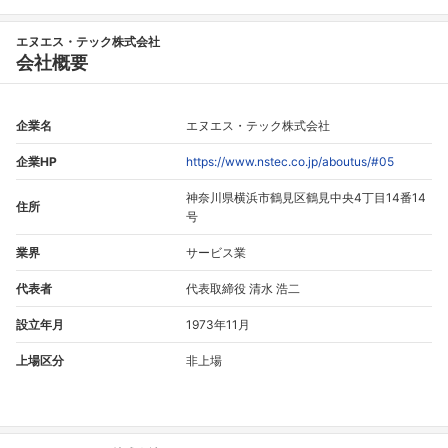
エヌエス・テック株式会社
会社概要
企業名
エヌエス・テック株式会社
企業HP
https://www.nstec.co.jp/aboutus/#05
神奈川県横浜市鶴見区鶴見中央4丁目14番14
住所
号
業界
サービス業
代表者
代表取締役 清水 浩二
設立年月
1973年11月
上場区分
非上場