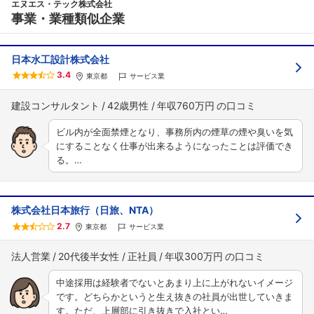
エヌエス・テック株式会社
事業・業種類似企業
日本水工設計株式会社
3.4
東京都
サービス業
建設コンサルタント
42歳男性
年収760万円
ビル内が全面禁煙となり、事務所内の煙草の煙や臭いを気
にすることなく仕事が出来るようになったことは評価でき
る。…
株式会社日本旅行（日旅、NTA）
2.7
東京都
サービス業
法人営業
20代後半女性
正社員
年収300万円
中途採用は経験者でないとあまり上に上がれないイメージ
です。どちらかというと生え抜きの社員が出世していきま
す。ただ、上層部に引き抜きで入社とい…