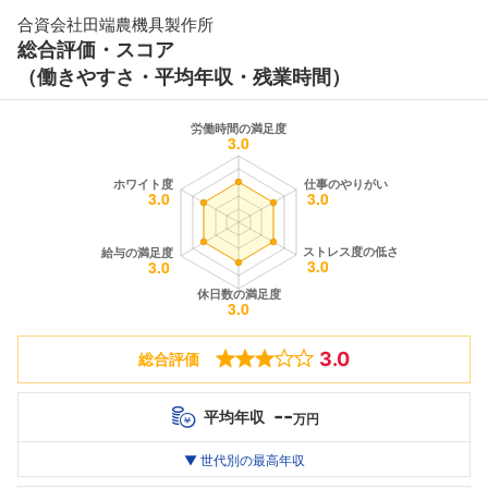
合資会社田端農機具製作所
総合評価・スコア
（働きやすさ・平均年収・残業時間）
3.0
総合評価
--
平均年収
万円
世代別
20代
▼ 世代別の最高年収
30代
40代
最高年収
--万
--万
--万