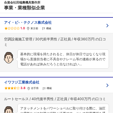
合資会社田端農機具製作所
事業・業種類似企業
アイ・ビ-・テクノス株式会社
1.0
東京都
機械
フォローしました
空調設備施工管理
30代前半男性
正社員
年収360万円
こちらの企業もフォローしませんか？
基本的に現場を持たされると、休日が休日ではなくなり現
場から直接担当者に不具合やクレーム等の連絡が来るので
電話があれば休みだろうと出なければい…
イワフジ工業株式会社
3.8
岩手県
機械
ルートセールス
40代後半男性
正社員
年収400万円
アタッチメントをパワーショベルに取り付ける際に、油圧