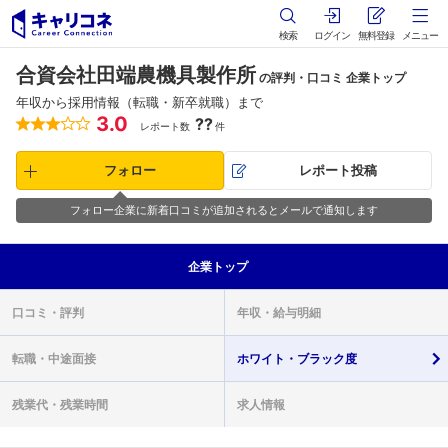
検索
ログイン
無料登録
メニュー
合資会社田端農機具製作所
の評判・口コミ 企業トップ
年収から採用情報（転職・新卒就職）まで
3.0
??
レポート数
件
フォロー
レポート投稿
フォロー企業に新着口コミが追加されるとメールで通知します
企業
トップ
口コミ・
評判
年収・
給与明細
転職・
中途面接
ホワイト・
ブラック度
残業代・
残業時間
求人情報