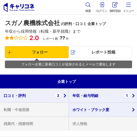
検索
ログイン
無料登録
メニュー
スガノ農機株式会社
の評判・口コミ 企業トップ
年収から採用情報（転職・新卒就職）まで
2.0
??
レポート数
件
フォロー
レポート投稿
フォロー企業に新着口コミが追加されるとメールで通知します
企業
トップ
口コミ・
評判
3
年収・
給与明細
1
転職・
中途面接
ホワイト・
ブラック度
残業代・
残業時間
求人情報