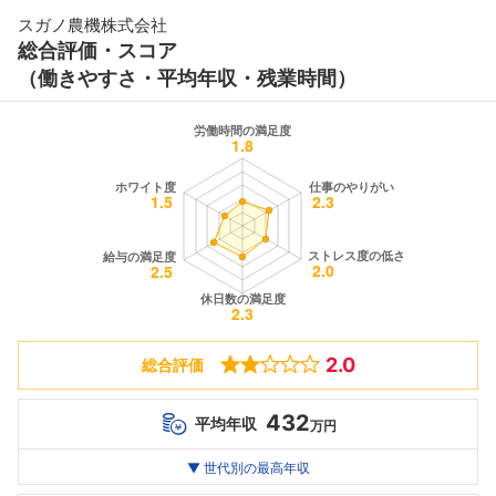
スガノ農機株式会社
総合評価・スコア
（働きやすさ・平均年収・残業時間）
2.0
総合評価
432
平均年収
万円
世代別
20代
▼ 世代別の最高年収
30代
40代
最高年収
--万
432
--万
万