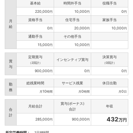
基本給
時間外手当
役職手当
220,000
10,000
0
円
円
円
資格手当
住宅手当
家族手当
月
給
0
20,000
10,000
円
円
円
通勤手当
その他手当
15,000
10,000
円
円
定期賞与
決算賞与
インセンティブ賞与
賞
（2回計）
（0回計）
与
900,000
0
0
円
円
円
総残業時間
サービス残業
休日出勤
勤
務
10
0
0
月
時間
月
時間
月
日
賞与(ボーナス)
月給合計
年収
合計
合
計
432
285,000
900,000
万円
円
円
所定労働時間：
1日8時間