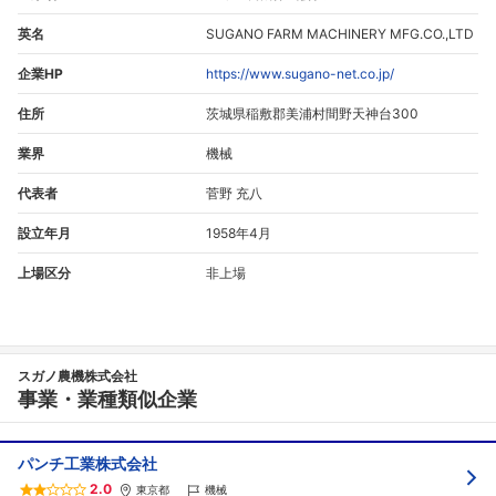
英名
SUGANO FARM MACHINERY MFG.CO.,LTD
企業HP
https://www.sugano-net.co.jp/
住所
茨城県稲敷郡美浦村間野天神台300
業界
機械
代表者
菅野 充八
設立年月
1958年4月
上場区分
非上場
スガノ農機株式会社
事業・業種類似企業
パンチ工業株式会社
2.0
東京都
機械