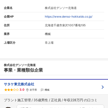
企業名
株式会社デンソー北海道
企業HP
https://www.denso-hokkaido.co.jp/
住所
北海道千歳市泉沢1007番地195
業界
機械
上場区分
非上場
株式会社デンソー北海道
事業・業種類似企業
サタケ東北株式会社
3.0
岩手県
機械
プラント施工管理
35歳男性
正社員
年収228万円