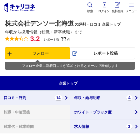
検索
ログイン
無料登録
メニュー
株式会社デンソー北海道
の評判・口コミ 企業トップ
年収から採用情報（転職・新卒就職）まで
3.2
??
レポート数
件
フォロー
レポート投稿
フォロー企業に新着口コミが追加されるとメールで通知します
企業
トップ
口コミ・
評判
14
年収・
給与明細
4
転職・
中途面接
ホワイト・
ブラック度
残業代・
残業時間
求人情報
2