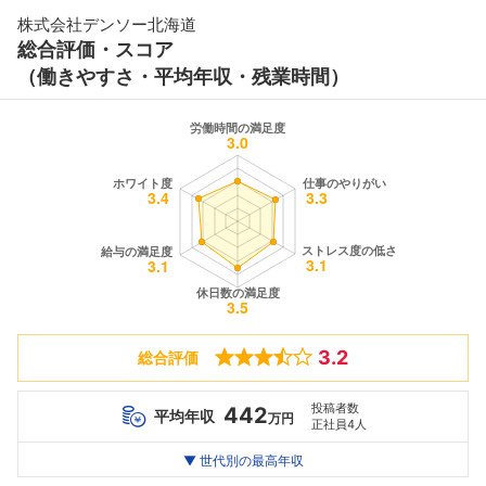
株式会社デンソー北海道
総合評価・スコア
（働きやすさ・平均年収・残業時間）
3.2
総合評価
投稿者数
442
平均年収
万円
正社員4人
世代別
20代
▼ 世代別の最高年収
30代
40代
最高年収
480
400
--万
万
万