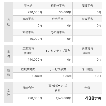
基本給
時間外手当
役職手当
230,000
30,000
0
円
円
円
資格手当
住宅手当
家族手当
月
給
0
0
0
円
円
円
通勤手当
その他手当
10,000
0
円
円
定期賞与
決算賞与
インセンティブ賞与
賞
（2回計）
（0回計）
与
1,140,000
0
0
円
円
円
総残業時間
サービス残業
休日出勤
勤
務
20
0
0
月
時間
月
時間
月
日
賞与(ボーナス)
月給合計
年収
合計
合
計
438
270,000
1,140,000
万円
円
円