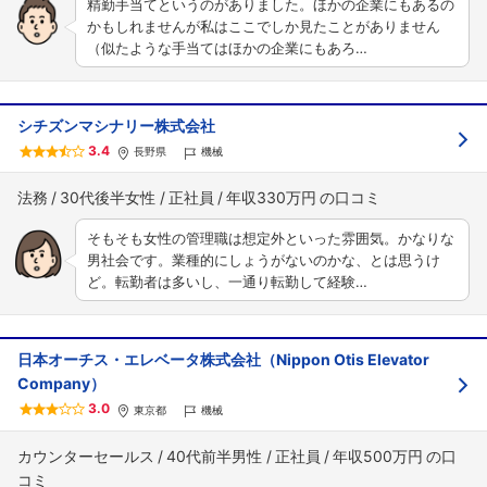
精勤手当てというのがありました。ほかの企業にもあるの
かもしれませんが私はここでしか見たことがありません
（似たような手当てはほかの企業にもあろ…
シチズンマシナリー株式会社
3.4
長野県
機械
法務
30代後半女性
正社員
年収330万円
そもそも女性の管理職は想定外といった雰囲気。かなりな
男社会です。業種的にしょうがないのかな、とは思うけ
ど。転勤者は多いし、一通り転勤して経験…
日本オーチス・エレベータ株式会社（Nippon Otis Elevator
Company）
3.0
東京都
機械
カウンターセールス
40代前半男性
正社員
年収500万円