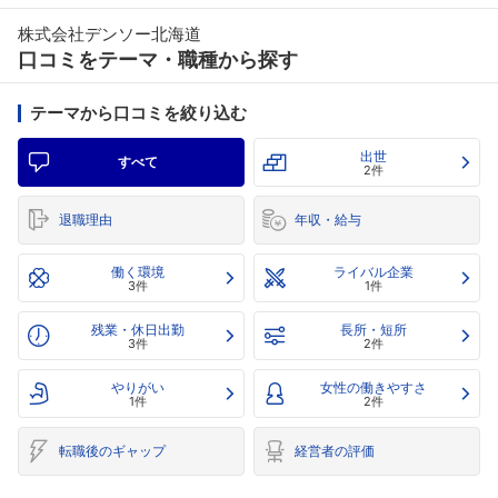
株式会社デンソー北海道
口コミをテーマ・職種から探す
テーマから口コミを絞り込む
出世
すべて
2件
退職理由
年収・給与
働く環境
ライバル企業
3件
1件
残業・休日出勤
長所・短所
3件
2件
やりがい
女性の働きやすさ
1件
2件
転職後のギャップ
経営者の評価