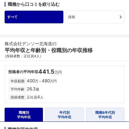
職種から口コミを絞り込む
すべて
技術
株式会社デンソー北海道の
平均年収と年齢別・役職別の年収推移
（投稿者数：正社員4人）
441.5
投稿者の平均年収
万円
400
480
年収範囲
万～
万円
26.3
平均年齢
歳
4
投稿者数
正社員
人
職種別
年代別
職種&年代別
平均年収
平均年収
平均年収