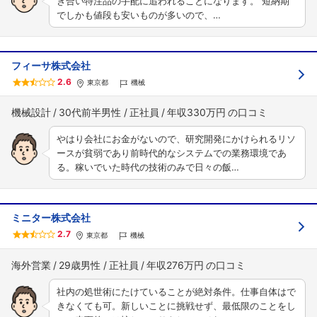
き合い特注品の手配に追われることになります。 短納期
でしかも値段も安いものが多いので、…
フィーサ株式会社
2.6
東京都
機械
機械設計
30代前半男性
正社員
年収330万円
やはり会社にお金がないので、研究開発にかけられるリソ
ースが貧弱であり前時代的なシステムでの業務環境であ
る。稼いでいた時代の技術のみで日々の飯…
ミニター株式会社
2.7
東京都
機械
海外営業
29歳男性
正社員
年収276万円
社内の処世術にたけていることが絶対条件。仕事自体はで
きなくても可。新しいことに挑戦せず、最低限のことをし