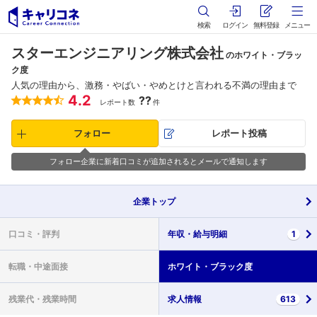
検索
ログイン
無料登録
メニュー
スターエンジニアリング株式会社
のホワイト・ブラッ
ク度
人気の理由から、激務・やばい・やめとけと言われる不満の理由まで
4.2
??
レポート数
件
フォロー
レポート投稿
フォロー企業に新着口コミが追加されるとメールで通知します
企業
トップ
口コミ・
評判
年収・
給与明細
1
転職・
中途面接
ホワイト・
ブラック度
残業代・
残業時間
求人情報
613