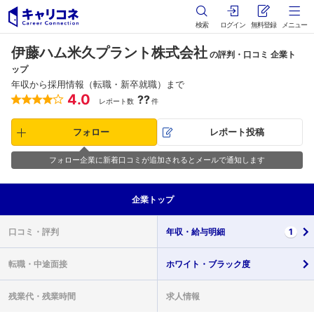
検索
ログイン
無料登録
メニュー
伊藤ハム米久プラント株式会社
の評判・口コミ 企業ト
ップ
年収から採用情報（転職・新卒就職）まで
4.0
??
レポート数
件
フォロー
レポート投稿
フォロー企業に新着口コミが追加されるとメールで通知します
企業
トップ
口コミ・
評判
年収・
給与明細
1
転職・
中途面接
ホワイト・
ブラック度
残業代・
残業時間
求人情報