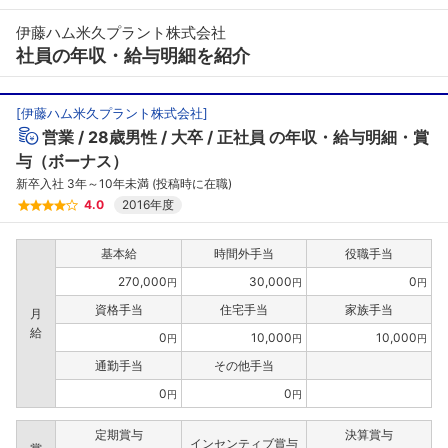
伊藤ハム米久プラント株式会社
社員の年収・給与明細を紹介
[
伊藤ハム米久プラント株式会社
]
営業
28歳男性
大卒
正社員
の年収・給与明細・賞
与（ボーナス）
新卒入社 3年～10年未満 (投稿時に在職)
4.0
2016年度
基本給
時間外手当
役職手当
270,000
30,000
0
円
円
円
資格手当
住宅手当
家族手当
月
給
0
10,000
10,000
円
円
円
通勤手当
その他手当
0
0
円
円
定期賞与
決算賞与
インセンティブ賞与