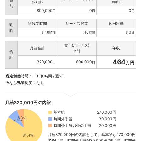
賞
（2回計）
（0回計）
与
800,000
0
0
円
円
円
総残業時間
サービス残業
休日出勤
勤
務
10
0
0
月
時間
月
時間
月
日
賞与(ボーナス)
月給合計
年収
合計
合
計
464
320,000
800,000
万円
円
円
所定労働時間：
1日8時間 / 週5日
みなし残業制度：
なし
月給320,000円の内訳
基本給
270,000円
時間外手当
30,000円
時間外手当以外の手当
20,000円
月給320,000円の内訳として、基本給が270,000円
で84.4％、時間外手当が30,000円で9.4％、時間外