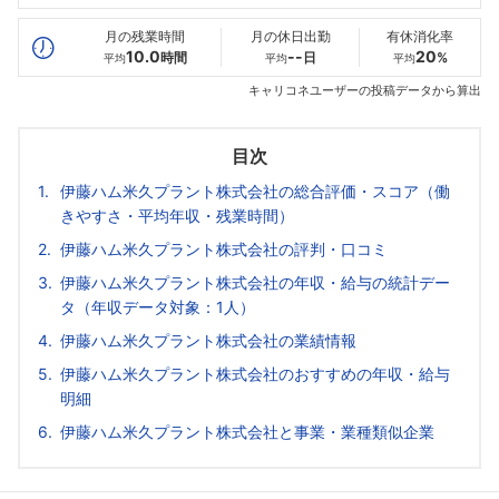
最高年収
464
--万
--万
万
月の残業時間
月の休日出勤
有休消化率
10.0
--
20
時間
日
%
平均
平均
平均
キャリコネユーザーの投稿データから算出
目次
伊藤ハム米久プラント株式会社の総合評価・スコア（働
きやすさ・平均年収・残業時間）
伊藤ハム米久プラント株式会社の評判・口コミ
伊藤ハム米久プラント株式会社の年収・給与の統計デー
タ（年収データ対象：1人）
伊藤ハム米久プラント株式会社の業績情報
伊藤ハム米久プラント株式会社のおすすめの年収・給与
明細
伊藤ハム米久プラント株式会社と事業・業種類似企業