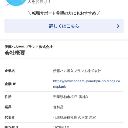
人をお届け！
転職サポート希望の方にもおすすめ
詳しくはこちら
伊藤ハム米久プラント株式会社
会社概要
企業名
伊藤ハム米久プラント株式会社
https://www.itoham-yonekyu-holdings.co
企業HP
m/plant/
住所
千葉県柏市根戸1番地3
業界
食料品
代表者
代表取締役社長 久次米 忠宣
設立年月
1975年2月