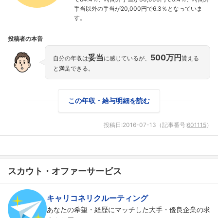
手当以外の手当が20,000円で6.3％となっていま
す。
投稿者の本音
妥当
500万円
自分の年収は
に感じているが、
貰える
と満足できる。
この年収・給与明細を読む
投稿日:
2016-07-13
（記事番号:
601115
）
スカウト・オファーサービス
フォローしました
キャリコネリクルーティング
あなたの希望・経歴にマッチした大手・優良企業の求
こちらの企業もフォローしませんか？