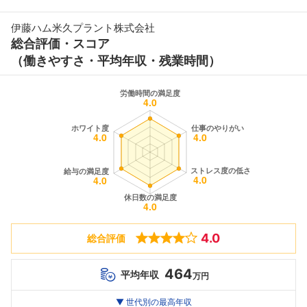
伊藤ハム米久プラント株式会社
総合評価・スコア
（働きやすさ・平均年収・残業時間）
4.0
総合評価
464
平均年収
万円
世代別
20代
▼ 世代別の最高年収
30代
40代