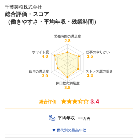
千葉製粉株式会社
総合評価・スコア
（働きやすさ・平均年収・残業時間）
3.4
総合評価
--
平均年収
万円
世代別
20代
▼ 世代別の最高年収
30代
40代
最高年収
--万
--万
--万