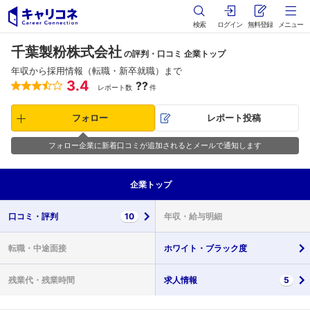
検索
ログイン
無料登録
メニュー
千葉製粉株式会社
の評判・口コミ 企業トップ
年収から採用情報（転職・新卒就職）まで
3.4
??
レポート数
件
フォロー
レポート投稿
フォロー企業に新着口コミが追加されるとメールで通知します
企業
トップ
口コミ・
評判
10
年収・
給与明細
転職・
中途面接
ホワイト・
ブラック度
残業代・
残業時間
求人情報
5