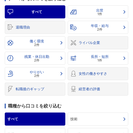
出世
すべて
1件
年収・給与
退職理由
2件
働く環境
ライバル企業
2件
残業・休日出勤
長所・短所
2件
1件
やりがい
女性の働きやすさ
2件
転職後のギャップ
経営者の評価
職種から口コミを絞り込む
すべて
技術