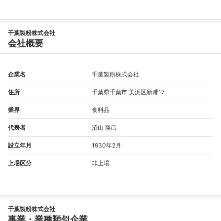
千葉製粉株式会社
会社概要
企業名
千葉製粉株式会社
住所
千葉県千葉市 美浜区新港17
業界
食料品
代表者
沼山 勝己
設立年月
1930年2月
上場区分
非上場
千葉製粉株式会社
事業・業種類似企業