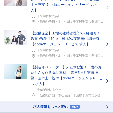
手当充実【dodaエージェントサービス 求
人】
千葉製粉株式会社
＜勤務地詳細＞本社住所：千葉県千葉市美浜区新港17...
【設備保全】工場の維持管理等※未経験可！
教育 /残業月10h/土日祝休/夜勤無/退職金有
【dodaエージェントサービス 求人】
千葉製粉株式会社
＜勤務地詳細＞本社住所：千葉県千葉市美浜区新港17...
【製造オペレーター】未経験歓迎！（食のお
いしさを作る食品素材） 賞与5ヶ月実績 日
勤・基本土日祝休【dodaエージェントサービ
フォローしました
ス 求人】
こちらの企業もフォローしませんか？
千葉製粉株式会社
＜勤務地詳細＞本社住所：千葉県千葉市美浜区新港17...
求人情報をもっと読む
全5件