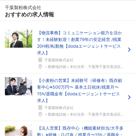
千葉製粉株式会社
おすすめの求人情報
【物流事務】コミュニケーション能力を活か
す！未経験歓迎！創業79年の安定経営 /残業
20H程/転勤無【dodaエージェントサービス
求人】
千葉製粉株式会社
＜勤務地詳細＞本社住所：千葉県千葉市美浜区新港17...
【小麦粉の営業】未経験可（研修有）既存顧
客中心※500万円〜 基本土日祝休/残業月〜
15h/退職金有【dodaエージェントサービス
求人】
千葉製粉株式会社
＜勤務地詳細＞本社住所：千葉県千葉市美浜区新港17...
【法人営業】既存中心（機能素材担当/大手多
数）※研修・OJT有／残業月〜15h／退職金・