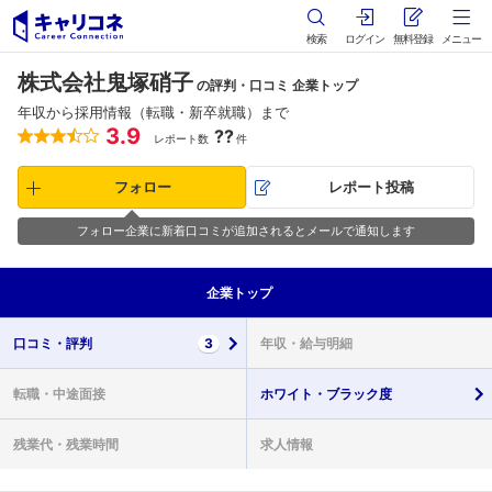
検索
ログイン
無料登録
メニュー
株式会社鬼塚硝子
の評判・口コミ 企業トップ
年収から採用情報（転職・新卒就職）まで
3.9
??
レポート数
件
フォロー
レポート投稿
フォロー企業に新着口コミが追加されるとメールで通知します
企業
トップ
口コミ・
評判
3
年収・
給与明細
転職・
中途面接
ホワイト・
ブラック度
残業代・
残業時間
求人情報