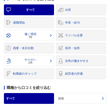
すべて
出世
退職理由
年収・給与
働く環境
ライバル企業
1件
残業・休日出勤
長所・短所
やりがい
女性の働きやすさ
2件
転職後のギャップ
経営者の評価
職種から口コミを絞り込む
すべて
技術