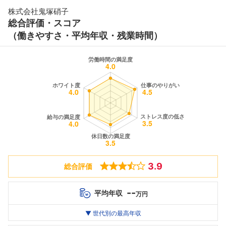
株式会社鬼塚硝子
総合評価・スコア
（働きやすさ・平均年収・残業時間）
3.9
総合評価
--
平均年収
万円
世代別
20代
▼ 世代別の最高年収
30代
40代
最高年収
--万
--万
--万