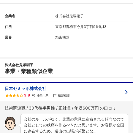
企業名
株式会社鬼塚硝子
住所
東京都青梅市今井3丁目9番地18
業界
精密機器
フォローしました
株式会社鬼塚硝子
事業・業種類似企業
こちらの企業もフォローしませんか？
日本セミラボ株式会社
3.8
神奈川県
精密機器
技術関連職
30代後半男性
正社員
年収600万円
会社のルールがなく、先輩の意見に左右される傾向なので
会社としての秩序を作るべきだと思います。お客様が全国
に存在するため、遠出の出張が頻繁とな…