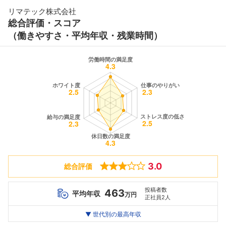
リマテック株式会社
総合評価・スコア
（働きやすさ・平均年収・残業時間）
3.0
総合評価
投稿者数
463
平均年収
万円
正社員2人
世代別
20代
▼ 世代別の最高年収
30代
40代
最高年収
--万
550
--万
万