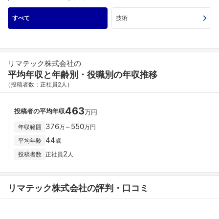
すべて
技術
リマテック株式会社の
平均年収と年齢別・役職別の年収推移
（投稿者数：正社員2人）
463
投稿者の平均年収
万円
376
550
年収範囲
万～
万円
44
平均年齢
歳
2
投稿者数
正社員
人
リマテック株式会社の評判・口コミ