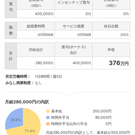
インセンティブ賞与
賞
（2回計）
（0回計）
与
400,000
0
0
円
円
円
総残業時間
サービス残業
休日出勤
勤
務
050
00
0
月
時間
月
時間
月
日
賞与(ボーナス)
月給合計
年収
合計
合
計
376
280,000
400,000
万円
円
円
所定労働時間：
1日8時間 / 週5日
みなし残業制度：
なし
月給280,000円の内訳
基本給
200,000円
時間外手当
80,000円
時間外手当以外の手当
0円
月給280,000円の内訳として、基本給が200,000円