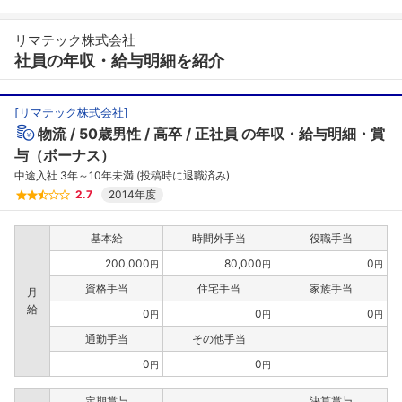
リマテック株式会社
社員の年収・給与明細を紹介
[
リマテック株式会社
]
物流
50歳男性
高卒
正社員
の年収・給与明細・賞
与（ボーナス）
中途入社 3年～10年未満 (投稿時に退職済み)
2.7
2014年度
基本給
時間外手当
役職手当
200,000
80,000
0
円
円
円
資格手当
住宅手当
家族手当
月
給
0
0
0
円
円
円
通勤手当
その他手当
0
0
円
円
定期賞与
決算賞与