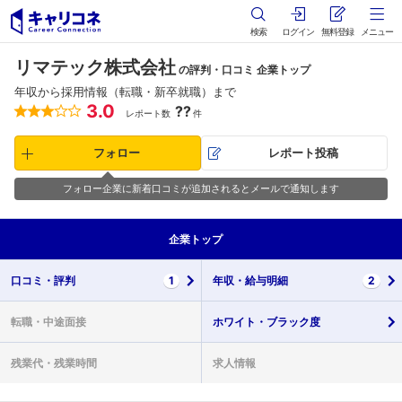
検索
ログイン
無料登録
メニュー
リマテック株式会社
の評判・口コミ 企業トップ
年収から採用情報（転職・新卒就職）まで
3.0
??
レポート数
件
フォロー
レポート投稿
フォロー企業に新着口コミが追加されるとメールで通知します
企業
トップ
口コミ・
評判
1
年収・
給与明細
2
転職・
中途面接
ホワイト・
ブラック度
残業代・
残業時間
求人情報