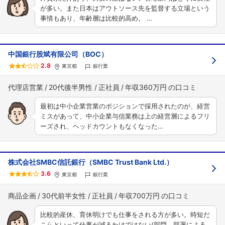
が多い。また日本はアウトソース先を監督する立場という
事情もあり、年齢層は比較的高め。 …
中国銀行股斌有限公司（BOC）
2.8
東京都
銀行業
代理店営業
20代後半男性
正社員
年収360万円
最初は中小企業営業のポジションで採用されたのが、経営
ミスがあって、中小企業与信業務は上の経営層によるフリ
ーズされ、ヘッドカウントもなくなった…
株式会社SMBC信託銀行（SMBC Trust Bank Ltd.）
3.6
東京都
銀行業
商品企画
30代前半女性
正社員
年収700万円
比較的産休、育休明けでも仕事をされる方が多い。時短だ
こらといって仕事が減るわけではない(部門、部署による