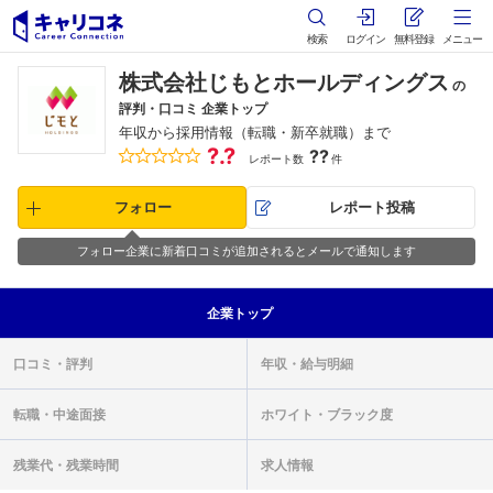
検索
ログイン
無料登録
メニュー
株式会社じもとホールディングス
の
評判・口コミ 企業トップ
年収から採用情報（転職・新卒就職）まで
?.?
??
レポート数
件
フォロー
レポート投稿
フォロー企業に新着口コミが追加されるとメールで通知します
企業
トップ
口コミ・
評判
年収・
給与明細
転職・
中途面接
ホワイト・
ブラック度
残業代・
残業時間
求人情報