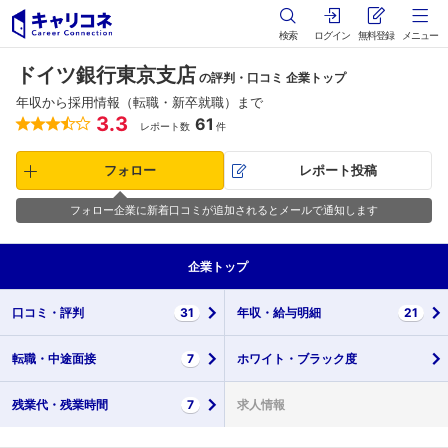
検索
ログイン
無料登録
メニュー
ドイツ銀行東京支店
の評判・口コミ 企業トップ
年収から採用情報（転職・新卒就職）まで
3.3
61
レポート数
件
フォロー
レポート投稿
フォロー企業に新着口コミが追加されるとメールで通知します
企業
トップ
口コミ・
評判
31
年収・
給与明細
21
転職・
中途面接
7
ホワイト・
ブラック度
残業代・
残業時間
7
求人情報