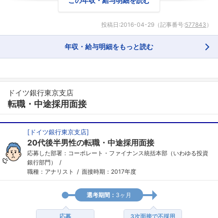
この年収・給与明細を読む
投稿日:
2016-04-29
（記事番号:
577843
）
年収・給与明細をもっと読む
ドイツ銀行東京支店
転職・中途採用面接
フォローしました
[
ドイツ銀行東京支店
]
20代後半男性の転職・中途採用面接
こちらの企業もフォローしませんか？
応募した部署：コーポレート・ファイナンス統括本部（いわゆる投資
銀行部門）
職種：アナリスト
面接時期：2017年度
選考期間：
3ヶ月
応募
3次面接で不採用