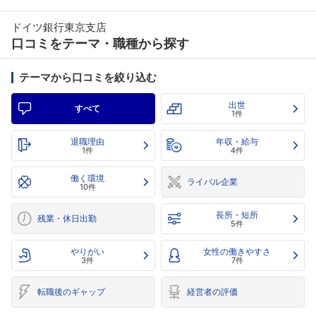
ドイツ銀行東京支店
口コミをテーマ・職種から探す
テーマから口コミを絞り込む
出世
すべて
1件
退職理由
年収・給与
1件
4件
働く環境
ライバル企業
10件
長所・短所
残業・休日出勤
5件
やりがい
女性の働きやすさ
3件
7件
転職後のギャップ
経営者の評価