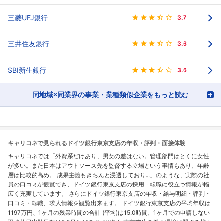
三菱UFJ銀行
3.7
三井住友銀行
3.6
SBI新生銀行
3.6
同地域×同業界の事業・業種類似企業をもっと読む
キャリコネで見られるドイツ銀行東京支店の年収・評判・面接体験
キャリコネでは「外資系だけあり、男女の差はない。管理部門はとくに女性
が多い。また日本はアウトソース先を監督する立場という事情もあり、年齢
層は比較的高め。 成果主義もきちんと浸透しており...」のような、実際の社
員の口コミが観覧でき、ドイツ銀行東京支店の採用・転職に役立つ情報が幅
広く充実しています。 さらにドイツ銀行東京支店の年収・給与明細・評判・
口コミ・転職、求人情報を観覧出来ます。 ドイツ銀行東京支店の平均年収は
1197万円、1ヶ月の残業時間の合計 (平均)は15.0時間、1ヶ月での申請しない