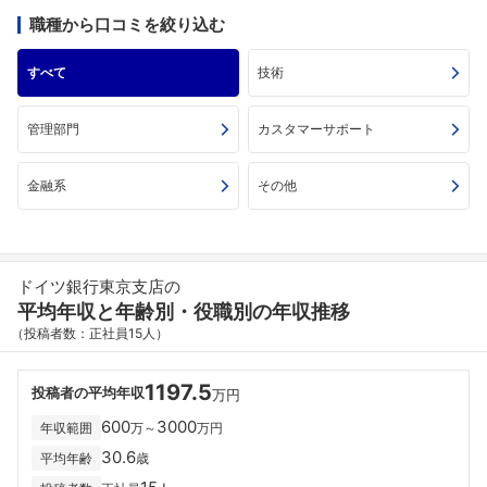
職種から口コミを絞り込む
すべて
技術
管理部門
カスタマーサポート
金融系
その他
ドイツ銀行東京支店の
平均年収と年齢別・役職別の年収推移
（投稿者数：正社員15人）
1197.5
投稿者の平均年収
万円
600
3000
年収範囲
万～
万円
30.6
平均年齢
歳