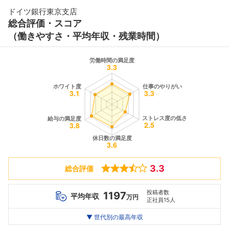
ドイツ銀行東京支店
総合評価・スコア
（働きやすさ・平均年収・残業時間）
3.3
総合評価
投稿者数
1197
平均年収
万円
正社員15人
世代別
20代
▼ 世代別の最高年収
30代
40代
最高年収
1449
3000
--万
万
万