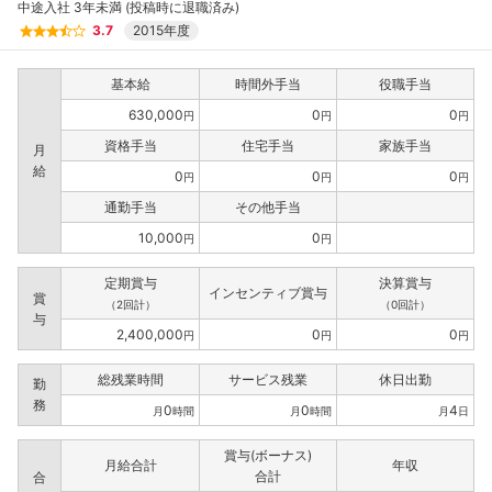
中途入社 3年未満 (投稿時に退職済み)
3.7
2015年度
基本給
時間外手当
役職手当
630,000
0
0
円
円
円
資格手当
住宅手当
家族手当
月
給
0
0
0
円
円
円
通勤手当
その他手当
10,000
0
円
円
定期賞与
決算賞与
インセンティブ賞与
賞
（2回計）
（0回計）
与
2,400,000
0
0
円
円
円
総残業時間
サービス残業
休日出勤
勤
務
0
0
4
月
時間
月
時間
月
日
賞与(ボーナス)
月給合計
年収
合計
合