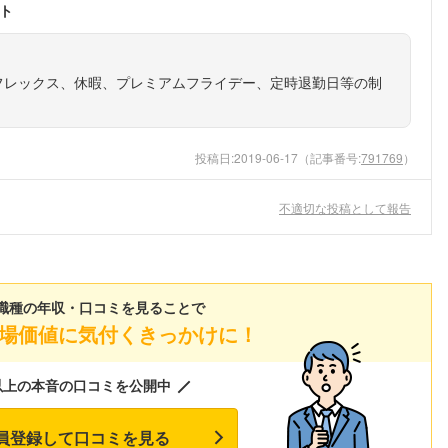
ト
フレックス、休暇、プレミアムフライデー、定時退勤日等の制
投稿日:
2019-06-17
（記事番号:
791769
）
不適切な投稿として報告
職種の年収・口コミを見ることで
場価値に気付くきっかけに！
以上の本音の口コミを公開中
員登録して口コミを見る