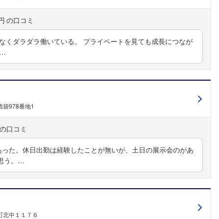
円
リなくダラダラ働いている。 プライベートを見ても成長につなが
…
袋978番地1
あった。休日出勤は経験したことが無いが、土日の展示会のがあ
思う。…
町北中１１７６