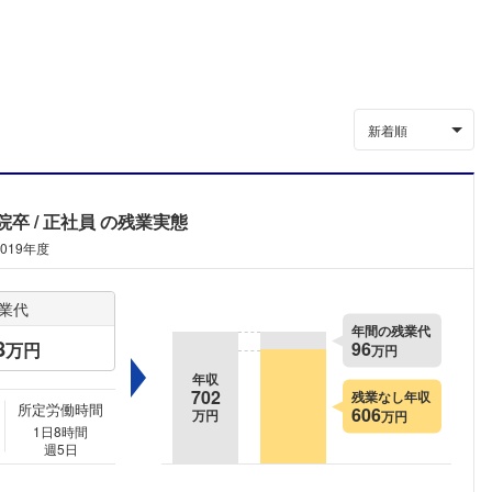
新着順
院卒
正社員
の残業実態
2019年度
業代
年間の残業代
8
96
万円
万円
年収
702
残業なし年収
所定労働時間
606
万円
万円
1日8時間
週5日