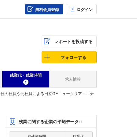
無料会員登録
ログイン
レポートを投稿する
フォローする
残業代・残業時間
求人情報
1
会社の社員や元社員による日立GEニュークリア・エナ
残業に関する企業の平均データ
※1
総残業時間
残業代