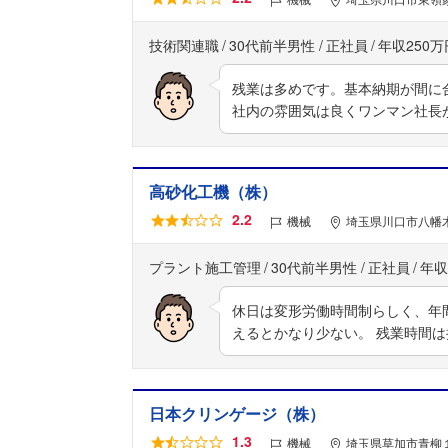
技術関連職
30代前半男性
正社員
年収250万
残業は多めです。基本納期が間に
社内の雰囲気は良くワンマン社長
高砂化工機（株）
2.2
機械
埼玉県川口市八幡木
プラント施工管理
30代前半男性
正社員
年収
休日は変形労働時間制らしく、年間
えるとかなり少ない。 残業時間
日本クリンゲージ（株）
1.3
機械
埼玉県草加市青柳１