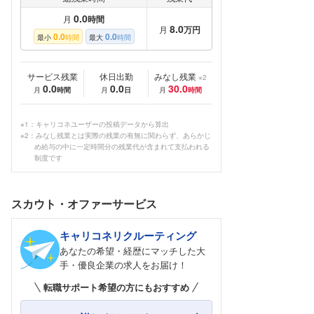
0.0
月
時間
8.0
月
万円
0.0
0.0
最小
時間
最大
時間
サービス残業
休日出勤
みなし残業
※2
0.0
0.0
30.0
月
時間
月
日
月
時間
※1：キャリコネユーザーの投稿データから算出
※2：みなし残業とは実際の残業の有無に関わらず、あらかじ
め給与の中に一定時間分の残業代が含まれて支払われる
制度です
スカウト・オファーサービス
キャリコネリクルーティング
あなたの希望・経歴にマッチした大
手・優良企業の求人をお届け！
転職サポート希望の方にもおすすめ