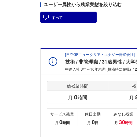
ユーザー属性から残業実態を絞り込む
すべて
[
日立GEニュークリア・エナジー株式会社
]
技術
非管理職
31歳男性
大学
中途入社 3年～10年未満 (投稿時に在職)
総残業時間
残
0
月
時間
月
サービス残業
休日出勤
みなし残業
0
0
30
月
時間
月
日
月
時間