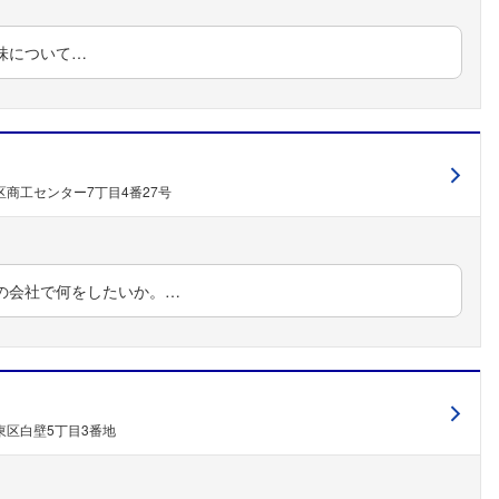
味について…
商工センター7丁目4番27号
フォローしました
の会社で何をしたいか。…
こちらの企業もフォローしませんか？
東区白壁5丁目3番地