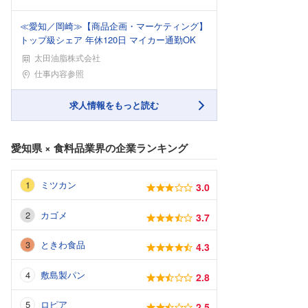
≪愛知／岡崎≫【商品企画・マーケティング】
トップ級シェア 年休120日 マイカー通勤OK
太田油脂株式会社
勤務地
仕事内容参照
求人情報をもっと読む
愛知県
×
食料品業界
の企業ランキング
ミツカン
3.0
カゴメ
3.7
ときわ食品
4.3
敷島製パン
2.8
ロピア
2.5