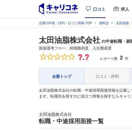
口コミ
求人
企業の年収・評判・口コミ情報 TOP
食料品
太田油脂
太田油脂株式会社
の中途転職・就
面接選考フロー、就職難易度、入社難易度
総合評価
?.?
2
レポート数
件
企業トップ
口コミ・評判
太田油脂株式会社の転職・中途採用面接情報を記載し
ます。転職先を探すのに役立つ情報を探すならキャリ
太田油脂株式会社
転職・中途採用面接一覧