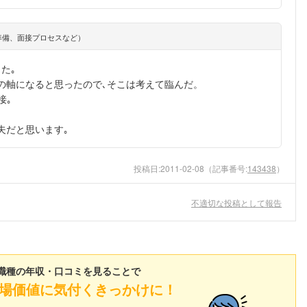
準備、面接プロセスなど）
た｡
ての軸になると思ったので､そこは考えて臨んだ。
接｡
夫だと思います｡
投稿日:
2011-02-08
（記事番号:
143438
）
不適切な投稿として報告
職種の年収・口コミを見ることで
場価値に気付くきっかけに！