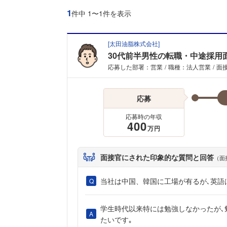
1
件中 1〜1件を表示
[
太田油脂株式会社
]
30代前半男性の転職・中途採用
応募した部署：営業
職種：法人営業
面接
応募
応募時の年収
400
万円
面接官にされた印象的な質問と回答
（面
当社は中国、韓国に工場が有るが､英語
学生時代以来特には勉強しなかったが､
たいです｡