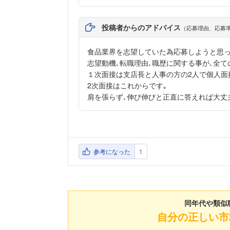
投稿者からのアドバイス
（応募理由、応募
食品業界を志望していた為応募しようと思っ
志望動機､転職理由､職歴に関する事が､全
１次面接は支店長と人事の方の2人で個人面
2次面接はこれからです｡
肩を張らず､伸び伸びと正直に答えれば大丈
参考になった
1
同年代や類似
自分の正しい市