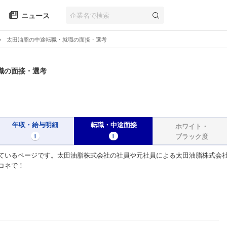
ニュース
太田油脂の中途転職・就職の面接・選考
職の面接・選考
年収・給与明細
転職・中途面接
ホワイト・
ブラック度
1
1
ているページです。太田油脂株式会社の社員や元社員による太田油脂株式会社
コネで！