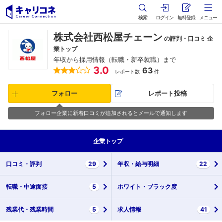
検索
ログイン
無料登録
メニュー
株式会社西松屋チェーン
の評判・口コミ 企
業トップ
年収から採用情報（転職・新卒就職）まで
3.0
63
レポート数
件
フォロー
レポート投稿
フォロー企業に新着口コミが追加されるとメールで通知します
企業
トップ
口コミ・
評判
29
年収・
給与明細
22
転職・
中途面接
5
ホワイト・
ブラック度
残業代・
残業時間
5
求人情報
41