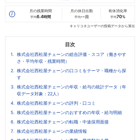
最高年収
502
564
--万
万
万
月の残業時間
月の休日出勤
有休消化率
6.4
--
70
時間
日
%
平均
平均
平均
キャリコネユーザーの投稿データから算出
目次
株式会社西松屋チェーンの総合評価・スコア（働きやす
さ・平均年収・残業時間）
株式会社西松屋チェーンの口コミをテーマ・職種から探
す
株式会社西松屋チェーンの年収・給与の統計データ（年
収データ対象：22人）
株式会社西松屋チェーンの評判・口コミ
株式会社西松屋チェーンのおすすめの年収・給与明細
株式会社西松屋チェーンの転職・中途採用面接
株式会社西松屋チェーンの業績情報