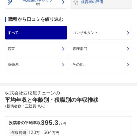
転職後のギャップ
経営者の評価
1件
職種から口コミを絞り込む
すべて
コンサルタント
営業
管理部門
販売系
その他
株式会社西松屋チェーンの
平均年収と年齢別・役職別の年収推移
（投稿者数：正社員18人）
395.3
投稿者の平均年収
万円
120
564
年収範囲
万～
万円