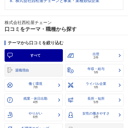
株式会社西松屋チェーンと事業・業種類似企業
株式会社西松屋チェーン
口コミをテーマ・職種から探す
テーマから口コミを絞り込む
出世
すべて
2件
年収・給与
退職理由
1件
働く環境
ライバル企業
7件
1件
残業・休日出勤
長所・短所
4件
5件
やりがい
女性の働きやすさ
6件
2件