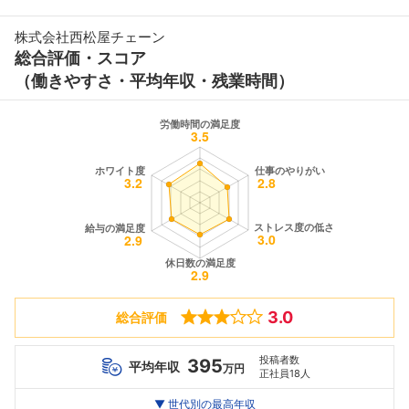
株式会社西松屋チェーン
総合評価・スコア
（働きやすさ・平均年収・残業時間）
3.0
総合評価
投稿者数
395
平均年収
万円
正社員18人
世代別
20代
▼ 世代別の最高年収
30代
40代