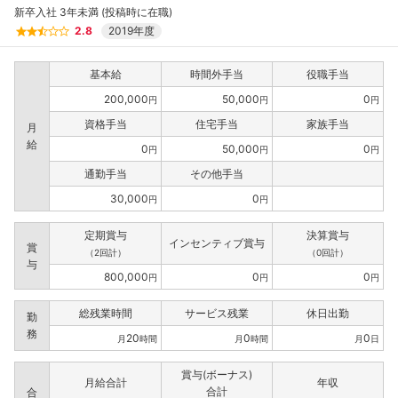
新卒入社 3年未満 (投稿時に在職)
2.8
2019年度
基本給
時間外手当
役職手当
200,000
50,000
0
円
円
円
資格手当
住宅手当
家族手当
月
給
0
50,000
0
円
円
円
通勤手当
その他手当
30,000
0
円
円
定期賞与
決算賞与
インセンティブ賞与
賞
（2回計）
（0回計）
与
800,000
0
0
円
円
円
総残業時間
サービス残業
休日出勤
勤
務
20
0
0
月
時間
月
時間
月
日
賞与(ボーナス)
月給合計
年収
合計
合