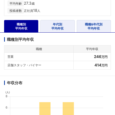
27.3
平均年齢
歳
18
投稿者数
正社員
人
職種別
年代別
職種&年代別
平均年収
平均年収
平均年収
職種別平均年収
職種
平均年収
246
営業
万円
414
店舗スタッフ・バイヤー
万円
年収分布
(人)