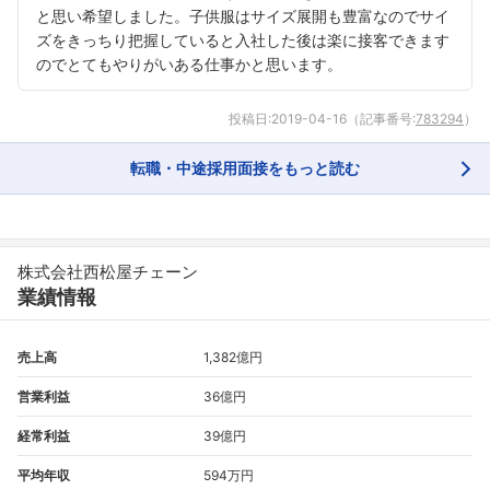
と思い希望しました。子供服はサイズ展開も豊富なのでサイ
フォローしました
ズをきっちり把握していると入社した後は楽に接客できます
こちらの企業もフォローしませんか？
のでとてもやりがいある仕事かと思います。
投稿日:
2019-04-16
（記事番号:
783294
）
転職・中途採用面接をもっと読む
株式会社西松屋チェーン
業績情報
売上高
1,382億円
営業利益
36億円
経常利益
39億円
平均年収
594万円