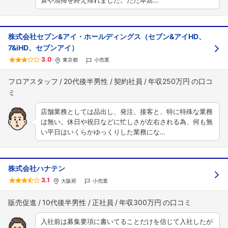
算や清掃を終え帰れました。ただ本店…
株式会社セブン&アイ・ホールディングス（セブン&アイHD、
7&iHD、セブンアイ）
3.0
東京都
小売業
フロアスタッフ
20代後半男性
契約社員
年収250万円
店舗業務としては品出し、発注、接客と、特に特殊な業務
は無い。休日や祝日などに忙しさが左右される為、何も無
い平日はいくらかゆっくりした業務にな…
株式会社ハナテン
3.1
大阪府
小売業
販売促進
10代後半男性
正社員
年収300万円
入社前は募集要項に書いてることだけを信じて入社したが