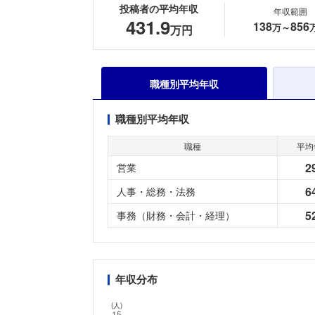
投稿者の平均年収
年収範囲
431.9
138
856
万～
万円
職種別平均年収
職種別平均年収
職種
平均
2
営業
6
人事・総務・法務
5
事務（財務・会計・経理）
年収分布
(人)