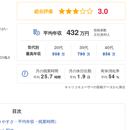
3.0
総合評価
432
投稿者数
平均年収
万円
正社員40人
世代別
20代
30代
40代
最高年収
508
790
856
万
万
万
月の残業時間
月の休日出勤
有休消化率
25.7
1.9
54
平均
平均
平均
時間
日
%
キャリコネユーザーの投稿データから算出
目次
きやすさ・平均年収・残業時間）