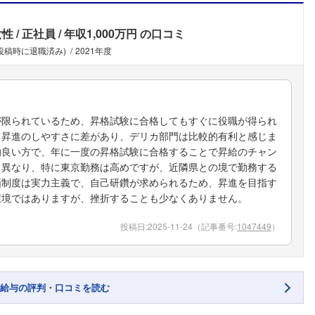
女性
正社員
年収1,000万円
の口コミ
(投稿時に退職済み)
2021年度
が限られているため、昇格試験に合格してもすぐに役職が得られ
て昇進のしやすさに差があり、デリカ部門は比較的有利と感じま
的良い方で、年に一度の昇格試験に合格することで昇給のチャン
て異なり、特に東京勤務は高めですが、近隣県との境で勤務する
価制度は実力主義で、自己研鑽が求められるため、昇進を目指す
環境ではありますが、挫折することも少なくありません。
投稿日:
2025-11-24
（記事番号:
1047449
）
給与の評判・口コミを読む