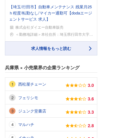
【埼玉/行田市】自動車メンテナンス 残業月25
ｈ程度/転勤なし/マイカー通勤可【dodaエージ
ェントサービス 求人】
株式会社ダイエー自動車販売
勤務地
＜勤務地詳細＞本社住所：埼玉県行田市大字若小玉15
求人情報をもっと読む
兵庫県
×
小売業界
の企業ランキング
西松屋チェーン
3.0
フェリシモ
3.6
ジュンク堂書店
3.3
マルハチ
2.8
イナハラ