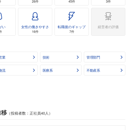
件
26件
45件
3件
がい
女性の働きやすさ
転職後のギャップ
経営者の評価
件
16件
7件
営業
技術
管理部門
物流
医療系
不動産系
推移
（投稿者数：正社員40人）