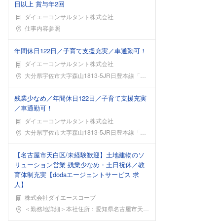
日以上 賞与年2回
ダイエーコンサルタント株式会社
勤務地
仕事内容参照
年間休日122日／子育て支援充実／車通勤可！
ダイエーコンサルタント株式会社
勤務地
大分県宇佐市大字森山1813-5JR日豊本線「豊前
残業少なめ／年間休日122日／子育て支援充実
／車通勤可！
ダイエーコンサルタント株式会社
勤務地
大分県宇佐市大字森山1813-5JR日豊本線「豊前
【名古屋市天白区/未経験歓迎】土地建物のソ
リューション営業 残業少なめ・土日祝休／教
育体制充実【dodaエージェントサービス 求
人】
株式会社ダイエースコープ
勤務地
＜勤務地詳細＞本社住所：愛知県名古屋市天白区平針3