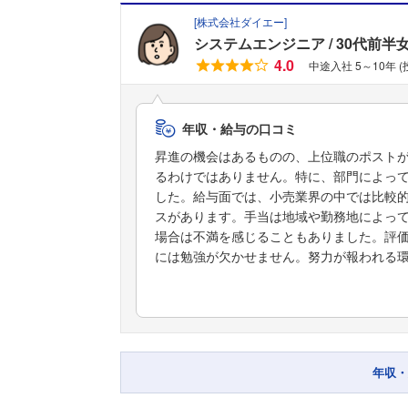
[
株式会社ダイエー
]
システムエンジニア
30代前半
4.0
中途入社 5～10年 
年収・給与の口コミ
昇進の機会はあるものの、上位職のポスト
るわけではありません。特に、部門によっ
した。給与面では、小売業界の中では比較
スがあります。手当は地域や勤務地によっ
場合は不満を感じることもありました。評
には勉強が欠かせません。努力が報われる
年収・