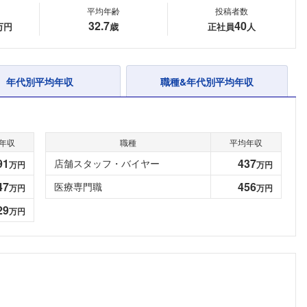
平均年齢
投稿者数
32.7
40
万円
歳
正社員
人
年代別平均年収
職種&年代別平均年収
年収
職種
平均年収
91
437
店舗スタッフ・バイヤー
万円
万円
47
456
医療専門職
万円
万円
29
万円
フォローしました